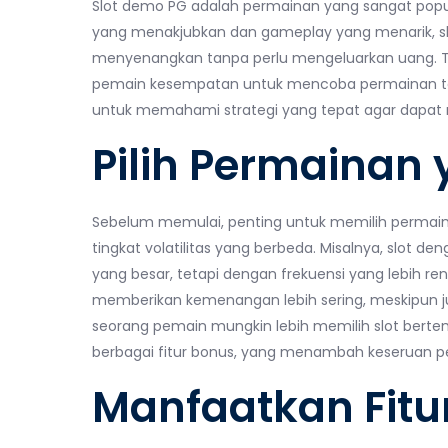
Slot demo PG adalah permainan yang sangat popul
yang menakjubkan dan gameplay yang menarik, s
menyenangkan tanpa perlu mengeluarkan uang. T
pemain kesempatan untuk mencoba permainan tanpa
untuk memahami strategi yang tepat agar dapa
Pilih Permainan 
Sebelum memulai, penting untuk memilih permainan 
tingkat volatilitas yang berbeda. Misalnya, slot 
yang besar, tetapi dengan frekuensi yang lebih rendah
memberikan kemenangan lebih sering, meskipun ju
seorang pemain mungkin lebih memilih slot berte
berbagai fitur bonus, yang menambah keseruan p
Manfaatkan Fit