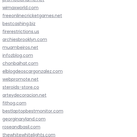
wimaxworld.com
freeonlinecricketgames.net
bestcashing.biz
firerestrictions.us
archiesbrooklyn.com
muambeiros.net
infozblog.com
chonbaihat.com
elblogdeoscargonzalez.com
webpromote.net
steroids-store.co
arteydecoracion.net
fithog.com
bestlaptopbestmonitor.com
georginaryland.com
roseandbasil.com
thewhitewhitelights.com