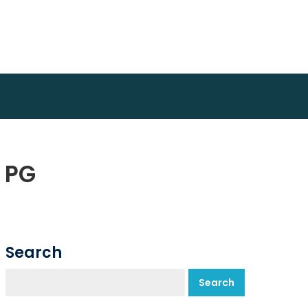
dan E-Wallet DANA
 online terpercaya.
 PG
Search
Search