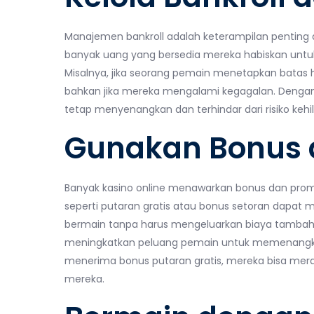
Manajemen bankroll adalah keterampilan penting
banyak uang yang bersedia mereka habiskan untu
Misalnya, jika seorang pemain menetapkan batas h
bahkan jika mereka mengalami kegagalan. Denga
tetap menyenangkan dan terhindar dari risiko kehi
Gunakan Bonus 
Banyak kasino online menawarkan bonus dan prom
seperti putaran gratis atau bonus setoran dap
bermain tanpa harus mengeluarkan biaya tambaha
meningkatkan peluang pemain untuk memenangka
menerima bonus putaran gratis, mereka bisa m
mereka.