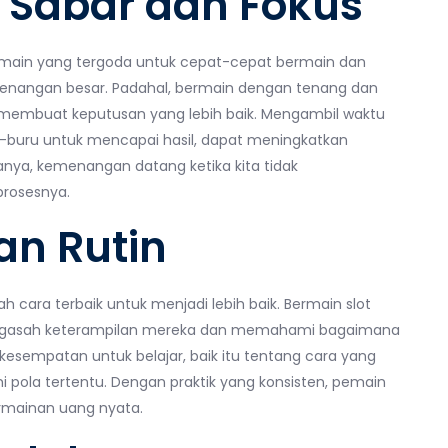
 Sabar dan Fokus
pemain yang tergoda untuk cepat-cepat bermain dan
nangan besar. Padahal, bermain dengan tenang dan
embuat keputusan yang lebih baik. Mengambil waktu
u-buru untuk mencapai hasil, dapat meningkatkan
nya, kemenangan datang ketika kita tidak
prosesnya.
an Rutin
ah cara terbaik untuk menjadi lebih baik. Bermain slot
ngasah keterampilan mereka dan memahami bagaimana
kesempatan untuk belajar, baik itu tentang cara yang
pola tertentu. Dengan praktik yang konsisten, pemain
ermainan uang nyata.