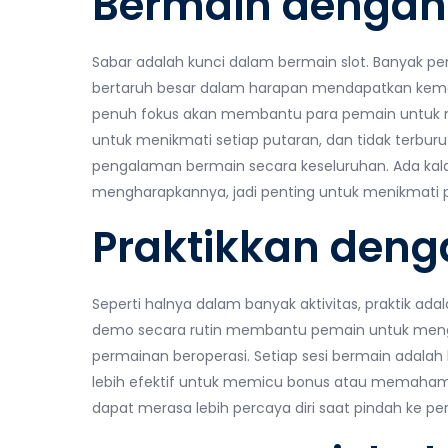
Bermain dengan
Sabar adalah kunci dalam bermain slot. Banyak 
bertaruh besar dalam harapan mendapatkan keme
penuh fokus akan membantu para pemain untuk m
untuk menikmati setiap putaran, dan tidak terbur
pengalaman bermain secara keseluruhan. Ada kala
mengharapkannya, jadi penting untuk menikmati 
Praktikkan deng
Seperti halnya dalam banyak aktivitas, praktik adal
demo secara rutin membantu pemain untuk me
permainan beroperasi. Setiap sesi bermain adalah 
lebih efektif untuk memicu bonus atau memahami 
dapat merasa lebih percaya diri saat pindah ke p