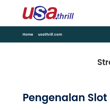
Skip
to
Situs Slo
content
Gunakan E-Wallet D
Home
usathrill.com
St
Pengenalan Slo