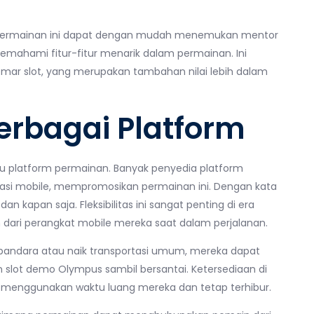
 permainan ini dapat dengan mudah menemukan mentor
ahami fitur-fitur menarik dalam permainan. Ini
ar slot, yang merupakan tambahan nilai lebih dalam
erbagai Platform
u platform permainan. Banyak penyedia platform
ikasi mobile, mempromosikan permainan ini. Dengan kata
an kapan saja. Fleksibilitas ini sangat penting di era
 dari perangkat mobile mereka saat dalam perjalanan.
andara atau naik transportasi umum, mereka dapat
lot demo Olympus sambil bersantai. Ketersediaan di
 menggunakan waktu luang mereka dan tetap terhibur.