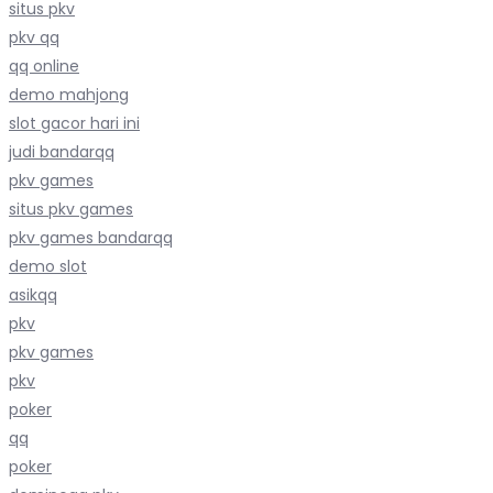
situs pkv
pkv qq
qq online
demo mahjong
slot gacor hari ini
judi bandarqq
pkv games
situs pkv games
pkv games bandarqq
demo slot
asikqq
pkv
pkv games
pkv
poker
qq
poker