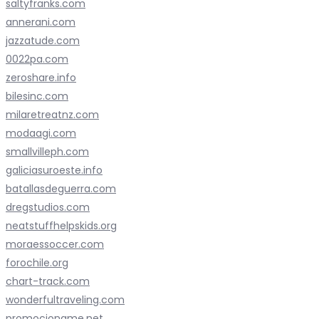
saltyfranks.com
annerani.com
jazzatude.com
0022pa.com
zeroshare.info
bilesinc.com
milaretreatnz.com
modaagi.com
smallvilleph.com
galiciasuroeste.info
batallasdeguerra.com
dregstudios.com
neatstuffhelpskids.org
moraessoccer.com
forochile.org
chart-track.com
wonderfultraveling.com
promocioname.net