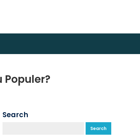
dan E-Wallet DANA
 online terpercaya.
 Populer?
Search
Search