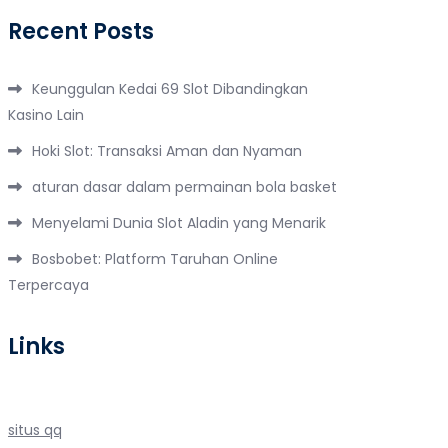
Recent Posts
Keunggulan Kedai 69 Slot Dibandingkan
Kasino Lain
Hoki Slot: Transaksi Aman dan Nyaman
aturan dasar dalam permainan bola basket
Menyelami Dunia Slot Aladin yang Menarik
Bosbobet: Platform Taruhan Online
Terpercaya
Links
situs qq