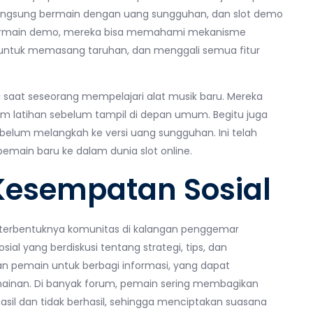
langsung bermain dengan uang sungguhan, dan slot demo
bermain demo, mereka bisa memahami mekanisme
 untuk memasang taruhan, dan menggali semua fitur
i saat seseorang mempelajari alat musik baru. Mereka
m latihan sebelum tampil di depan umum. Begitu juga
ebelum melangkah ke versi uang sungguhan. Ini telah
emain baru ke dalam dunia slot online.
Kesempatan Sosial
terbentuknya komunitas di kalangan penggemar
ial yang berdiskusi tentang strategi, tips, dan
 pemain untuk berbagi informasi, yang dapat
nan. Di banyak forum, pemain sering membagikan
il dan tidak berhasil, sehingga menciptakan suasana