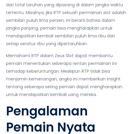
dari total taruhan yang dipasang di dalam jangka waktu
tertentu. Misalnya, jika RTP sebuah permainan slot adalah
sembilan puluh lima persen, ini berarti bahwa dalam
jangka panjang, pemain bisa mengharapkan untuk
mendapatkan kembali sembilan puluh lima ribu dari
setiap seratus ribu yang dipertaruhkan.
Memahami RTP dalam Zeus Slot dapat membantu
pemain menentukan seberapa rentan permainan ini
terhadap keberuntungan. Meskipun RTP tidak bisa
menjamin kemenangan, angka ini memberikan insight
tentang seberapa sering pemain dapat mengharapkan
untuk mendapatkan kembali uang mereka.
Pengalaman
Pemain Nyata