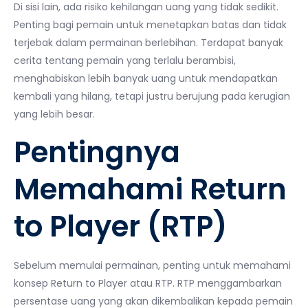
Di sisi lain, ada risiko kehilangan uang yang tidak sedikit.
Penting bagi pemain untuk menetapkan batas dan tidak
terjebak dalam permainan berlebihan. Terdapat banyak
cerita tentang pemain yang terlalu berambisi,
menghabiskan lebih banyak uang untuk mendapatkan
kembali yang hilang, tetapi justru berujung pada kerugian
yang lebih besar.
Pentingnya
Memahami Return
to Player (RTP)
Sebelum memulai permainan, penting untuk memahami
konsep Return to Player atau RTP. RTP menggambarkan
persentase uang yang akan dikembalikan kepada pemain