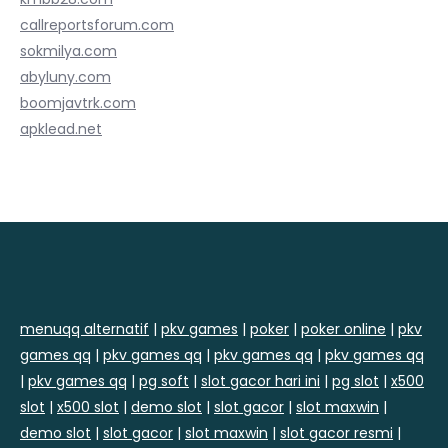
callreportsforum.com
sokmilya.com
abyluny.com
boomjavtrk.com
apklead.net
menuqq alternatif
|
pkv games
|
poker
|
poker online
|
pkv
games qq
|
pkv games qq
|
pkv games qq
|
pkv games qq
|
pkv games qq
|
pg soft
|
slot gacor hari ini
|
pg slot
|
x500
slot
|
x500 slot
|
demo slot
|
slot gacor
|
slot maxwin
|
demo slot
|
slot gacor
|
slot maxwin
|
slot gacor resmi
|