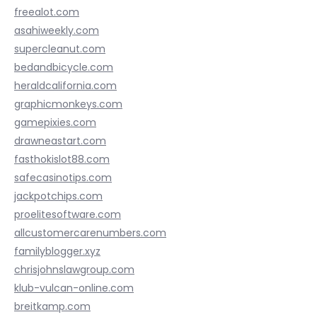
freealot.com
asahiweekly.com
supercleanut.com
bedandbicycle.com
heraldcalifornia.com
graphicmonkeys.com
gamepixies.com
drawneastart.com
fasthokislot88.com
safecasinotips.com
jackpotchips.com
proelitesoftware.com
allcustomercarenumbers.com
familyblogger.xyz
chrisjohnslawgroup.com
klub-vulcan-online.com
breitkamp.com