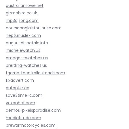
australiamovie.net
gizmobird.co.uk
mp3djsong.com
coursdanglaistoulouse.com
neptunuslex.com
auguri-di-natale.info
michelewatch.us
omega--watches.us
breitling-watches.us
tgarnettcentrallautoads.com
fixadvert.com
autopluz.co
save3time-c.com
vexonhcf.com
demos-pixelsparadise.com
mediatitude.com
prewarmotorcycles.com