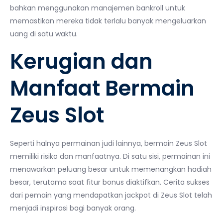
bahkan menggunakan manajemen bankroll untuk
memastikan mereka tidak terlalu banyak mengeluarkan
uang di satu waktu.
Kerugian dan
Manfaat Bermain
Zeus Slot
Seperti halnya permainan judi lainnya, bermain Zeus Slot
memiliki risiko dan manfaatnya. Di satu sisi, permainan ini
menawarkan peluang besar untuk memenangkan hadiah
besar, terutama saat fitur bonus diaktifkan. Cerita sukses
dari pemain yang mendapatkan jackpot di Zeus Slot telah
menjadi inspirasi bagi banyak orang.