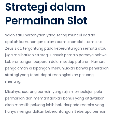
Strategi dalam
Permainan Slot
Salah satu pertanyaan yang sering muncul adalah
apakah kemenangan dalam permainan slot, termasuk
Zeus Slot, tergantung pada keberuntungan semata atau
juga melibatkan strategi. Banyak pemain percaya bahwa
keberuntungan berperan dalam setiap putaran. Namun,
pengalaman di lapangan menunjukkan bahwa penerapan
strategi yang tepat dapat meningkatkan peluang
menang.
Misalnya, seorang pemain yang rajin mempelajari pola
permainan dan memanfaatkan bonus yang ditawarkan
akan memiliki peluang lebih baik daripada mereka yang
hanya mengandalkan keberuntungan. Beberapa pemain