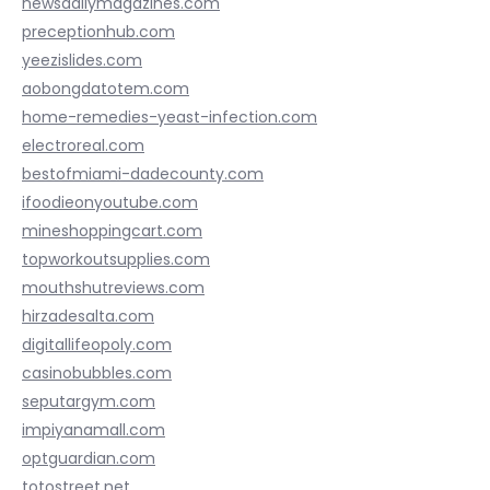
newsdailymagazines.com
preceptionhub.com
yeezislides.com
aobongdatotem.com
home-remedies-yeast-infection.com
electroreal.com
bestofmiami-dadecounty.com
ifoodieonyoutube.com
mineshoppingcart.com
topworkoutsupplies.com
mouthshutreviews.com
hirzadesalta.com
digitallifeopoly.com
casinobubbles.com
seputargym.com
impiyanamall.com
optguardian.com
totostreet.net