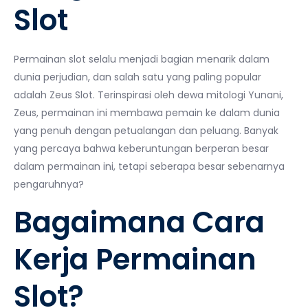
Slot
Permainan slot selalu menjadi bagian menarik dalam
dunia perjudian, dan salah satu yang paling popular
adalah Zeus Slot. Terinspirasi oleh dewa mitologi Yunani,
Zeus, permainan ini membawa pemain ke dalam dunia
yang penuh dengan petualangan dan peluang. Banyak
yang percaya bahwa keberuntungan berperan besar
dalam permainan ini, tetapi seberapa besar sebenarnya
pengaruhnya?
Bagaimana Cara
Kerja Permainan
Slot?