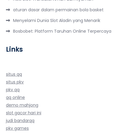
aturan dasar dalam permainan bola basket
Menyelami Dunia Slot Aladin yang Menarik
Bosbobet: Platform Taruhan Online Terpercaya
Links
situs qq
situs pkv
pkv qq
qq online
demo mahjong
slot gacor hari ini
judi bandarqq
pkv games