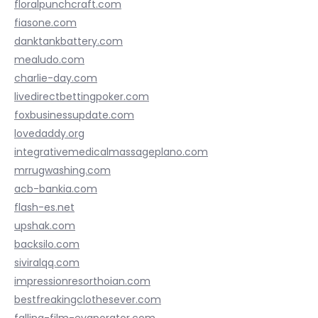
floralpunchcraft.com
fiasone.com
danktankbattery.com
mealudo.com
charlie-day.com
livedirectbettingpoker.com
foxbusinessupdate.com
lovedaddy.org
integrativemedicalmassageplano.com
mrrugwashing.com
acb-bankia.com
flash-es.net
upshak.com
backsilo.com
siviralqq.com
impressionresorthoian.com
bestfreakingclothesever.com