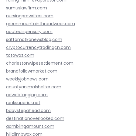
falling-film-evaporator.com
sumuslawfirm.com
nursingprowriters.com
greenmountainthreadwear.com
acutedispensary.com
sattamatkanewsblog.com
cryptocurrencytradingcn.com
totowaz.com
charlestonwipesettlement.com
brandfollowmarket.com
weeklyjobnews.com
countyanimalshelter.com
adwebtagging.com
ranksuperior.net
babystepahead.com
destinationoverlooked.com
gamblingamount.com
hillclimbwax.com