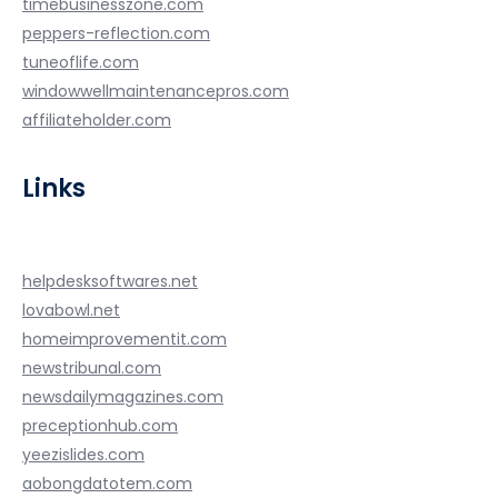
timebusinesszone.com
peppers-reflection.com
tuneoflife.com
windowwellmaintenancepros.com
affiliateholder.com
Links
helpdesksoftwares.net
lovabowl.net
homeimprovementit.com
newstribunal.com
newsdailymagazines.com
preceptionhub.com
yeezislides.com
aobongdatotem.com