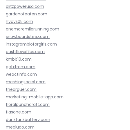
blitzpowerusa.com
gardenofeaten.com
hycys05.com
onemoremilerunning.com
snowboardsteez.com
instagrambioforgirls.com
cashflowxfiles.com
kmbb10.com
getxtrem.com
weactinfo.com
meshingsocial.com
thearguer.com
marketing-mobile-app.com
floralpunchcraft.com
fiasone.com
danktankbattery.com
mealudo.com