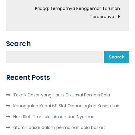
Priaqq: Tempatnya Penggemar Taruhan
Terpercaya
Search
Search
Recent Posts
Teknik Dasar yang Harus Dikuasai Pemain Bola
Keunggulan Kedai 69 Slot Dibandingkan Kasino Lain
Hoki Slot: Transaksi Aman dan Nyaman
aturan dasar dalam permainan bola basket