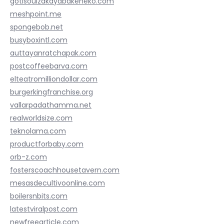
gotisouizakayabakeneko.com
meshpoint.me
spongebob.net
busyboxintl.com
auttayanratchapak.com
postcoffeebarva.com
elteatromilliondollar.com
burgerkingfranchise.org
vallarpadathamma.net
realworldsize.com
teknolama.com
productforbaby.com
orb-z.com
fosterscoachhousetavern.com
mesasdecultivoonline.com
boilersnbits.com
latestviralpost.com
newfreearticle.com