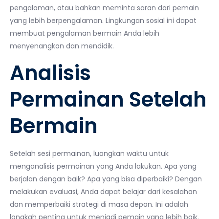
pengalaman, atau bahkan meminta saran dari pemain
yang lebih berpengalaman. Lingkungan sosial ini dapat
membuat pengalaman bermain Anda lebih
menyenangkan dan mendidik.
Analisis
Permainan Setelah
Bermain
Setelah sesi permainan, luangkan waktu untuk
menganalisis permainan yang Anda lakukan. Apa yang
berjalan dengan baik? Apa yang bisa diperbaiki? Dengan
melakukan evaluasi, Anda dapat belajar dari kesalahan
dan memperbaiki strategi di masa depan. Ini adalah
langkah penting untuk menjadi pemain yang lebih baik.