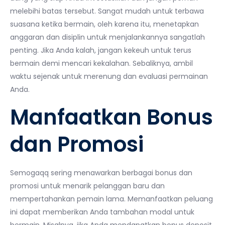
melebihi batas tersebut. Sangat mudah untuk terbawa
suasana ketika bermain, oleh karena itu, menetapkan
anggaran dan disiplin untuk menjalankannya sangatlah
penting. Jika Anda kalah, jangan kekeuh untuk terus
bermain demi mencari kekalahan. Sebaliknya, ambil
waktu sejenak untuk merenung dan evaluasi permainan
Anda.
Manfaatkan Bonus
dan Promosi
Semogaqq sering menawarkan berbagai bonus dan
promosi untuk menarik pelanggan baru dan
mempertahankan pemain lama. Memanfaatkan peluang
ini dapat memberikan Anda tambahan modal untuk