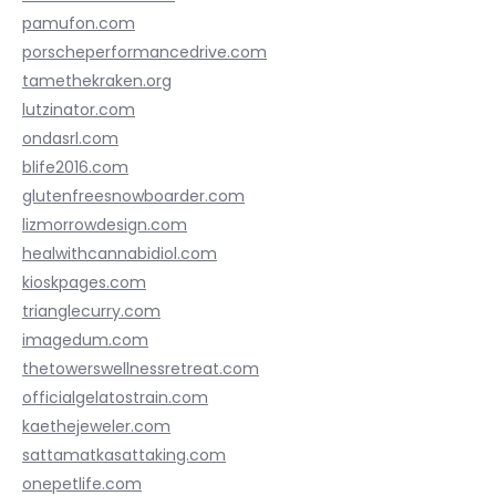
pamufon.com
porscheperformancedrive.com
tamethekraken.org
lutzinator.com
ondasrl.com
blife2016.com
glutenfreesnowboarder.com
lizmorrowdesign.com
healwithcannabidiol.com
kioskpages.com
trianglecurry.com
imagedum.com
thetowerswellnessretreat.com
officialgelatostrain.com
kaethejeweler.com
sattamatkasattaking.com
onepetlife.com