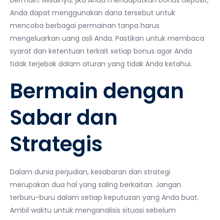
bermain. Misalnya, jika Anda mendapatkan bonus deposit,
Anda dapat menggunakan dana tersebut untuk
mencoba berbagai permainan tanpa harus
mengeluarkan uang asli Anda. Pastikan untuk membaca
syarat dan ketentuan terkait setiap bonus agar Anda
tidak terjebak dalam aturan yang tidak Anda ketahui.
Bermain dengan
Sabar dan
Strategis
Dalam dunia perjudian, kesabaran dan strategi
merupakan dua hal yang saling berkaitan. Jangan
terburu-buru dalam setiap keputusan yang Anda buat.
Ambil waktu untuk menganalisis situasi sebelum