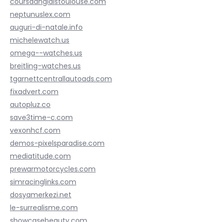
coursdanglaistoulouse.com
neptunuslex.com
auguri-di-natale.info
michelewatch.us
omega--watches.us
breitling-watches.us
tgarnettcentrallautoads.com
fixadvert.com
autopluz.co
save3time-c.com
vexonhcf.com
demos-pixelsparadise.com
mediatitude.com
prewarmotorcycles.com
simracinglinks.com
dosyamerkezi.net
le-surrealisme.com
showcasebeauty.com