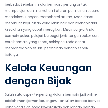
berbeda. Sebelum mulai bermain, penting untuk
mempelajari dan memahami aturan permainan secara
mendalam. Dengan memahami aturan, Anda dapat
membuat keputusan yang lebih baik dan menghindari
kesalahan yang dapat merugikan. Misalnya, jika Anda
bermain poker, pelajari berbagai jenis tangan poker dan
cara bermain yang tepat, sehingga Anda dapat
memanfaatkan situasi permainan dengan sebaik-
baiknya.
Kelola Keuangan
dengan Bijak
Salah satu aspek terpenting dalam bermain judi online
adalah manajemen keuangan. Tentukan berapa banyak
uang yang siap Anda investasikan dan jangan pernah