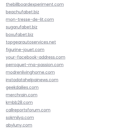
thebillboardexperiment.com
beachufabet.biz
mon-tresse-de-lit.com
sugarufabet.biz
boxufabet.biz
topgearautoservices.net
figurine-jouet.com
your-facebook-address.com
perroquet-ma-passion.com
modrenlivinghome.com
instadatahelpainews.com
geekdailies.com
merchrain.com
kmbb28.com
callreportsforum.com
sokmilya.com
abyluny.com