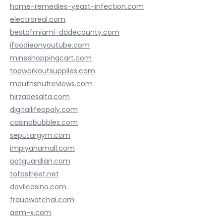
home-remedies-yeast-infection.com
electroreal.com
bestofmiami-dadecounty.com
ifoodieonyoutube.com
mineshoppingcart.com
topworkoutsupplies.com
mouthshutreviews.com
hirzadesalta.com
digitallifeopoly.com
casinobubbles.com
seputargym.com
impiyanamall.com
optguardian.com
totostreet.net
davilcasino.com
fraudwatchai.com
aem-x.com