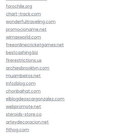
forochile.org
chart-track.com
wonderfultraveling.com
promocioname.net
wimaxworld.com
freeonlinecricketgames.net
bestcashing.biz
firerestrictions.us
archiesbrooklyn.com
muambeiros.net
infozblog.com
chonbaihat.com
elblogdeoscargonzalez.com
webpromote.net
steroids-store.co
arteydecoracion.net
fithog.com