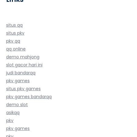
situs qq
situs pkv
pkv qq
qq online
demo mahjong
slot gacor hari ini
judi bandarqq
pkv games
situs pkv games
pkv games bandarqq
demo slot
asikqq
pkv
pkv games
pkv