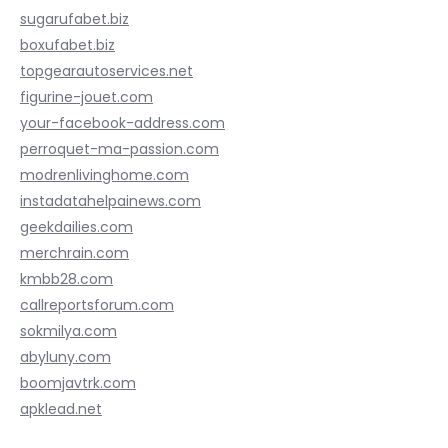
sugarufabet.biz
boxufabet.biz
topgearautoservices.net
figurine-jouet.com
your-facebook-address.com
perroquet-ma-passion.com
modrenlivinghome.com
instadatahelpainews.com
geekdailies.com
merchrain.com
kmbb28.com
callreportsforum.com
sokmilya.com
abyluny.com
boomjavtrk.com
apklead.net