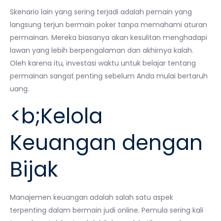
Skenario lain yang sering terjadi adalah pemain yang
langsung terjun bermain poker tanpa memahami aturan
permainan. Mereka biasanya akan kesulitan menghadapi
lawan yang lebih berpengalaman dan akhirnya kalah.
Oleh karena itu, investasi waktu untuk belajar tentang
permainan sangat penting sebelum Anda mulai bertaruh
uang.
<b;Kelola
Keuangan dengan
Bijak
Manajemen keuangan adalah salah satu aspek
terpenting dalam bermain judi online. Pemula sering kali