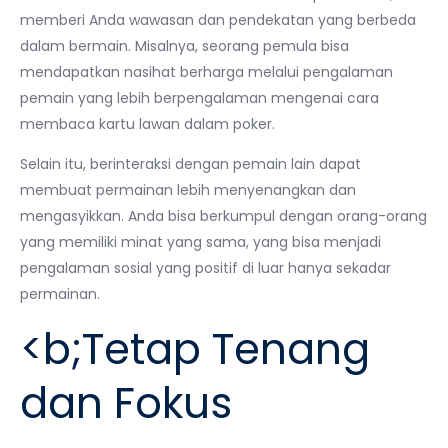
memberi Anda wawasan dan pendekatan yang berbeda
dalam bermain. Misalnya, seorang pemula bisa
mendapatkan nasihat berharga melalui pengalaman
pemain yang lebih berpengalaman mengenai cara
membaca kartu lawan dalam poker.
Selain itu, berinteraksi dengan pemain lain dapat
membuat permainan lebih menyenangkan dan
mengasyikkan. Anda bisa berkumpul dengan orang-orang
yang memiliki minat yang sama, yang bisa menjadi
pengalaman sosial yang positif di luar hanya sekadar
permainan.
<b;Tetap Tenang
dan Fokus