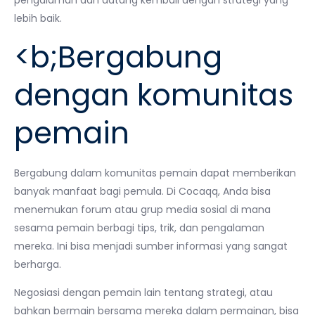
pengalaman dan datang kembali dengan strategi yang
lebih baik.
<b;Bergabung
dengan komunitas
pemain
Bergabung dalam komunitas pemain dapat memberikan
banyak manfaat bagi pemula. Di Cocaqq, Anda bisa
menemukan forum atau grup media sosial di mana
sesama pemain berbagi tips, trik, dan pengalaman
mereka. Ini bisa menjadi sumber informasi yang sangat
berharga.
Negosiasi dengan pemain lain tentang strategi, atau
bahkan bermain bersama mereka dalam permainan, bisa