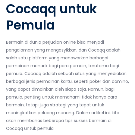
Cocaqq untuk
Pemula
Bermain di dunia perjudian online bisa menjadi
pengalaman yang mengasyikkan, dan Cocaqq adalah
salah satu platform yang menawarkan berbagai
permainan menarik bagi para pemain, terutama bagi
pemula. Cocaqq adalah sebuah situs yang menyediakan
berbagai jenis permainan kartu, seperti poker dan domino,
yang dapat dimainkan oleh siapa saja. Namun, bagi
pemula, penting untuk memahami tidak hanya cara
bermain, tetapi juga strategi yang tepat untuk
meningkatkan peluang menang. Dalam artikel ini, kita
akan membahas beberapa tips sukses bermain di
Cocaqq untuk pemula.