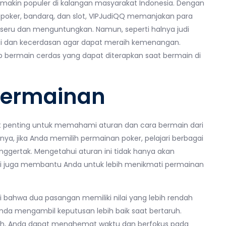
emakin populer di kalangan masyarakat Indonesia. Dengan
i poker, bandarq, dan slot, VIPJudiQQ memanjakan para
ru dan menguntungkan. Namun, seperti halnya judi
egi dan kecerdasan agar dapat meraih kemenangan.
ip bermain cerdas yang dapat diterapkan saat bermain di
Permainan
t penting untuk memahami aturan dan cara bermain dari
nya, jika Anda memilih permainan poker, pelajari berbagai
enggertak. Mengetahui aturan ini tidak hanya akan
i juga membantu Anda untuk lebih menikmati permainan
 bahwa dua pasangan memiliki nilai yang lebih rendah
da mengambil keputusan lebih baik saat bertaruh.
, Anda dapat menghemat waktu dan berfokus pada