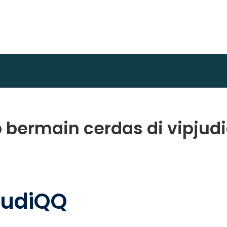
t Online dengan Fitur Slot Gacor 
ANA untuk transaksi mudah dan mainkan slot gacor di situs slot
p bermain cerdas di vipjud
JudiQQ