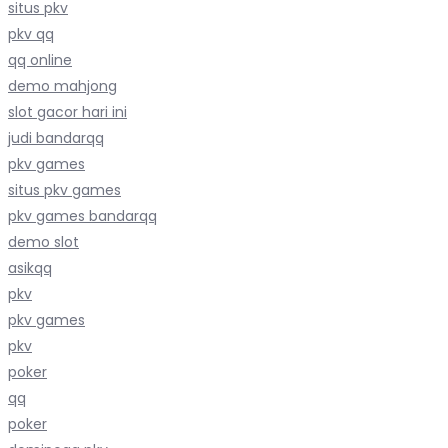
situs pkv
pkv qq
qq online
demo mahjong
slot gacor hari ini
judi bandarqq
pkv games
situs pkv games
pkv games bandarqq
demo slot
asikqq
pkv
pkv games
pkv
poker
qq
poker