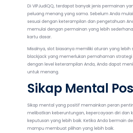
Di VIPJudiQQ, terdapat banyak jenis permainan ya
peluang menang yang sama. Sebelum Anda mulai be
sesuai dengan keterampilan dan pengetahuan Anda
memulai dengan permainan yang lebih sederhana 
kartu dasar.
Misalnya, slot biasanya memiliki aturan yang leb
blackjack yang memerlukan pemahaman strategi 
dengan level keterampilan Anda, Anda dapat men
untuk menang.
Sikap Mental Posi
Sikap mental yang positif memainkan peran pentin
melibatkan keberuntungan, kepercayaan diri da
keputusan yang lebih baik. Ketika Anda bermain de
mampu membuat pilihan yang lebih baik.