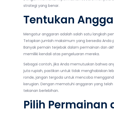
strategi yang benar.
Tentukan Angga
Mengatur anggaran adalah salah satu langkah pen
Tetapkan jumlah maksimum yang bersedia Anda per
Banyak pemain terjebak dalam permainan dan akhi
memiliki kendali atas pengeluaran mereka.
Sebagai contoh, jika Anda memutuskan bahwa an
juta rupiah, pastikan untuk tidak menghabiskan le
ronde, jangan tergoda untuk mencoba menggand
kerugian. Dengan mematuhi anggaran yang telah
tekanan berlebihan.
Pilih Permainan