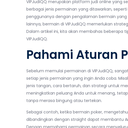
VIPJudiQQ merupakan platform judi online yang s
berbagai jenis permainan yang ditawarkan, sepert
penggunanya dengan pengalaman bermain yang se
lainnya, bermain di VIPJudiQQ memerlukan strat
Dalam artikel ini, kita akan membahas beberapa t
VIPJudiQQ.
Pahami Aturan 
Sebelum memulai permainan di VIPJudiQQ, sanga
setiap jenis permainan yang ingin Anda coba. Misal
jenis tangan, cara bertaruh, dan strategi untuk m
meningkatkan peluang Anda untuk menang, tetap
tanpa merasa bingung atau tertekan.
Sebagai contoh, ketika bermain poker, mengetahui
dibandingkan dengan straight dapat membantu An
Dengan memahami permainan secara menyeluruh