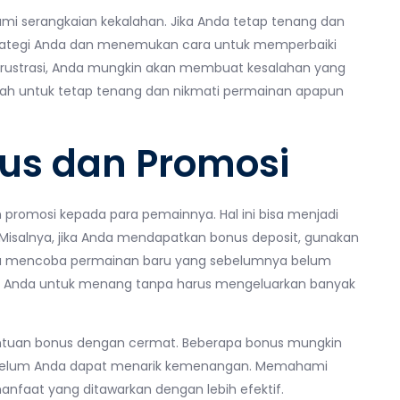
i serangkaian kekalahan. Jika Anda tetap tenang dan
trategi Anda dan menemukan cara untuk memperbaiki
au frustrasi, Anda mungkin akan membuat kesalahan yang
alah untuk tetap tenang dan nikmati permainan apapun
us dan Promosi
promosi kepada para pemainnya. Hal ini bisa menjadi
 Misalnya, jika Anda mendapatkan bonus deposit, gunakan
au mencoba permainan baru yang sebelumnya belum
ng Anda untuk menang tanpa harus mengeluarkan banyak
ntuan bonus dengan cermat. Beberapa bonus mungkin
 sebelum Anda dapat menarik kemenangan. Memahami
faat yang ditawarkan dengan lebih efektif.