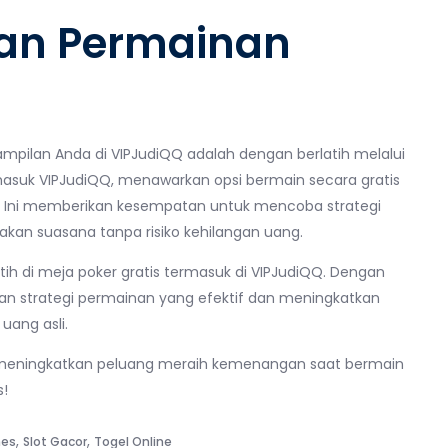
gan Permainan
ampilan Anda di VIPJudiQQ adalah dengan berlatih melalui
ermasuk VIPJudiQQ, menawarkan opsi bermain secara gratis
Ini memberikan kesempatan untuk mencoba strategi
an suasana tanpa risiko kehilangan uang.
atih di meja poker gratis termasuk di VIPJudiQQ. Dengan
an strategi permainan yang efektif dan meningkatkan
uang asli.
t meningkatkan peluang meraih kemenangan saat bermain
s!
,
,
mes
Slot Gacor
Togel Online