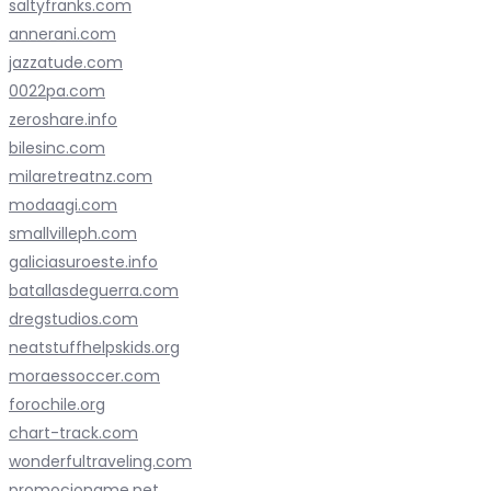
saltyfranks.com
annerani.com
jazzatude.com
0022pa.com
zeroshare.info
bilesinc.com
milaretreatnz.com
modaagi.com
smallvilleph.com
galiciasuroeste.info
batallasdeguerra.com
dregstudios.com
neatstuffhelpskids.org
moraessoccer.com
forochile.org
chart-track.com
wonderfultraveling.com
promocioname.net