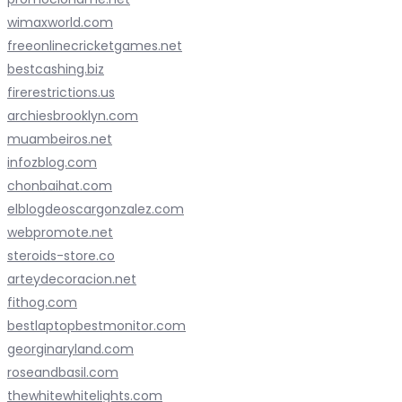
wimaxworld.com
freeonlinecricketgames.net
bestcashing.biz
firerestrictions.us
archiesbrooklyn.com
muambeiros.net
infozblog.com
chonbaihat.com
elblogdeoscargonzalez.com
webpromote.net
steroids-store.co
arteydecoracion.net
fithog.com
bestlaptopbestmonitor.com
georginaryland.com
roseandbasil.com
thewhitewhitelights.com