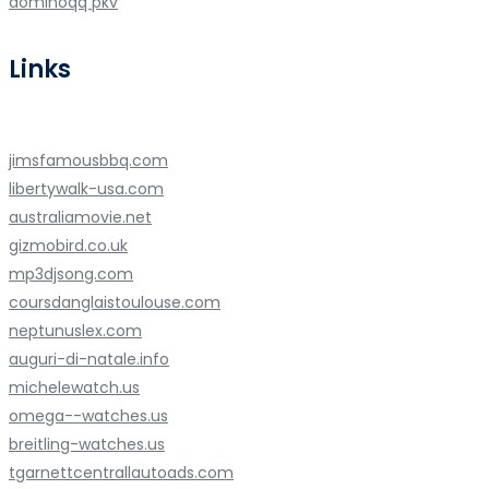
dominoqq pkv
Links
jimsfamousbbq.com
libertywalk-usa.com
australiamovie.net
gizmobird.co.uk
mp3djsong.com
coursdanglaistoulouse.com
neptunuslex.com
auguri-di-natale.info
michelewatch.us
omega--watches.us
breitling-watches.us
tgarnettcentrallautoads.com