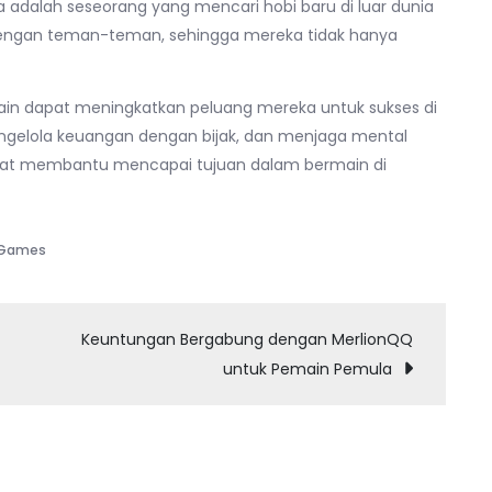
dalah seseorang yang mencari hobi baru di luar dunia
dengan teman-teman, sehingga mereka tidak hanya
main dapat meningkatkan peluang mereka untuk sukses di
ngelola keuangan dengan bijak, dan menjaga mental
apat membantu mencapai tujuan dalam bermain di
 Games
Keuntungan Bergabung dengan MerlionQQ
untuk Pemain Pemula