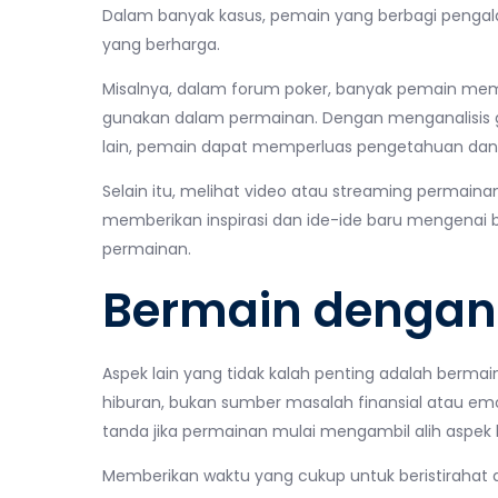
Dalam banyak kasus, pemain yang berbagi penga
yang berharga.
Misalnya, dalam forum poker, banyak pemain mem
gunakan dalam permainan. Dengan menganalisis g
lain, pemain dapat memperluas pengetahuan dan m
Selain itu, melihat video atau streaming permaina
memberikan inspirasi dan ide-ide baru mengenai
permainan.
Bermain denga
Aspek lain yang tidak kalah penting adalah berma
hiburan, bukan sumber masalah finansial atau em
tanda jika permainan mulai mengambil alih aspek 
Memberikan waktu yang cukup untuk beristirahat d