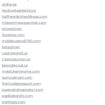
atdhe.ws
heckrodtwetland.org
halfheardinthestillness.com
mybestmassagechair.com
ericreed.net
fluxetine.com
mobilecasino8760.com
betqq3.net
casinoloans5.us
CasinoAuction.us
kipooglecouk.us
mykitchennhome.com
aumoulinvert.com
thefoodiepassport.com
superwindowproject.com
papibakigrafo.com
icanhazjs.com