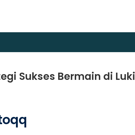
t Online dengan Fitur Slot Gacor 
ANA untuk transaksi mudah dan mainkan slot gacor di situs slot
tegi Sukses Bermain di Luk
toqq