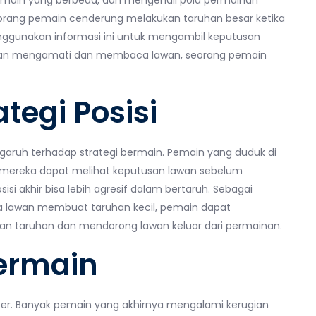
ermain yang berbeda, dan mengenali pola permainan
seorang pemain cenderung melakukan taruhan besar ketika
nggunakan informasi ini untuk mengambil keputusan
engan mengamati dan membaca lawan, seorang pemain
tegi Posisi
garuh terhadap strategi bermain. Pemain yang duduk di
ena mereka dapat melihat keputusan lawan sebelum
isi akhir bisa lebih agresif dalam bertaruh. Sebagai
ahwa lawan membuat taruhan kecil, pemain dapat
n taruhan dan mendorong lawan keluar dari permainan.
Bermain
ker. Banyak pemain yang akhirnya mengalami kerugian