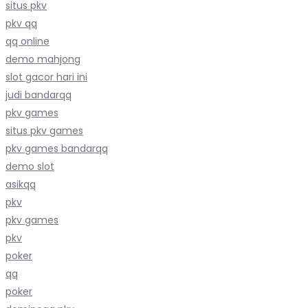
situs pkv
pkv qq
qq online
demo mahjong
slot gacor hari ini
judi bandarqq
pkv games
situs pkv games
pkv games bandarqq
demo slot
asikqq
pkv
pkv games
pkv
poker
qq
poker