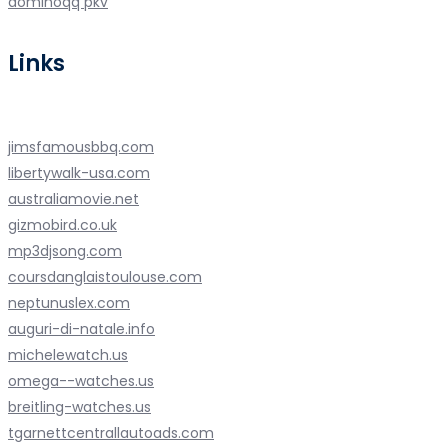
dominoqq pkv
Links
jimsfamousbbq.com
libertywalk-usa.com
australiamovie.net
gizmobird.co.uk
mp3djsong.com
coursdanglaistoulouse.com
neptunuslex.com
auguri-di-natale.info
michelewatch.us
omega--watches.us
breitling-watches.us
tgarnettcentrallautoads.com