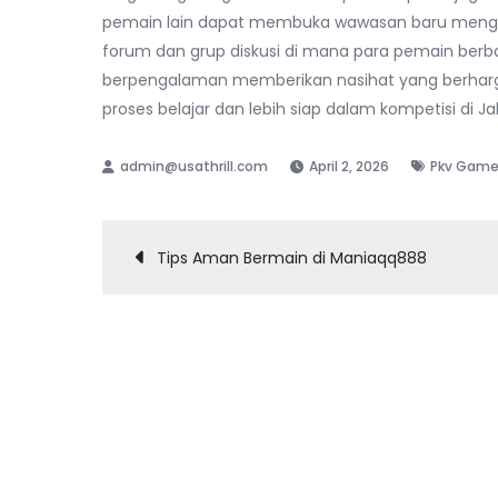
pemain lain dapat membuka wawasan baru mengena
forum dan grup diskusi di mana para pemain berba
berpengalaman memberikan nasihat yang berhar
proses belajar dan lebih siap dalam kompetisi di J
April 2, 2026
Pkv Gam
Post
Tips Aman Bermain di Maniaqq888
navigation