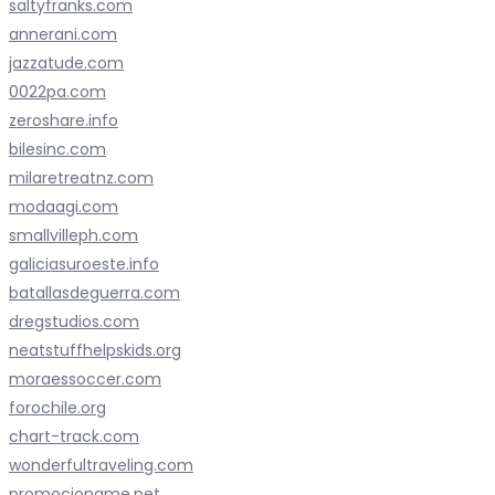
saltyfranks.com
annerani.com
jazzatude.com
0022pa.com
zeroshare.info
bilesinc.com
milaretreatnz.com
modaagi.com
smallvilleph.com
galiciasuroeste.info
batallasdeguerra.com
dregstudios.com
neatstuffhelpskids.org
moraessoccer.com
forochile.org
chart-track.com
wonderfultraveling.com
promocioname.net