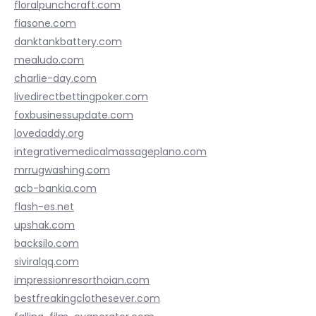
floralpunchcraft.com
fiasone.com
danktankbattery.com
mealudo.com
charlie-day.com
livedirectbettingpoker.com
foxbusinessupdate.com
lovedaddy.org
integrativemedicalmassageplano.com
mrrugwashing.com
acb-bankia.com
flash-es.net
upshak.com
backsilo.com
siviralqq.com
impressionresorthoian.com
bestfreakingclothesever.com