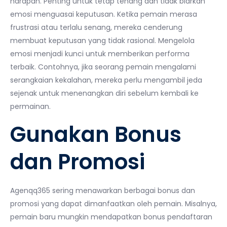
harapan. Penting untuk tetap tenang dan tidak biarkan
emosi menguasai keputusan. Ketika pemain merasa
frustrasi atau terlalu senang, mereka cenderung
membuat keputusan yang tidak rasional. Mengelola
emosi menjadi kunci untuk memberikan performa
terbaik. Contohnya, jika seorang pemain mengalami
serangkaian kekalahan, mereka perlu mengambil jeda
sejenak untuk menenangkan diri sebelum kembali ke
permainan.
Gunakan Bonus
dan Promosi
Agenqq365 sering menawarkan berbagai bonus dan
promosi yang dapat dimanfaatkan oleh pemain. Misalnya,
pemain baru mungkin mendapatkan bonus pendaftaran