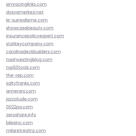
simracinglinks.com
dosyamerkezi.net
le-surrealisme.com
showcasebeauty.com
insurancepolicyexpert.com
statkeycompany.com
carolinadeckbuilders.com
topinvestingblog.com
top50tools.com
the-rep.com
saltyfranks.com
annerani.com
jazzatude.com
0022pa.com
zeroshare.info
bilesinc.com
milaretreatnz.com