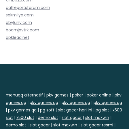
kmbb28.com
callreportsforum.com
sokmilya.com
abyluny.com
boomjavtrk.com
apklead.net
menuqq alternatif
|
pkv games
|
poker
|
poker online
|
pkv
games qq
|
pkv games qq
|
pkv games qq
|
pkv games qq
|
pkv games qq
|
pg soft
|
slot gacor hari ini
|
pg slot
|
x500
slot
|
x500 slot
|
demo slot
|
slot gacor
|
slot maxwin
|
demo slot
|
slot gacor
|
slot maxwin
|
slot gacor resmi
|