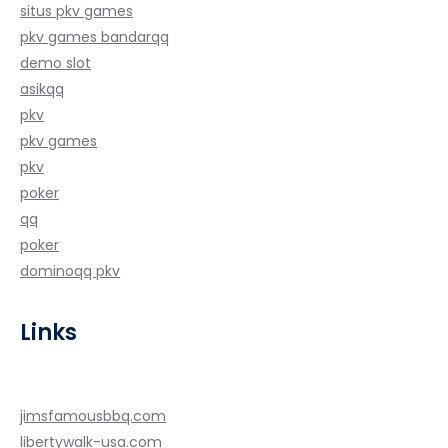
situs pkv games
pkv games bandarqq
demo slot
asikqq
pkv
pkv games
pkv
poker
qq
poker
dominoqq pkv
Links
jimsfamousbbq.com
libertywalk-usa.com