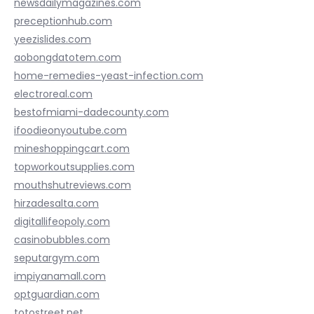
newsdailymagazines.com
preceptionhub.com
yeezislides.com
aobongdatotem.com
home-remedies-yeast-infection.com
electroreal.com
bestofmiami-dadecounty.com
ifoodieonyoutube.com
mineshoppingcart.com
topworkoutsupplies.com
mouthshutreviews.com
hirzadesalta.com
digitallifeopoly.com
casinobubbles.com
seputargym.com
impiyanamall.com
optguardian.com
totostreet.net