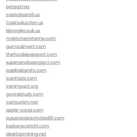
betqq3.net
casinoloans5.us
CasinoAuction.us
kipooglecouk.us
mykitchennhome.com
aumoulinvert.com
thefoodiepassport.com
superwindowproject.com
papibakigrafo.com
icanhazjs.com
canimpact.org
goviralstudy.com
cartourism.net
apple-cores.com
pulserasdeactividad10.com
barbaracarlotti.com
desktopmining.net