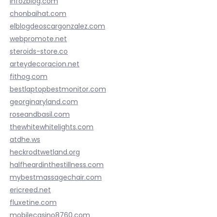
infozblog.com
chonbaihat.com
elblogdeoscargonzalez.com
webpromote.net
steroids-store.co
arteydecoracion.net
fithog.com
bestlaptopbestmonitor.com
georginaryland.com
roseandbasil.com
thewhitewhitelights.com
atdhe.ws
heckrodtwetland.org
halfheardinthestillness.com
mybestmassagechair.com
ericreed.net
fluxetine.com
mobilecasino8760.com