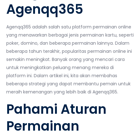
Agenqq365
Agenqq365 adalah salah satu platform permainan online
yang menawarkan berbagai jenis permainan kartu, seperti
poker, domino, dan beberapa permainan lainnya. Dalam
beberapa tahun terakhir, popularitas permainan online ini
semakin meningkat. Banyak orang yang mencari cara
untuk meningkatkan peluang menang mereka di
platform ini. Dalam artikel ini, kita akan membahas
beberapa strategi yang dapat membantu pemain untuk
meraih kemenangan yang lebih baik di Agenqq365.
Pahami Aturan
Permainan