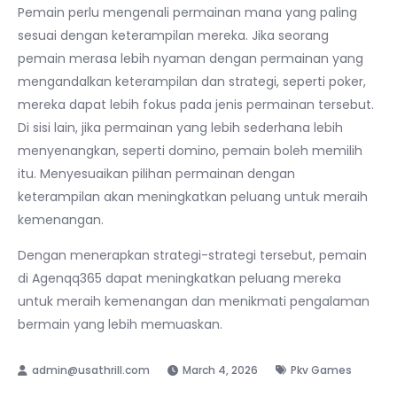
Pemain perlu mengenali permainan mana yang paling
sesuai dengan keterampilan mereka. Jika seorang
pemain merasa lebih nyaman dengan permainan yang
mengandalkan keterampilan dan strategi, seperti poker,
mereka dapat lebih fokus pada jenis permainan tersebut.
Di sisi lain, jika permainan yang lebih sederhana lebih
menyenangkan, seperti domino, pemain boleh memilih
itu. Menyesuaikan pilihan permainan dengan
keterampilan akan meningkatkan peluang untuk meraih
kemenangan.
Dengan menerapkan strategi-strategi tersebut, pemain
di Agenqq365 dapat meningkatkan peluang mereka
untuk meraih kemenangan dan menikmati pengalaman
bermain yang lebih memuaskan.
March 4, 2026
Pkv Games