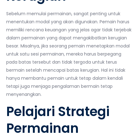
Sebelum memulai permainan, sangat penting untuk
menentukan modal yang akan digunakan. Pemain harus
memiliki rencana keuangan yang jelas agar tidak terjebak
dalam permainan yang dapat mengakibatkan kerugian
besar. Misalnya, jika seorang pemain menetapkan modal
untuk satu sesi permainan, mereka harus berpegang
pada batas tersebut dan tidak tergoda untuk terus
bermain setelah mencapai batas kerugian. Hal ini tidak
hanya membantu pemain untuk tetap dalam kendali
tetapi juga menjaga pengalaman bermain tetap
menyenangkan.
Pelajari Strategi
Permainan