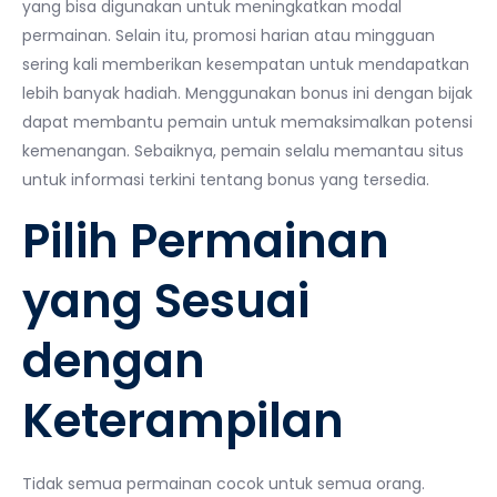
yang bisa digunakan untuk meningkatkan modal
permainan. Selain itu, promosi harian atau mingguan
sering kali memberikan kesempatan untuk mendapatkan
lebih banyak hadiah. Menggunakan bonus ini dengan bijak
dapat membantu pemain untuk memaksimalkan potensi
kemenangan. Sebaiknya, pemain selalu memantau situs
untuk informasi terkini tentang bonus yang tersedia.
Pilih Permainan
yang Sesuai
dengan
Keterampilan
Tidak semua permainan cocok untuk semua orang.