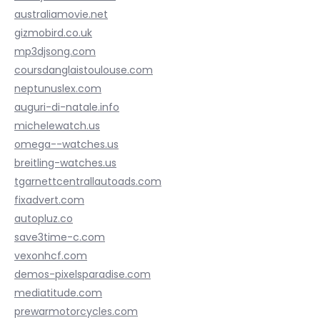
australiamovie.net
gizmobird.co.uk
mp3djsong.com
coursdanglaistoulouse.com
neptunuslex.com
auguri-di-natale.info
michelewatch.us
omega--watches.us
breitling-watches.us
tgarnettcentrallautoads.com
fixadvert.com
autopluz.co
save3time-c.com
vexonhcf.com
demos-pixelsparadise.com
mediatitude.com
prewarmotorcycles.com