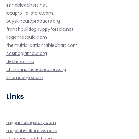
inthebleachers.net
lexapro-rx-store.com
buyskincareproducts.org
frenchbulldogpuppyforsale.net
kogamasquid.com
themultiplicationtablechart.com
casinoglamour.org
dextercoin.io
christianarticledirectory.org
5homestyle.com
Links
mygamblingstory.com
majalahwekonews.com
2017hoganoutlet.com