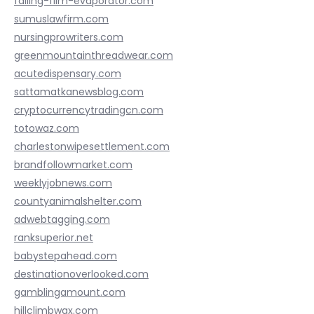
falling-film-evaporator.com
sumuslawfirm.com
nursingprowriters.com
greenmountainthreadwear.com
acutedispensary.com
sattamatkanewsblog.com
cryptocurrencytradingcn.com
totowaz.com
charlestonwipesettlement.com
brandfollowmarket.com
weeklyjobnews.com
countyanimalshelter.com
adwebtagging.com
ranksuperior.net
babystepahead.com
destinationoverlooked.com
gamblingamount.com
hillclimbwax.com