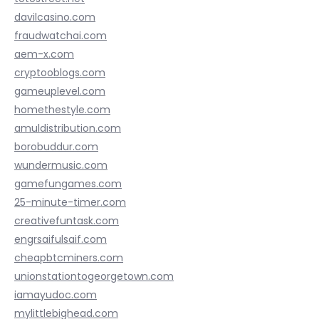
davilcasino.com
fraudwatchai.com
aem-x.com
cryptooblogs.com
gameuplevel.com
homethestyle.com
amuldistribution.com
borobuddur.com
wundermusic.com
gamefungames.com
25-minute-timer.com
creativefuntask.com
engrsaifulsaif.com
cheapbtcminers.com
unionstationtogeorgetown.com
iamayudoc.com
mylittlebighead.com