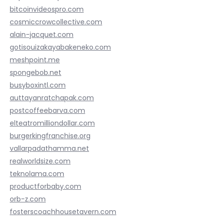
bitcoinvideospro.com
cosmiccrowcollective.com
alain-jacquet.com
gotisouizakayabakeneko.com
meshpoint.me
spongebob.net
busyboxintl.com
auttayanratchapak.com
postcoffeebarva.com
elteatromilliondollar.com
burgerkingfranchise.org
vallarpadathamma.net
realworldsize.com
teknolama.com
productforbaby.com
orb-z.com
fosterscoachhousetavern.com