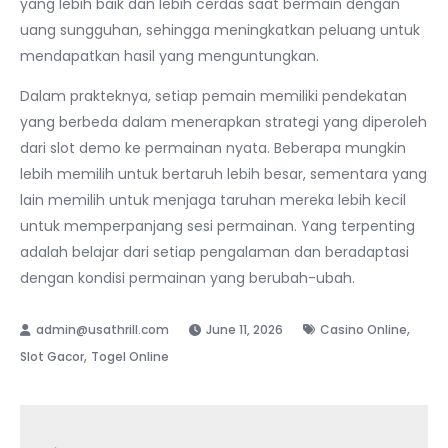
yang lebih baik dan lebih cerdas saat bermain dengan
uang sungguhan, sehingga meningkatkan peluang untuk
mendapatkan hasil yang menguntungkan.
Dalam prakteknya, setiap pemain memiliki pendekatan
yang berbeda dalam menerapkan strategi yang diperoleh
dari slot demo ke permainan nyata. Beberapa mungkin
lebih memilih untuk bertaruh lebih besar, sementara yang
lain memilih untuk menjaga taruhan mereka lebih kecil
untuk memperpanjang sesi permainan. Yang terpenting
adalah belajar dari setiap pengalaman dan beradaptasi
dengan kondisi permainan yang berubah-ubah.
,
June 11, 2026
Casino Online
,
Slot Gacor
Togel Online