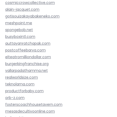
cosmiccrowcollective.com
alain-jacquet.com
gotisouizakayabakeneko.com
meshpoint.me
spongebob.net
busyboxintl.com
auttayanratchapak.com
postcoffeebarva.com
elteatromilliondollar.com
burgerkingfranchise.org
vallarpadathamma.net
realworldsize.com
teknolama.com
productforbaby.com
orb-z.com
fosterscoachhousetavern.com
mesasdecultivoonline.com