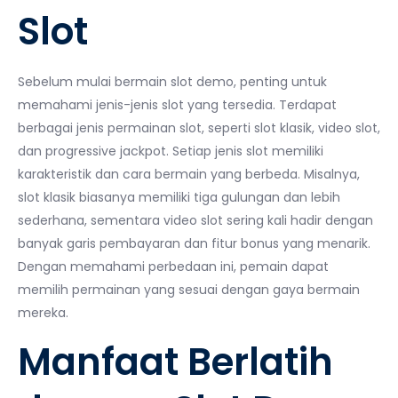
Slot
Sebelum mulai bermain slot demo, penting untuk
memahami jenis-jenis slot yang tersedia. Terdapat
berbagai jenis permainan slot, seperti slot klasik, video slot,
dan progressive jackpot. Setiap jenis slot memiliki
karakteristik dan cara bermain yang berbeda. Misalnya,
slot klasik biasanya memiliki tiga gulungan dan lebih
sederhana, sementara video slot sering kali hadir dengan
banyak garis pembayaran dan fitur bonus yang menarik.
Dengan memahami perbedaan ini, pemain dapat
memilih permainan yang sesuai dengan gaya bermain
mereka.
Manfaat Berlatih