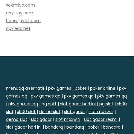
sokmilya.com
abyluny.com
boomjavtrk.com
apklead.net
menuqq alternatif
|
pkv games
|
poker
|
poker online
|
pkv
games qq
|
pkv games qq
|
pkv games qq
|
pkv games qq
|
pkv games qq
|
pg soft
|
slot gacor hari ini
|
pg slot
|
x500
slot
|
x500 slot
|
demo slot
|
slot gacor
|
slot maxwin
|
demo slot
|
slot gacor
|
slot maxwin
|
slot gacor resmi
|
slot gacor hari ini
|
bandarq
|
bandarq
|
poker
|
bandarq
|