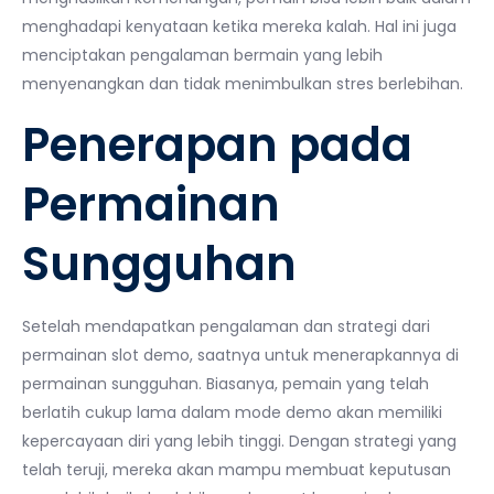
menghadapi kenyataan ketika mereka kalah. Hal ini juga
menciptakan pengalaman bermain yang lebih
menyenangkan dan tidak menimbulkan stres berlebihan.
Penerapan pada
Permainan
Sungguhan
Setelah mendapatkan pengalaman dan strategi dari
permainan slot demo, saatnya untuk menerapkannya di
permainan sungguhan. Biasanya, pemain yang telah
berlatih cukup lama dalam mode demo akan memiliki
kepercayaan diri yang lebih tinggi. Dengan strategi yang
telah teruji, mereka akan mampu membuat keputusan