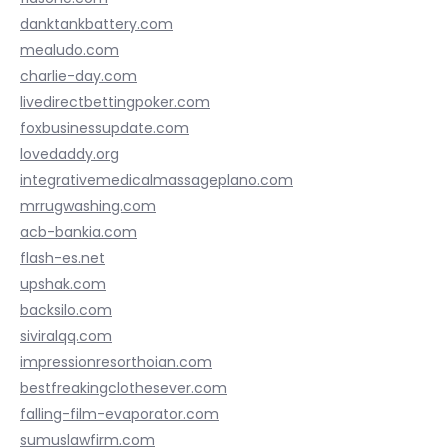
danktankbattery.com
mealudo.com
charlie-day.com
livedirectbettingpoker.com
foxbusinessupdate.com
lovedaddy.org
integrativemedicalmassageplano.com
mrrugwashing.com
acb-bankia.com
flash-es.net
upshak.com
backsilo.com
siviralqq.com
impressionresorthoian.com
bestfreakingclothesever.com
falling-film-evaporator.com
sumuslawfirm.com