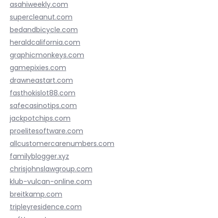
asahiweekly.com
supercleanut.com
bedandbicycle.com
heraldcalifornia.com
graphicmonkeys.com
gamepixies.com
drawneastart.com
fasthokislot88.com
safecasinotips.com
jackpotchips.com
proelitesoftware.com
allcustomercarenumbers.com
familyblogger.xyz
chrisjohnslawgroup.com
klub-vulcan-online.com
breitkamp.com
tripleyresidence.com