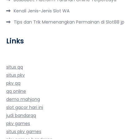
Kenali Jenis-Jenis Slot WA
Tips dan Trik Memenangkan Permainan di Slot88 jp
Links
situs qq
situs pkv
pkv qq
qq online
demo mahjong
slot gacor hari ini
judi bandarqq
pkv games
situs pkv games