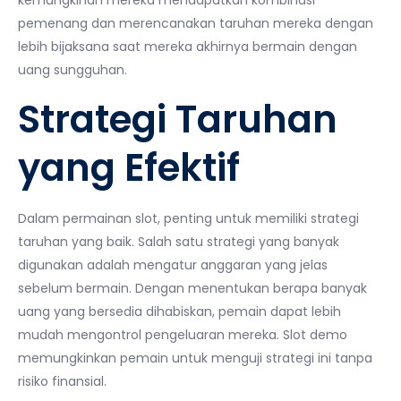
kemungkinan mereka mendapatkan kombinasi
pemenang dan merencanakan taruhan mereka dengan
lebih bijaksana saat mereka akhirnya bermain dengan
uang sungguhan.
Strategi Taruhan
yang Efektif
Dalam permainan slot, penting untuk memiliki strategi
taruhan yang baik. Salah satu strategi yang banyak
digunakan adalah mengatur anggaran yang jelas
sebelum bermain. Dengan menentukan berapa banyak
uang yang bersedia dihabiskan, pemain dapat lebih
mudah mengontrol pengeluaran mereka. Slot demo
memungkinkan pemain untuk menguji strategi ini tanpa
risiko finansial.