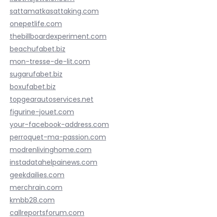
sattamatkasattaking.com
onepetlife.com
thebillboardexperiment.com
beachufabet.biz
mon-tresse-de-lit.com
sugarufabet.biz
boxufabet.biz
topgearautoservices.net
figurine-jouet.com
your-facebook-address.com
perroquet-ma-passion.com
modrenlivinghome.com
instadatahelpainews.com
geekdailies.com
merchrain.com
kmbb28.com
callreportsforum.com