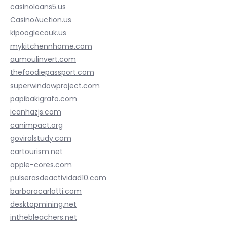
casinoloans5.us
CasinoAuction.us
kipooglecouk.us
mykitchennhome.com
aumoulinvert.com
thefoodiepassport.com
superwindowproject.com
papibakigrafo.com
icanhazjs.com
canimpact.org
goviralstudy.com
cartourism.net
apple-cores.com
pulserasdeactividad10.com
barbaracarlotti.com
desktopmining.net
inthebleachers.net