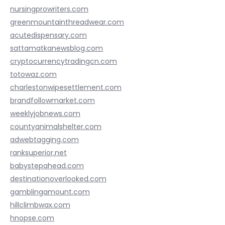
nursingprowriters.com
greenmountainthreadwear.com
acutedispensary.com
sattamatkanewsblog.com
cryptocurrencytradingcn.com
totowaz.com
charlestonwipesettlement.com
brandfollowmarket.com
weeklyjobnews.com
countyanimalshelter.com
adwebtagging.com
ranksuperior.net
babystepahead.com
destinationoverlooked.com
gamblingamount.com
hillclimbwax.com
hnopse.com