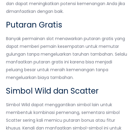
dan dapat meningkatkan potensi kemenangan Anda jika
dimanfaatkan dengan baik.
Putaran Gratis
Banyak permainan slot menawarkan putaran gratis yang
dapat memberi pemain kesempatan untuk memutar
gulungan tanpa mengeluarkan taruhan tambahan. Selalu
manfaatkan putaran gratis ini karena bisa menjadi
peluang besar untuk meraih kemenangan tanpa
mengeluarkan biaya tambahan.
Simbol Wild dan Scatter
Simbol Wild dapat menggantikan simbol lain untuk
membentuk kombinasi pemenang, sementara simbol
Scatter sering kali memicu putaran bonus atau fitur
khusus. Kenali dan manfaatkan simbol-simbol ini untuk