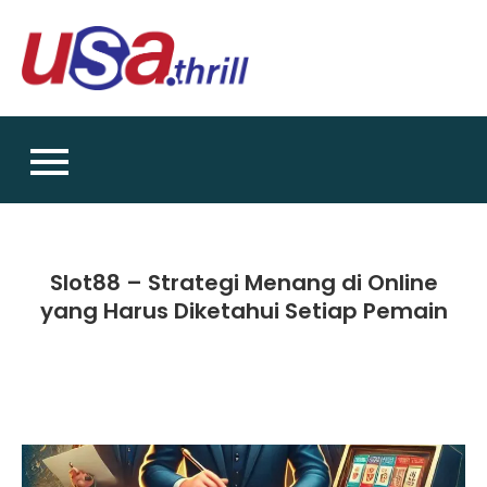
Skip
to
Situs Slot Online
content
Gunakan E-Wallet DANA
dengan Fitur Slot
untuk transaksi mudah dan
Gacor dan E-
mainkan slot gacor di situs
slot online terpercaya.
Wallet DANA
Slot88 – Strategi Menang di Online
yang Harus Diketahui Setiap Pemain