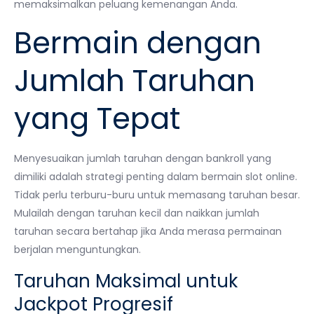
memaksimalkan peluang kemenangan Anda.
Bermain dengan
Jumlah Taruhan
yang Tepat
Menyesuaikan jumlah taruhan dengan bankroll yang
dimiliki adalah strategi penting dalam bermain slot online.
Tidak perlu terburu-buru untuk memasang taruhan besar.
Mulailah dengan taruhan kecil dan naikkan jumlah
taruhan secara bertahap jika Anda merasa permainan
berjalan menguntungkan.
Taruhan Maksimal untuk
Jackpot Progresif