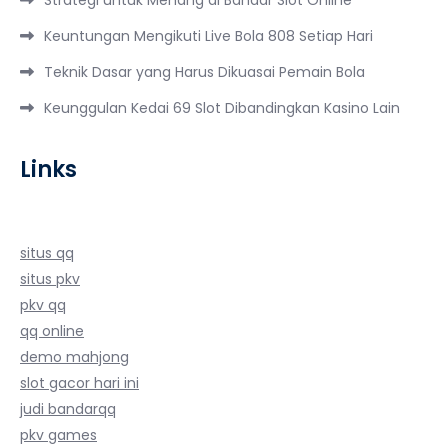
Strategi untuk Menang di Bandar Slot Online
Keuntungan Mengikuti Live Bola 808 Setiap Hari
Teknik Dasar yang Harus Dikuasai Pemain Bola
Keunggulan Kedai 69 Slot Dibandingkan Kasino Lain
Links
situs qq
situs pkv
pkv qq
qq online
demo mahjong
slot gacor hari ini
judi bandarqq
pkv games