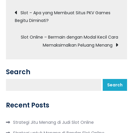
Post
Slot – Apa yang Membuat Situs PKV Games
Begitu Diminati?
navigation
Slot Online – Bermain dengan Modal Kecil Cara
Memaksimalkan Peluang Menang
Search
Search
Recent Posts
Strategi Jitu Menang di Judi Slot Online