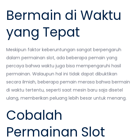
Bermain di Waktu
yang Tepat
Meskipun faktor keberuntungan sangat berpengaruh
dalam permainan slot, ada beberapa pemain yang
percaya bahwa waktu juga bisa mempengaruhi hasil
permainan. Walaupun hal ini tidak dapat dibuktikan
secara ilmiah, beberapa pemain merasa bahwa bermain
di waktu tertentu, seperti saat mesin baru saja disetel
ulang, memberikan peluang lebih besar untuk menang.
Cobalah
Permainan Slot