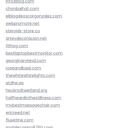
infozblog.com
chonbaihat.com
elblogdeoscargonzalez.com
webpromote.net
steroids-store.co
arteydecoracion.net
fithog.com
bestlaptopbestmonitor.com
georginaryland.com
roseandbasil.com
thewhitewhitelights.com
atdhe.ws
heckrodtwetland.org
halfheardinthestillness.com
mybestmassagechair.com
ericreed.net
fluxetine.com
mobilecasino8760.com