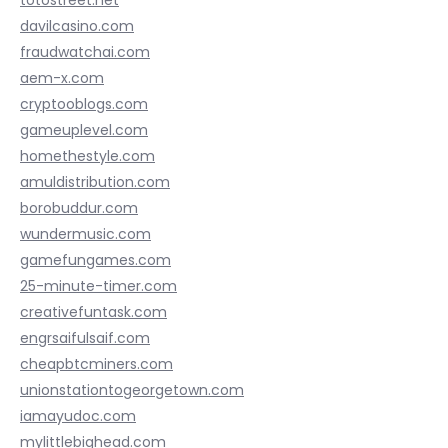
totostreet.net
davilcasino.com
fraudwatchai.com
aem-x.com
cryptooblogs.com
gameuplevel.com
homethestyle.com
amuldistribution.com
borobuddur.com
wundermusic.com
gamefungames.com
25-minute-timer.com
creativefuntask.com
engrsaifulsaif.com
cheapbtcminers.com
unionstationtogeorgetown.com
iamayudoc.com
mylittlebighead.com