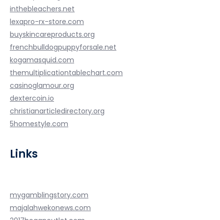
inthebleachers.net
lexapro-rx-store.com
buyskincareproducts.org
frenchbulldogpuppyforsale.net
kogamasquid.com
themultiplicationtablechart.com
casinoglamour.org
dextercoin.io
christianarticledirectory.org
5homestyle.com
Links
mygamblingstory.com
majalahwekonews.com