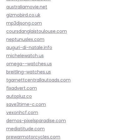
australiamovie.net
gizmobird.co.uk
mp3djsong.com
coursdanglaistoulouse.com
neptunuslex.com
auguri-di-natale.info
michelewatch.us
omega--watches.us
breitling-watches.us
tgarnettcentrallautoads.com
fixadvert.com
autopluz.co
save3time-c.com
vexonhcf.com
demos-pixelsparadise.com
mediatitude.com
prewarmotorcycles.com