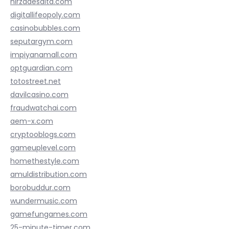
hirzadesalta.com
digitallifeopoly.com
casinobubbles.com
seputargym.com
impiyanamall.com
optguardian.com
totostreet.net
davilcasino.com
fraudwatchai.com
aem-x.com
cryptooblogs.com
gameuplevel.com
homethestyle.com
amuldistribution.com
borobuddur.com
wundermusic.com
gamefungames.com
25-minute-timer.com