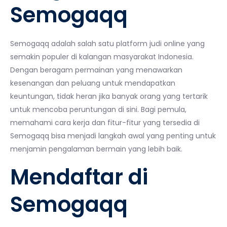
Semogaqq
Semogaqq adalah salah satu platform judi online yang
semakin populer di kalangan masyarakat Indonesia.
Dengan beragam permainan yang menawarkan
kesenangan dan peluang untuk mendapatkan
keuntungan, tidak heran jika banyak orang yang tertarik
untuk mencoba peruntungan di sini. Bagi pemula,
memahami cara kerja dan fitur-fitur yang tersedia di
Semogaqq bisa menjadi langkah awal yang penting untuk
menjamin pengalaman bermain yang lebih baik.
Mendaftar di
Semogaqq