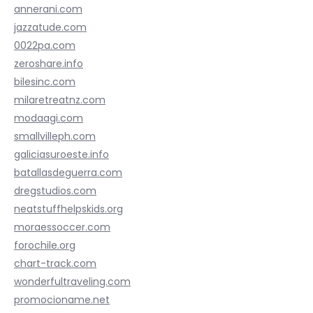
annerani.com
jazzatude.com
0022pa.com
zeroshare.info
bilesinc.com
milaretreatnz.com
modaagi.com
smallvilleph.com
galiciasuroeste.info
batallasdeguerra.com
dregstudios.com
neatstuffhelpskids.org
moraessoccer.com
forochile.org
chart-track.com
wonderfultraveling.com
promocioname.net