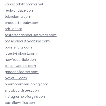
vallarpadathamma.net
realworldsize.com
teknolama.com
productforbaby.com
orb-z.com
fosterscoachhousetavern.com
mesasdecultivoonline.com
boilersnbits.com
latestviralpost.com
newfreearticle.com
blitzpowerusa.com
gardenofeaten.com
hycys05.com
onemoremilerunning.com
snowboardsteez.com
instagrambioforgirls.com
cashflowxfiles.com