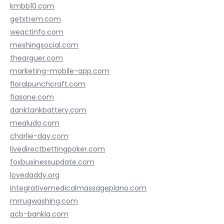
kmbb10.com
getxtrem.com
weactinfo.com
meshingsocial.com
thearguer.com
marketing-mobile-app.com
floralpunchcraft.com
fiasone.com
danktankbattery.com
mealudo.com
charlie-day.com
livedirectbettingpoker.com
foxbusinessupdate.com
lovedaddy.org
integrativemedicalmassageplano.com
mrrugwashing.com
acb-bankia.com