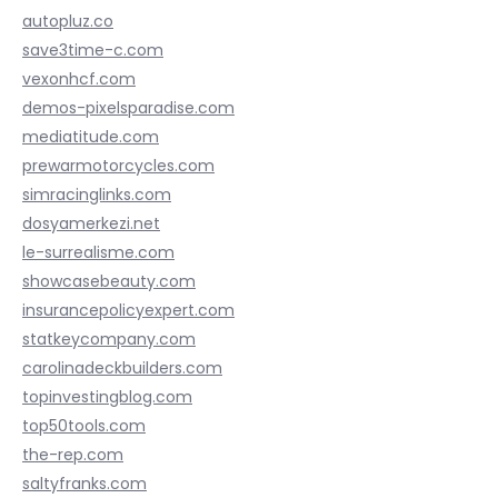
autopluz.co
save3time-c.com
vexonhcf.com
demos-pixelsparadise.com
mediatitude.com
prewarmotorcycles.com
simracinglinks.com
dosyamerkezi.net
le-surrealisme.com
showcasebeauty.com
insurancepolicyexpert.com
statkeycompany.com
carolinadeckbuilders.com
topinvestingblog.com
top50tools.com
the-rep.com
saltyfranks.com