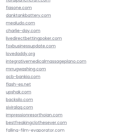
floralpunchcraft.com
fiasone.com
danktankbattery.com
mealudo.com
charlie-day.com
livedirectbettingpoker.com
foxbusinessupdate.com
lovedaddy.org
integrativemedicalmassageplano.com
mrrugwashing.com
acb-bankia.com
flash-es.net
upshak.com
backsilo.com
siviralqq.com
impressionresorthoian.com
bestfreakingclothesever.com
falling-film-evaporator.com