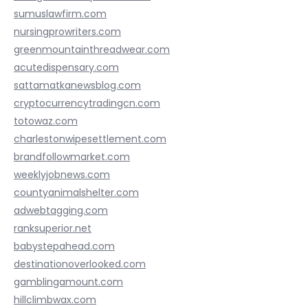
sumuslawfirm.com
nursingprowriters.com
greenmountainthreadwear.com
acutedispensary.com
sattamatkanewsblog.com
cryptocurrencytradingcn.com
totowaz.com
charlestonwipesettlement.com
brandfollowmarket.com
weeklyjobnews.com
countyanimalshelter.com
adwebtagging.com
ranksuperior.net
babystepahead.com
destinationoverlooked.com
gamblingamount.com
hillclimbwax.com