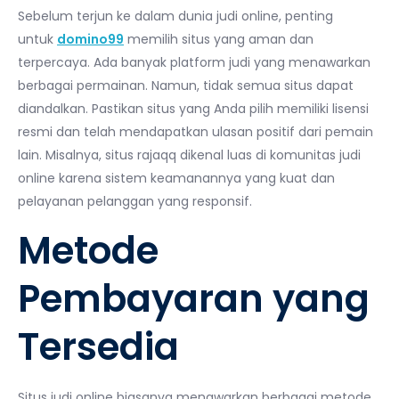
Sebelum terjun ke dalam dunia judi online, penting
untuk
domino99
memilih situs yang aman dan
terpercaya. Ada banyak platform judi yang menawarkan
berbagai permainan. Namun, tidak semua situs dapat
diandalkan. Pastikan situs yang Anda pilih memiliki lisensi
resmi dan telah mendapatkan ulasan positif dari pemain
lain. Misalnya, situs rajaqq dikenal luas di komunitas judi
online karena sistem keamanannya yang kuat dan
pelayanan pelanggan yang responsif.
Metode
Pembayaran yang
Tersedia
Situs judi online biasanya menawarkan berbagai metode