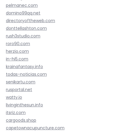
pelmanec.com
domino99qq.net
directoryoftheweb.com
donttellashton.com
rush3studio.com
roro90.com
herzio.com
in-hi5.com
krainafantasy.info
todas-noticias.com
senikartu.com
rusportal.net
watty.io
livinginthesun.info
itsriz.com
cargoods.shop
capetownacupuncture.com