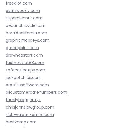
freealot.com
asahiweekly.com
supercleanut.com
bedandbicycle.com
heraldcalifornia.com
graphicmonkeys.com
gamepixies.com
drawneastart.com
fasthokislot88.com
safecasinotips.com
jackpotchips.com
proelitesoftware.com
allcustomercarenumbers.com
familyblogger.xyz
chrisjohnslawgroup.com
klub-vulcan-online.com
breitkamp.com