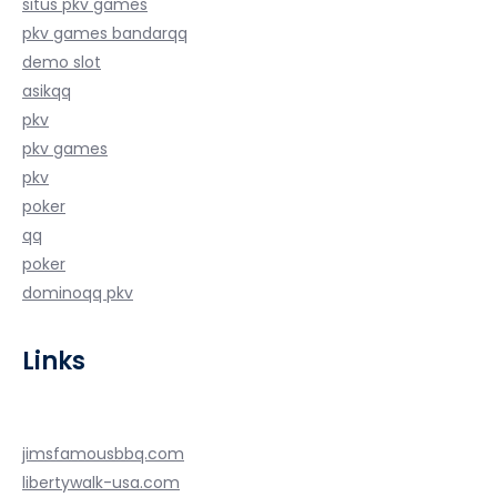
situs pkv games
pkv games bandarqq
demo slot
asikqq
pkv
pkv games
pkv
poker
qq
poker
dominoqq pkv
Links
jimsfamousbbq.com
libertywalk-usa.com