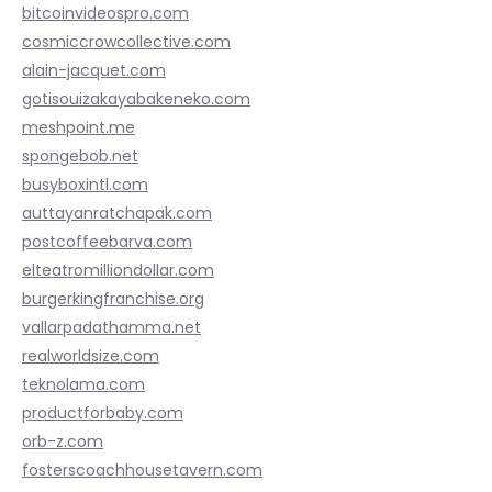
bitcoinvideospro.com
cosmiccrowcollective.com
alain-jacquet.com
gotisouizakayabakeneko.com
meshpoint.me
spongebob.net
busyboxintl.com
auttayanratchapak.com
postcoffeebarva.com
elteatromilliondollar.com
burgerkingfranchise.org
vallarpadathamma.net
realworldsize.com
teknolama.com
productforbaby.com
orb-z.com
fosterscoachhousetavern.com