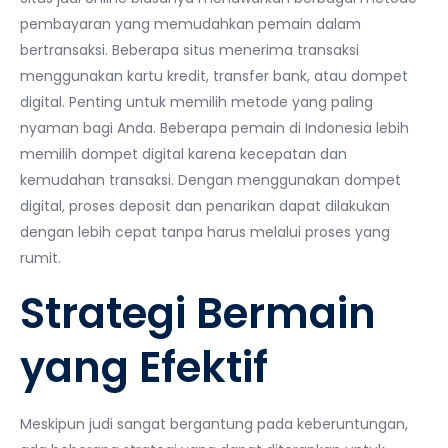
pembayaran yang memudahkan pemain dalam
bertransaksi. Beberapa situs menerima transaksi
menggunakan kartu kredit, transfer bank, atau dompet
digital. Penting untuk memilih metode yang paling
nyaman bagi Anda. Beberapa pemain di Indonesia lebih
memilih dompet digital karena kecepatan dan
kemudahan transaksi. Dengan menggunakan dompet
digital, proses deposit dan penarikan dapat dilakukan
dengan lebih cepat tanpa harus melalui proses yang
rumit.
Strategi Bermain
yang Efektif
Meskipun judi sangat bergantung pada keberuntungan,