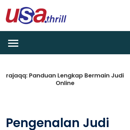
Skip
to
Situs Slot Online
content
Gunakan E-Wallet DANA
dengan Fitur Slot
untuk transaksi mudah dan
Gacor dan E-
mainkan slot gacor di situs
slot online terpercaya.
Wallet DANA
rajaqq: Panduan Lengkap Bermain Judi
Online
Pengenalan Judi