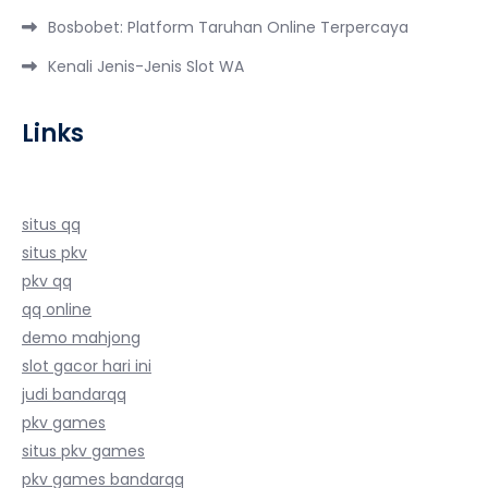
Bosbobet: Platform Taruhan Online Terpercaya
Kenali Jenis-Jenis Slot WA
Links
situs qq
situs pkv
pkv qq
qq online
demo mahjong
slot gacor hari ini
judi bandarqq
pkv games
situs pkv games
pkv games bandarqq