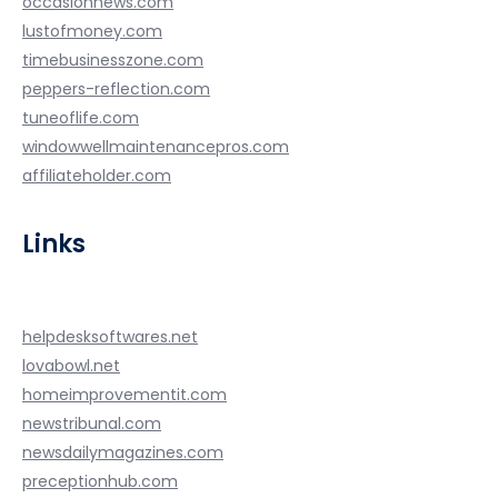
occasionnews.com
lustofmoney.com
timebusinesszone.com
peppers-reflection.com
tuneoflife.com
windowwellmaintenancepros.com
affiliateholder.com
Links
helpdesksoftwares.net
lovabowl.net
homeimprovementit.com
newstribunal.com
newsdailymagazines.com
preceptionhub.com