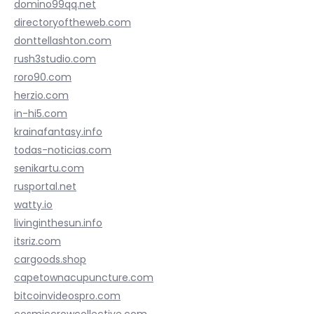
domino99qq.net
directoryoftheweb.com
donttellashton.com
rush3studio.com
roro90.com
herzio.com
in-hi5.com
krainafantasy.info
todas-noticias.com
senikartu.com
rusportal.net
watty.io
livinginthesun.info
itsriz.com
cargoods.shop
capetownacupuncture.com
bitcoinvideospro.com