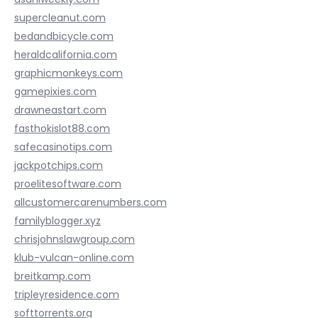
supercleanut.com
bedandbicycle.com
heraldcalifornia.com
graphicmonkeys.com
gamepixies.com
drawneastart.com
fasthokislot88.com
safecasinotips.com
jackpotchips.com
proelitesoftware.com
allcustomercarenumbers.com
familyblogger.xyz
chrisjohnslawgroup.com
klub-vulcan-online.com
breitkamp.com
tripleyresidence.com
softtorrents.org