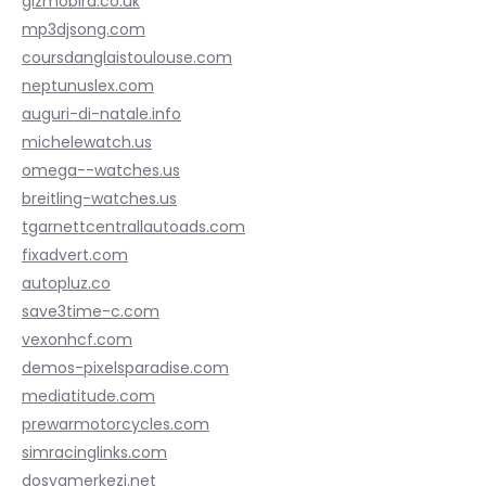
gizmobird.co.uk
mp3djsong.com
coursdanglaistoulouse.com
neptunuslex.com
auguri-di-natale.info
michelewatch.us
omega--watches.us
breitling-watches.us
tgarnettcentrallautoads.com
fixadvert.com
autopluz.co
save3time-c.com
vexonhcf.com
demos-pixelsparadise.com
mediatitude.com
prewarmotorcycles.com
simracinglinks.com
dosyamerkezi.net