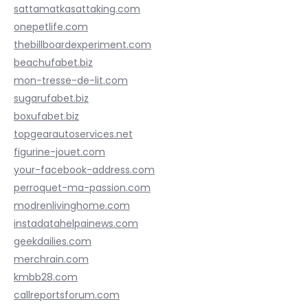
sattamatkasattaking.com
onepetlife.com
thebillboardexperiment.com
beachufabet.biz
mon-tresse-de-lit.com
sugarufabet.biz
boxufabet.biz
topgearautoservices.net
figurine-jouet.com
your-facebook-address.com
perroquet-ma-passion.com
modrenlivinghome.com
instadatahelpainews.com
geekdailies.com
merchrain.com
kmbb28.com
callreportsforum.com