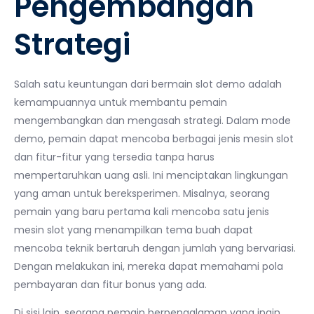
Pengembangan
Strategi
Salah satu keuntungan dari bermain slot demo adalah
kemampuannya untuk membantu pemain
mengembangkan dan mengasah strategi. Dalam mode
demo, pemain dapat mencoba berbagai jenis mesin slot
dan fitur-fitur yang tersedia tanpa harus
mempertaruhkan uang asli. Ini menciptakan lingkungan
yang aman untuk bereksperimen. Misalnya, seorang
pemain yang baru pertama kali mencoba satu jenis
mesin slot yang menampilkan tema buah dapat
mencoba teknik bertaruh dengan jumlah yang bervariasi.
Dengan melakukan ini, mereka dapat memahami pola
pembayaran dan fitur bonus yang ada.
Di sisi lain, seorang pemain berpengalaman yang ingin