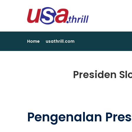
Skip
to
Situs Slo
content
Gunakan E-Wallet D
Home
usathrill.com
Presiden S
Pengenalan Pres