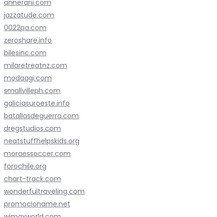
annerani.com
jazzatude.com
0022pa.com
zeroshare.info
bilesinc.com
milaretreatnz.com
modaagi.com
smallvilleph.com
galiciasuroeste.info
batallasdeguerra.com
dregstudios.com
neatstuffhelpskids.org
moraessoccer.com
forochile.org
chart-track.com
wonderfultraveling.com
promocioname.net
wimaxworld.com