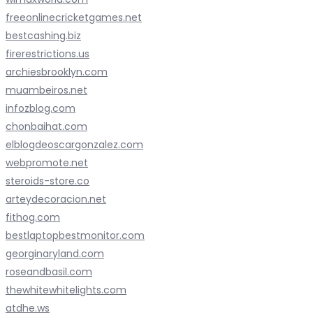
freeonlinecricketgames.net
bestcashing.biz
firerestrictions.us
archiesbrooklyn.com
muambeiros.net
infozblog.com
chonbaihat.com
elblogdeoscargonzalez.com
webpromote.net
steroids-store.co
arteydecoracion.net
fithog.com
bestlaptopbestmonitor.com
georginaryland.com
roseandbasil.com
thewhitewhitelights.com
atdhe.ws