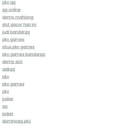
pkv qq
qq online
demo mahjong
slot gacor hari ini
judi bandarqq
pkv games
situs pkv games
pkv games bandarqq
demo slot
asikqq
pkv
pkv games
pkv
poker
qq
poker
dominoqq pkv