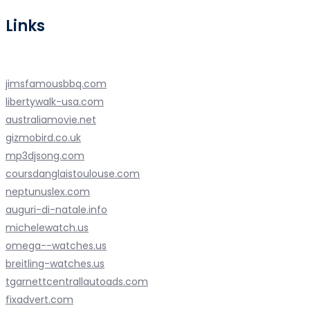
Links
jimsfamousbbq.com
libertywalk-usa.com
australiamovie.net
gizmobird.co.uk
mp3djsong.com
coursdanglaistoulouse.com
neptunuslex.com
auguri-di-natale.info
michelewatch.us
omega--watches.us
breitling-watches.us
tgarnettcentrallautoads.com
fixadvert.com