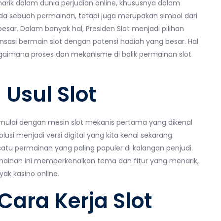
rik dalam dunia perjudian online, khususnya dalam
pada sebuah permainan, tetapi juga merupakan simbol dari
ar. Dalam banyak hal, Presiden Slot menjadi pilihan
sasi bermain slot dengan potensi hadiah yang besar. Hal
agaimana proses dan mekanisme di balik permainan slot
 Usul Slot
dimulai dengan mesin slot mekanis pertama yang dikenal
volusi menjadi versi digital yang kita kenal sekarang.
satu permainan yang paling populer di kalangan penjudi.
ermainan ini memperkenalkan tema dan fitur yang menarik,
ak kasino online.
ara Kerja Slot