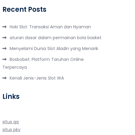
Recent Posts
Hoki Slot: Transaksi Aman dan Nyaman
aturan dasar dalam permainan bola basket
Menyelami Dunia Slot Aladin yang Menarik
Bosbobet: Platform Taruhan Online
Terpercaya
Kenali Jenis-Jenis Slot WA
Links
situs qq
situs pkv