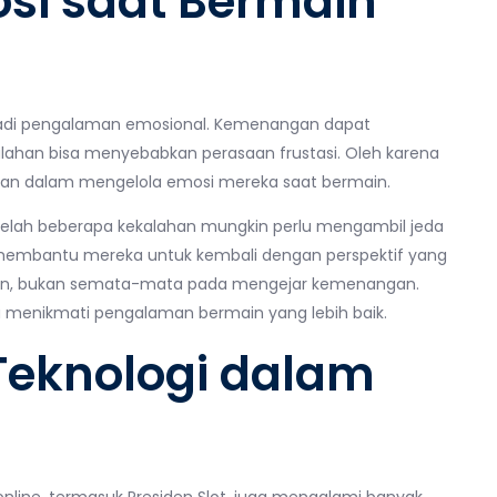
si saat Bermain
enjadi pengalaman emosional. Kemenangan dapat
ahan bisa menyebabkan perasaan frustasi. Oleh karena
pilan dalam mengelola emosi mereka saat bermain.
etelah beberapa kekalahan mungkin perlu mengambil jeda
sa membantu mereka untuk kembali dengan perspektif yang
ain, bukan semata-mata pada mengejar kemenangan.
a menikmati pengalaman bermain yang lebih baik.
eknologi dalam