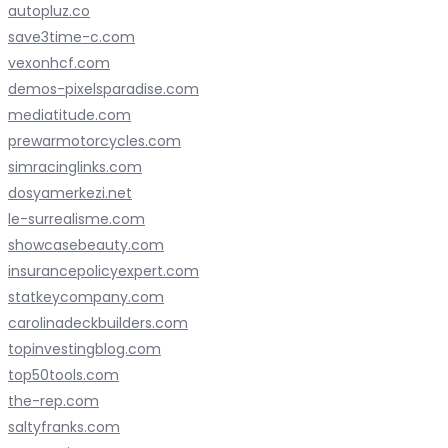
autopluz.co
save3time-c.com
vexonhcf.com
demos-pixelsparadise.com
mediatitude.com
prewarmotorcycles.com
simracinglinks.com
dosyamerkezi.net
le-surrealisme.com
showcasebeauty.com
insurancepolicyexpert.com
statkeycompany.com
carolinadeckbuilders.com
topinvestingblog.com
top50tools.com
the-rep.com
saltyfranks.com