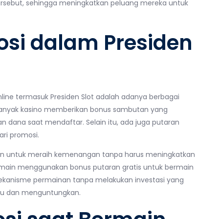
 tersebut, sehingga meningkatkan peluang mereka untuk
si dalam Presiden
nline termasuk Presiden Slot adalah adanya berbagai
 Banyak kasino memberikan bonus sambutan yang
ana saat mendaftar. Selain itu, ada juga putaran
ari promosi.
ain untuk meraih kemenangan tanpa harus meningkatkan
g pemain menggunakan bonus putaran gratis untuk bermain
mekanisme permainan tanpa melakukan investasi yang
eru dan menguntungkan.