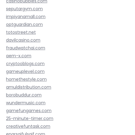
casinobubbles.com
seputargym.com
impiyanamall.com
optguardian.com
totostreet.net
davilcasino.com
fraudwatchai.com
aem-x.com
cryptooblogs.com
gameuplevel.com
homethestyle.com
amuldistribution.com
borobuddur.com
wundermusic.com
gamefungames.com
25-minute-timer.com
creativefuntask.com
engrsaifulsaif.com