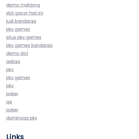
demo mahjong
slot gacor hari ini
judi bandarqq
pkv games
situs pkv games
pkv games bandarqq
demo slot
asikqq
pkv
pkv games
pkv
poker
qq
poker
dominoqq pkv
Links