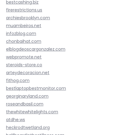
bestcashing.biz
firerestrictions.us
archiesbrooklyn.com
muambeiros.net
infozblog.com
chonbaihat.com
elblogdeoscargonzalez.com
webpromote.net
steroids-store.co
arteydecoracion.net
fithog.com
bestlaptopbestmonitor.com
georginaryland.com
roseandbasil.com
thewhitewhitelights.com
atdhe.ws
heckrodtwetland.org