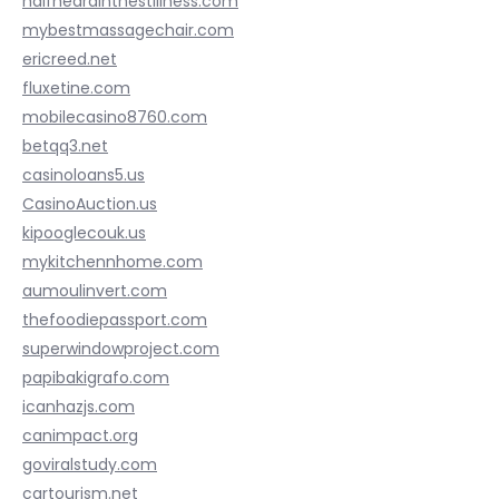
halfheardinthestillness.com
mybestmassagechair.com
ericreed.net
fluxetine.com
mobilecasino8760.com
betqq3.net
casinoloans5.us
CasinoAuction.us
kipooglecouk.us
mykitchennhome.com
aumoulinvert.com
thefoodiepassport.com
superwindowproject.com
papibakigrafo.com
icanhazjs.com
canimpact.org
goviralstudy.com
cartourism.net