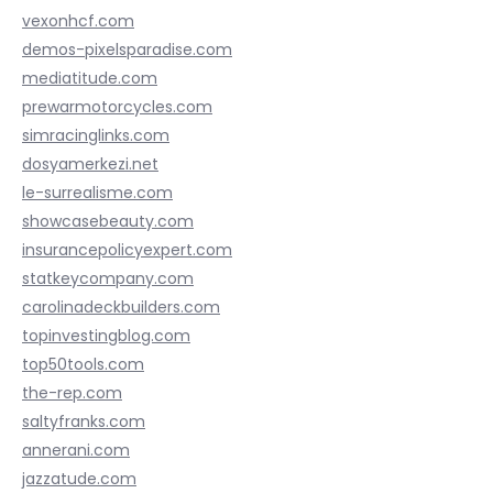
vexonhcf.com
demos-pixelsparadise.com
mediatitude.com
prewarmotorcycles.com
simracinglinks.com
dosyamerkezi.net
le-surrealisme.com
showcasebeauty.com
insurancepolicyexpert.com
statkeycompany.com
carolinadeckbuilders.com
topinvestingblog.com
top50tools.com
the-rep.com
saltyfranks.com
annerani.com
jazzatude.com