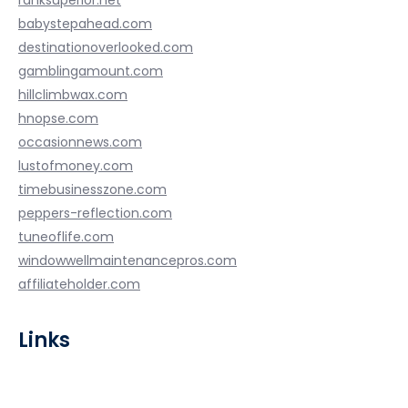
ranksuperior.net
babystepahead.com
destinationoverlooked.com
gamblingamount.com
hillclimbwax.com
hnopse.com
occasionnews.com
lustofmoney.com
timebusinesszone.com
peppers-reflection.com
tuneoflife.com
windowwellmaintenancepros.com
affiliateholder.com
Links