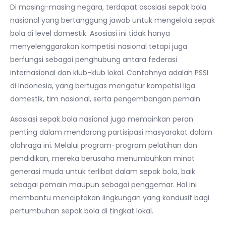
Di masing-masing negara, terdapat asosiasi sepak bola
nasional yang bertanggung jawab untuk mengelola sepak
bola di level domestik. Asosiasi ini tidak hanya
menyelenggarakan kompetisi nasional tetapi juga
berfungsi sebagai penghubung antara federasi
internasional dan klub-klub lokal. Contohnya adalah PSSI
di Indonesia, yang bertugas mengatur kompetisi liga
domestik, tim nasional, serta pengembangan pemain.
Asosiasi sepak bola nasional juga memainkan peran
penting dalam mendorong partisipasi masyarakat dalam
olahraga ini. Melalui program-program pelatihan dan
pendidikan, mereka berusaha menumbuhkan minat
generasi muda untuk terlibat dalam sepak bola, baik
sebagai pemain maupun sebagai penggemar. Hal ini
membantu menciptakan lingkungan yang kondusif bagi
pertumbuhan sepak bola di tingkat lokal.