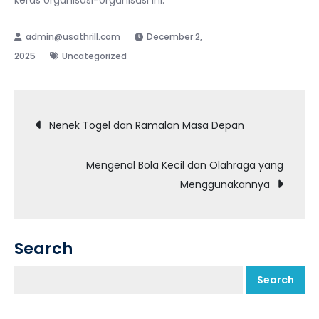
keras organisasi-organisasi ini.
December 2,
2025
Uncategorized
Post
Nenek Togel dan Ramalan Masa Depan
navigation
Mengenal Bola Kecil dan Olahraga yang
Menggunakannya
Search
Search