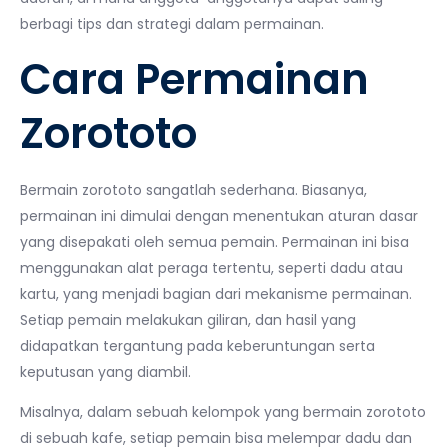
berbagi tips dan strategi dalam permainan.
Cara Permainan
Zorototo
Bermain zorototo sangatlah sederhana. Biasanya,
permainan ini dimulai dengan menentukan aturan dasar
yang disepakati oleh semua pemain. Permainan ini bisa
menggunakan alat peraga tertentu, seperti dadu atau
kartu, yang menjadi bagian dari mekanisme permainan.
Setiap pemain melakukan giliran, dan hasil yang
didapatkan tergantung pada keberuntungan serta
keputusan yang diambil.
Misalnya, dalam sebuah kelompok yang bermain zorototo
di sebuah kafe, setiap pemain bisa melempar dadu dan