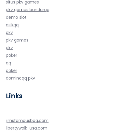
situs pkv games
pkv games bandarqq
demo slot
asikqq
pkv
pkv games
pkv
poker
qq
poker
dominoqq pkv
Links
jimsfamousbbq.com
libertywalk-usa.com