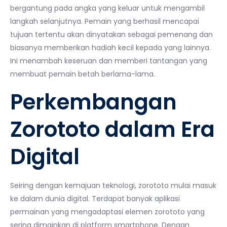
bergantung pada angka yang keluar untuk mengambil
langkah selanjutnya. Pemain yang berhasil mencapai
tujuan tertentu akan dinyatakan sebagai pemenang dan
biasanya memberikan hadiah kecil kepada yang lainnya.
Ini menambah keseruan dan memberi tantangan yang
membuat pemain betah berlama-lama.
Perkembangan
Zorototo dalam Era
Digital
Seiring dengan kemajuan teknologi, zorototo mulai masuk
ke dalam dunia digital. Terdapat banyak aplikasi
permainan yang mengadaptasi elemen zorototo yang
sering dimainkan di platform smartphone. Dengan