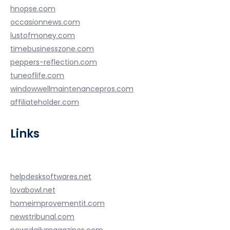
hnopse.com
occasionnews.com
lustofmoney.com
timebusinesszone.com
peppers-reflection.com
tuneoflife.com
windowwellmaintenancepros.com
affiliateholder.com
Links
helpdesksoftwares.net
lovabowl.net
homeimprovementit.com
newstribunal.com