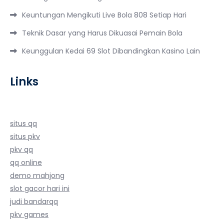
Keuntungan Mengikuti Live Bola 808 Setiap Hari
Teknik Dasar yang Harus Dikuasai Pemain Bola
Keunggulan Kedai 69 Slot Dibandingkan Kasino Lain
Links
situs qq
situs pkv
pkv qq
qq online
demo mahjong
slot gacor hari ini
judi bandarqq
pkv games