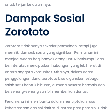
untuk terjun ke dalamnya.
Dampak Sosial
Zorototo
Zorototo tidak hanya sekadar permainan, tetapi juga
memiliki dampak sosial yang signifikan. Permainan ini
menjadi wadah bagi banyak orang untuk berkumpul dan
berinteraksi, menciptakan hubungan yang lebih erat di
antara anggota komunitas. Misalnya, dalam acara
penggalangan dana, zorototo bisa digunakan sebagai
salah satu bentuk hiburan, di mana peserta bermain dan
bersenang-senang sambil memberikan donasi.
Fenomena ini membantu dalam menciptakan rasa
kebersamaan dan solidaritas di antara para pemain. Tidak