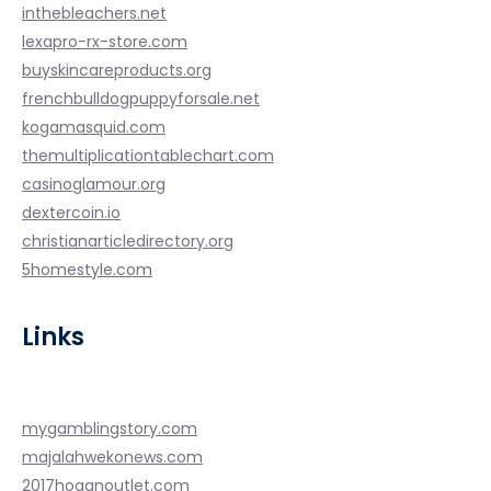
inthebleachers.net
lexapro-rx-store.com
buyskincareproducts.org
frenchbulldogpuppyforsale.net
kogamasquid.com
themultiplicationtablechart.com
casinoglamour.org
dextercoin.io
christianarticledirectory.org
5homestyle.com
Links
mygamblingstory.com
majalahwekonews.com
2017hoganoutlet.com