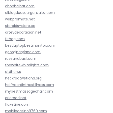
chonbaihat.com
elblogdeoscargonzalez.com
webpromote.net
steroids-store.co
arteydecoracion.net
fithog.com
bestlaptopbestmonitor.com
georginaryland.com
roseandbasil.com
thewhitewhitelights.com
atdhe.ws
heckrodtwetland.org
halfheardinthestillness.com
mybestmassagechair.com
ericreed.net
fluxetine.com
mobilecasino8760.com