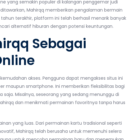
ne yang semakin populer di kalangan penggemar judi
 ditawarkan, Mahirqq memberikan pengalaman bermain
un terakhir, platform ini telah berhasil menarik banyak
cari alternatif hiburan dengan potensi keuntungan.
irqq Sebagai
nline
 kemudahan akses. Pengguna dapat mengakses situs ini
r maupun smartphone. Ini memberikan fleksibilitas bagi
a saja. Misalnya, seseorang yang sedang menunggu di
hirqq dan menikmati permainan favoritnya tanpa harus
nan yang luas. Dari permainan kartu tradisional seperti
novatif, Mahirqq telah berusaha untuk memenuhi selera
pengguna untuk mencoba permainan baru dan menemukan