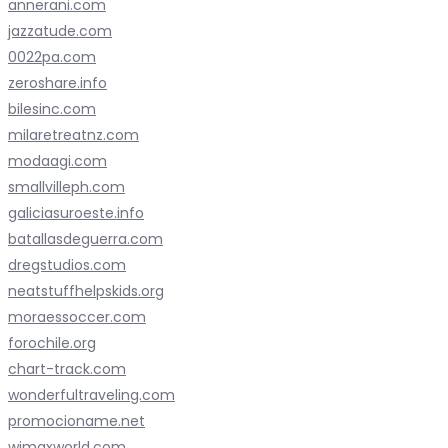
annerani.com
jazzatude.com
0022pa.com
zeroshare.info
bilesinc.com
milaretreatnz.com
modaagi.com
smallvilleph.com
galiciasuroeste.info
batallasdeguerra.com
dregstudios.com
neatstuffhelpskids.org
moraessoccer.com
forochile.org
chart-track.com
wonderfultraveling.com
promocioname.net
wimaxworld.com