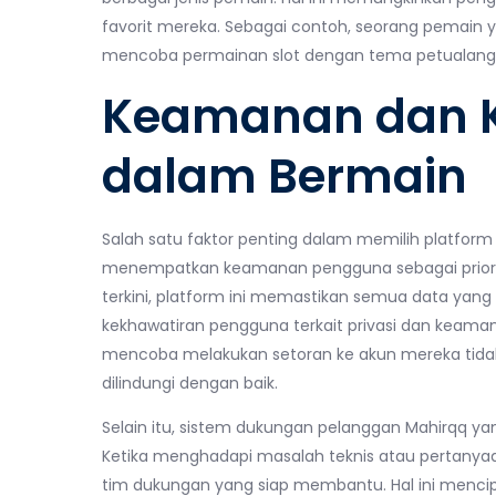
favorit mereka. Sebagai contoh, seorang pemain 
mencoba permainan slot dengan tema petualanga
Keamanan dan
dalam Bermain
Salah satu faktor penting dalam memilih platfor
menempatkan keamanan pengguna sebagai priorit
terkini, platform ini memastikan semua data yang
kekhawatiran pengguna terkait privasi dan keaman
mencoba melakukan setoran ke akun mereka tidak 
dilindungi dengan baik.
Selain itu, sistem dukungan pelanggan Mahirqq y
Ketika menghadapi masalah teknis atau pertan
tim dukungan yang siap membantu. Hal ini menc