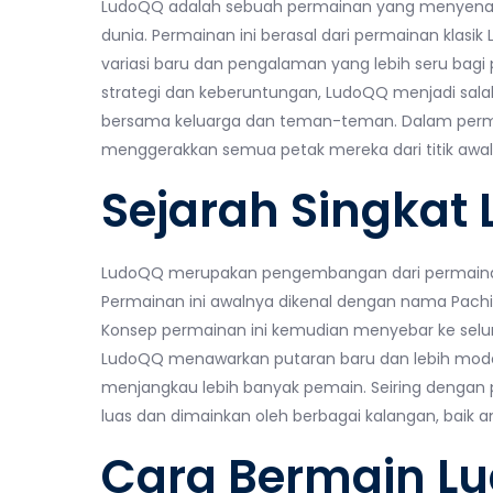
LudoQQ adalah sebuah permainan yang menyenang
dunia. Permainan ini berasal dari permainan klas
variasi baru dan pengalaman yang lebih seru b
strategi dan keberuntungan, LudoQQ menjadi sala
bersama keluarga dan teman-teman. Dalam permai
menggerakkan semua petak mereka dari titik awal 
Sejarah Singkat
LudoQQ merupakan pengembangan dari permainan L
Permainan ini awalnya dikenal dengan nama Pach
Konsep permainan ini kemudian menyebar ke selu
LudoQQ menawarkan putaran baru dan lebih mode
menjangkau lebih banyak pemain. Seiring dengan 
luas dan dimainkan oleh berbagai kalangan, baik
Cara Bermain L