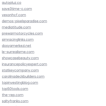
autopluz.co
save3time-c.com
vexonhcf.com
demos-pixelsparadise.com
mediatitude.com
prewarmotorcycles.com
simracinglinks.com
dosyamerkezi.net
le-surrealisme.com
showcasebeauty.com
insurancepolicyexpert.com
statkeycompany.com
carolinadeckbuilders.com
topinvestingblog.com
top50tools.com
the-rep.com
saltyfranks.com