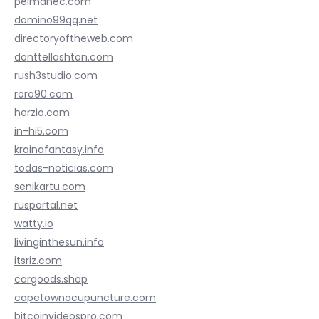
pelmanec.com
domino99qq.net
directoryoftheweb.com
donttellashton.com
rush3studio.com
roro90.com
herzio.com
in-hi5.com
krainafantasy.info
todas-noticias.com
senikartu.com
rusportal.net
watty.io
livinginthesun.info
itsriz.com
cargoods.shop
capetownacupuncture.com
bitcoinvideospro.com