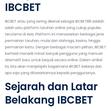
IBCBET
IBCBET atau yang sering dikenal sebagai IBCBET88 adalah
salah satu platform taruhan online yang cukup populer,
terutama di Asia. Platform ini menawarkan berbagai jenis
permainan taruhan, mulai dari olahraga, kasino, hingga
permainan kartu. Dengan berbagai macam pilihan, IBCBET
berhasil menarik minat banyak pengguna yang mencari
alternatif baru untuk berjudi secara online. Dalam artikel
ini, kita akan menjelajahi bagaimana IBCBET bekerja dan
apa saja yang ditawarkannya kepada penggunanya.
Sejarah dan Latar
Belakang IBCBET