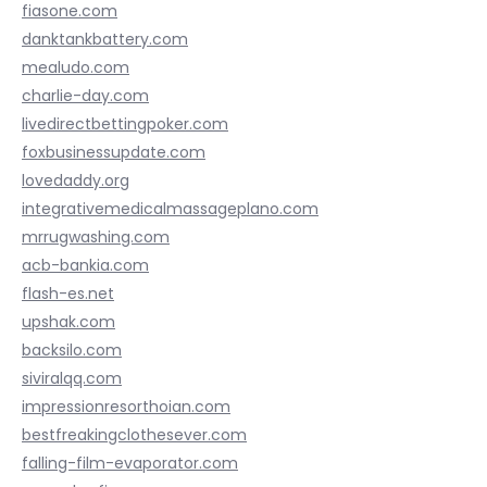
fiasone.com
danktankbattery.com
mealudo.com
charlie-day.com
livedirectbettingpoker.com
foxbusinessupdate.com
lovedaddy.org
integrativemedicalmassageplano.com
mrrugwashing.com
acb-bankia.com
flash-es.net
upshak.com
backsilo.com
siviralqq.com
impressionresorthoian.com
bestfreakingclothesever.com
falling-film-evaporator.com