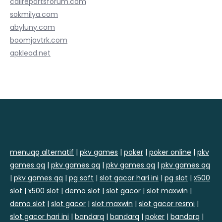
callreportsforum.com
sokmilya.com
abyluny.com
boomjavtrk.com
apklead.net
menuqq alternatif
|
pkv games
|
poker
|
poker online
|
pkv
games qq
|
pkv games qq
|
pkv games qq
|
pkv games qq
|
pkv games qq
|
pg soft
|
slot gacor hari ini
|
pg slot
|
x500
slot
|
x500 slot
|
demo slot
|
slot gacor
|
slot maxwin
|
demo slot
|
slot gacor
|
slot maxwin
|
slot gacor resmi
|
slot gacor hari ini
|
bandarq
|
bandarq
|
poker
|
bandarq
|