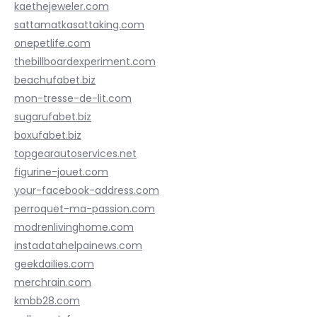
kaethejeweler.com
sattamatkasattaking.com
onepetlife.com
thebillboardexperiment.com
beachufabet.biz
mon-tresse-de-lit.com
sugarufabet.biz
boxufabet.biz
topgearautoservices.net
figurine-jouet.com
your-facebook-address.com
perroquet-ma-passion.com
modrenlivinghome.com
instadatahelpainews.com
geekdailies.com
merchrain.com
kmbb28.com