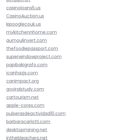
casinoloans5.us
CasinoAuction.us
kipooglecouk.us
mykitchennhome.com
aumoulinvert.com
thefoodiepassport.com
superwindowproject.com
papibakigrafo.com
icanhazjs.com
canimpact.org
goviralstudy.com
cartourism.net
apple-cores.com
pulserasdeactividad10.com
barbaracarlotti.com
desktopmining.net
inthebleachers.net