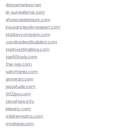
dosyamerkezi.net
le-surrealisme.com
showcasebeauty.com
insurancepolicyexpert.com
statkeycompany.com
carolinadeckbuilders.com
topinvestingblog.com
top50tools.com
the-rep.com
saltyfranks.com
annerani.com
jazzatude.com
0022pa.com
zeroshare.info
bilesinc.com
milaretreatnz.com
modaagi.com