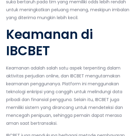
suka bertaruh pada tim yang memiliki odds lebih rendah
untuk meningkatkan peluang menang, meskipun imbalan
yang diterima mungkin lebih kecil.
Keamanan di
IBCBET
Keamanan adalah salah satu aspek terpenting dalam
aktivitas perjudian online, dan IBCBET mengutamakan
keamanan penggunanya. Platform ini menggunakan
teknologi enkripsi yang canggih untuk melindungi data
pribadi dan finansial pengguna. Selain itu, IBCBET juga
memiliki sistem yang dirancang untuk mendeteksi dan
mencegah penipuan, sehingga pemain dapat merasa
aman saat bertransaksi.
IBCBET juga mendukung berbagai metode pembayaran