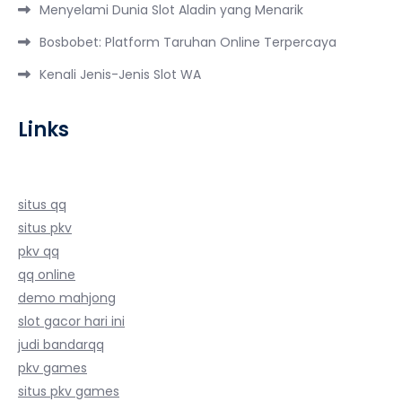
Menyelami Dunia Slot Aladin yang Menarik
Bosbobet: Platform Taruhan Online Terpercaya
Kenali Jenis-Jenis Slot WA
Links
situs qq
situs pkv
pkv qq
qq online
demo mahjong
slot gacor hari ini
judi bandarqq
pkv games
situs pkv games