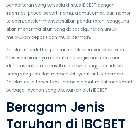
pendaftaran yang tersedia di situs IBCBET dengan
informasi pribadi seperti nama, alamat email, dan nomor
telepon. Setelah menyelesaikan pendaftaran, pengguna
akan menerima akun yang dapat digunakan untuk
melakukan deposit dan mulai bermain.
Setelah mendaftar, penting untuk memverifikasi akun.
Proses ini biasanya melibatkan pengiriman dokumen
identitas untuk memastikan bahwa pengguna adalah
orang yang sah dan memenuhi syarat untuk bermain.
Setelah akun terverifikasi, pemain dapat mulai menikmati
berbagai layanan yang ditawarkan oleh IBCBET.
Beragam Jenis
Taruhan di IBCBET