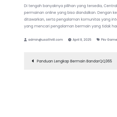
Di tengah banyaknya pilihan yang tersedia, Centr
permainan online yang bisa diandalkan. Dengan 
ditawarkan, serta pengalaman komunitas yang int
yang mencari pengalaman bermain yang tidak han
April 8, 2025
Pkv Gam
Post
Panduan Lengkap Bermain BandarQQ365
navigation