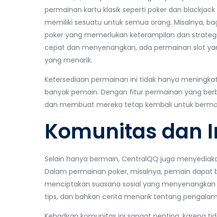
permainan kartu klasik seperti poker dan blackja
memiliki sesuatu untuk semua orang. Misalnya, 
poker yang memerlukan keterampilan dan strategi. 
cepat dan menyenangkan, ada permainan slot y
yang menarik.
Ketersediaan permainan ini tidak hanya meningka
banyak pemain. Dengan fitur permainan yang b
dan membuat mereka tetap kembali untuk berma
Komunitas dan I
Selain hanya bermain, CentralQQ juga menyediakan
Dalam permainan poker, misalnya, pemain dapat ber
menciptakan suasana sosial yang menyenangkan 
tips, dan bahkan cerita menarik tentang pengala
Kehadiran komunitas ini sangat penting, karena t