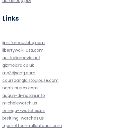
dominoqq pkv
Links
jimsfamousbbq.com
libertywalk-usa.com
australiamovie.net
gizmobird.co.uk
mp3djsong.com
coursdanglaistoulouse.com
neptunuslex.com
auguri-di-natale.info
michelewatch.us
omega--watches.us
breitling-watches.us
tgarnettcentrallautoads.com