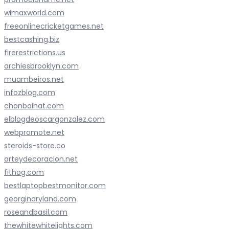
wimaxworld.com
freeonlinecricketgames.net
bestcashing.biz
firerestrictions.us
archiesbrooklyn.com
muambeiros.net
infozblog.com
chonbaihat.com
elblogdeoscargonzalez.com
webpromote.net
steroids-store.co
arteydecoracion.net
fithog.com
bestlaptopbestmonitor.com
georginaryland.com
roseandbasil.com
thewhitewhitelights.com