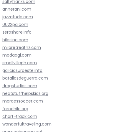
saltyfranks.com
annerani.com
jazzatude.com
0022pa.com
zeroshare.info
bilesinc.com
milaretreatnz.com
modaagi.com
smallvilleph.com
galiciasuroeste.info
batallasdeguerra.com
dregstudios.com
neatstuffhelpskids.org
moraessoccer.com
forochile.org
chart-track.com
wonderfultraveling.com
promocioname.net