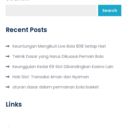
Search
Recent Posts
Keuntungan Mengikuti Live Bola 808 Setiap Hari
Teknik Dasar yang Harus Dikuasai Pemain Bola
Keunggulan Kedai 69 Slot Dibandingkan Kasino Lain
Hoki Slot: Transaksi Aman dan Nyaman
aturan dasar dalam permainan bola basket
Links