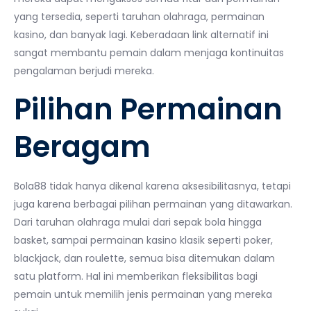
yang tersedia, seperti taruhan olahraga, permainan
kasino, dan banyak lagi. Keberadaan link alternatif ini
sangat membantu pemain dalam menjaga kontinuitas
pengalaman berjudi mereka.
Pilihan Permainan
Beragam
Bola88 tidak hanya dikenal karena aksesibilitasnya, tetapi
juga karena berbagai pilihan permainan yang ditawarkan.
Dari taruhan olahraga mulai dari sepak bola hingga
basket, sampai permainan kasino klasik seperti poker,
blackjack, dan roulette, semua bisa ditemukan dalam
satu platform. Hal ini memberikan fleksibilitas bagi
pemain untuk memilih jenis permainan yang mereka