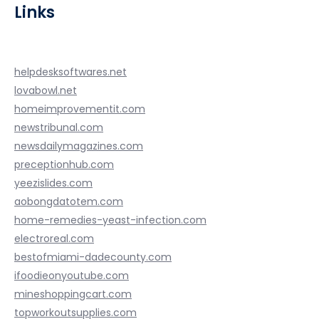
Links
helpdesksoftwares.net
lovabowl.net
homeimprovementit.com
newstribunal.com
newsdailymagazines.com
preceptionhub.com
yeezislides.com
aobongdatotem.com
home-remedies-yeast-infection.com
electroreal.com
bestofmiami-dadecounty.com
ifoodieonyoutube.com
mineshoppingcart.com
topworkoutsupplies.com