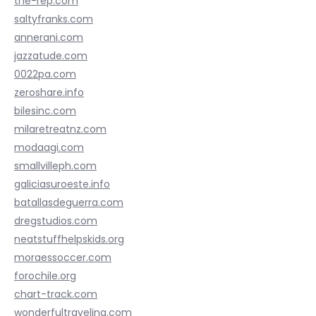
the-rep.com
saltyfranks.com
annerani.com
jazzatude.com
0022pa.com
zeroshare.info
bilesinc.com
milaretreatnz.com
modaagi.com
smallvilleph.com
galiciasuroeste.info
batallasdeguerra.com
dregstudios.com
neatstuffhelpskids.org
moraessoccer.com
forochile.org
chart-track.com
wonderfultraveling.com