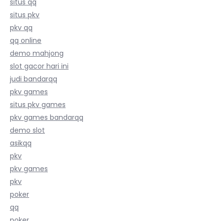
situs qq
situs pkv
pkv qq
qq online
demo mahjong
slot gacor hari ini
judi bandarqq
pkv games
situs pkv games
pkv games bandarqq
demo slot
asikqq
pkv
pkv games
pkv
poker
qq
poker