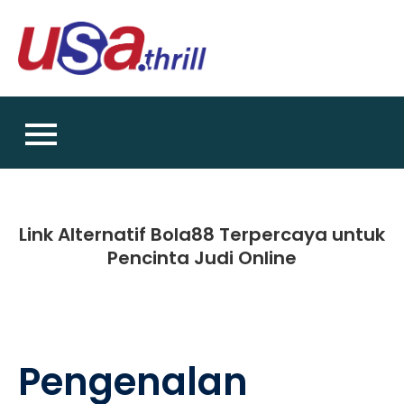
Skip
to
Situs Slot Online
content
Gunakan E-Wallet DANA
dengan Fitur Slot
untuk transaksi mudah dan
Gacor dan E-
mainkan slot gacor di situs
slot online terpercaya.
Wallet DANA
Link Alternatif Bola88 Terpercaya untuk
Pencinta Judi Online
Pengenalan