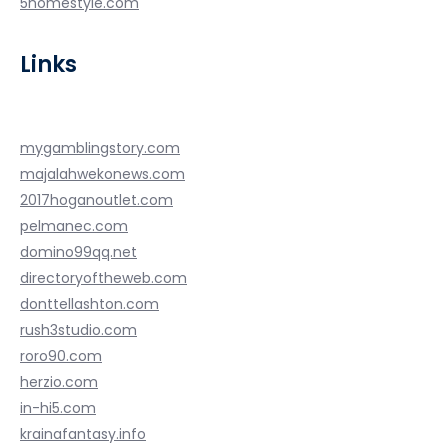
5homestyle.com
Links
mygamblingstory.com
majalahwekonews.com
2017hoganoutlet.com
pelmanec.com
domino99qq.net
directoryoftheweb.com
donttellashton.com
rush3studio.com
roro90.com
herzio.com
in-hi5.com
krainafantasy.info