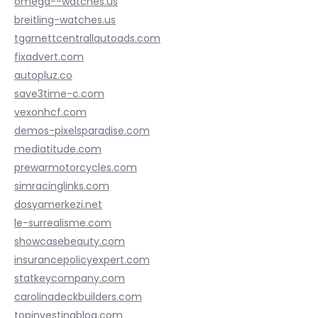
omega--watches.us
breitling-watches.us
tgarnettcentrallautoads.com
fixadvert.com
autopluz.co
save3time-c.com
vexonhcf.com
demos-pixelsparadise.com
mediatitude.com
prewarmotorcycles.com
simracinglinks.com
dosyamerkezi.net
le-surrealisme.com
showcasebeauty.com
insurancepolicyexpert.com
statkeycompany.com
carolinadeckbuilders.com
topinvestingblog.com