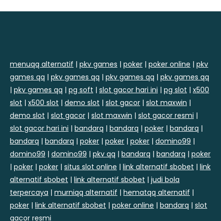
menuqq alternatif
|
pkv games
|
poker
|
poker online
|
pkv
games qq
|
pkv games qq
|
pkv games qq
|
pkv games qq
|
pkv games qq
|
pg soft
|
slot gacor hari ini
|
pg slot
|
x500
slot
|
x500 slot
|
demo slot
|
slot gacor
|
slot maxwin
|
demo slot
|
slot gacor
|
slot maxwin
|
slot gacor resmi
|
slot gacor hari ini
|
bandarq
|
bandarq
|
poker
|
bandarq
|
bandarq
|
bandarq
|
poker
|
poker
|
poker
|
domino99
|
domino99
|
domino99
|
pkv qq
|
bandarq
|
bandarq
|
poker
|
poker
|
poker
|
situs slot online
|
link alternatif sbobet
|
link
alternatif sbobet
|
link alternatif sbobet
|
judi bola
terpercaya
|
murniqq alternatif
|
hematqq alternatif
|
poker
|
link alternatif sbobet
|
poker online
|
bandarq
|
slot
gacor resmi