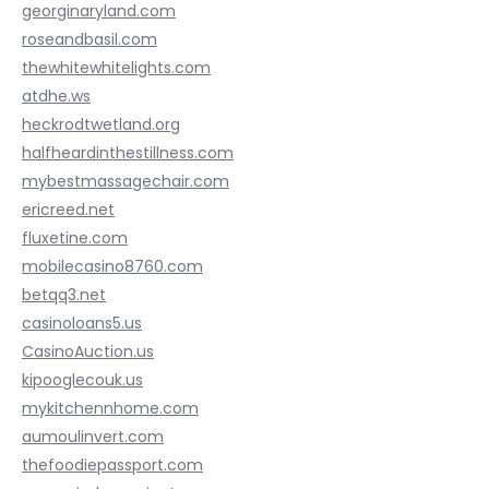
georginaryland.com
roseandbasil.com
thewhitewhitelights.com
atdhe.ws
heckrodtwetland.org
halfheardinthestillness.com
mybestmassagechair.com
ericreed.net
fluxetine.com
mobilecasino8760.com
betqq3.net
casinoloans5.us
CasinoAuction.us
kipooglecouk.us
mykitchennhome.com
aumoulinvert.com
thefoodiepassport.com