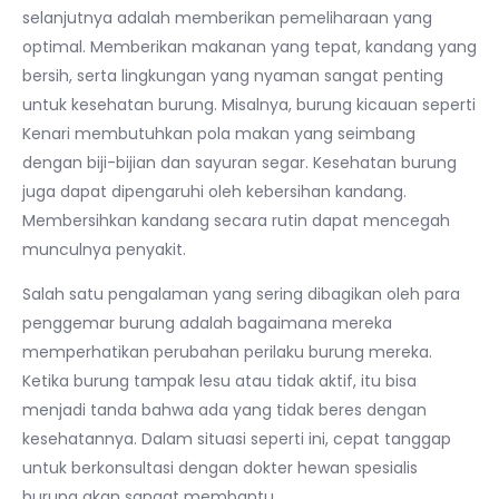
selanjutnya adalah memberikan pemeliharaan yang
optimal. Memberikan makanan yang tepat, kandang yang
bersih, serta lingkungan yang nyaman sangat penting
untuk kesehatan burung. Misalnya, burung kicauan seperti
Kenari membutuhkan pola makan yang seimbang
dengan biji-bijian dan sayuran segar. Kesehatan burung
juga dapat dipengaruhi oleh kebersihan kandang.
Membersihkan kandang secara rutin dapat mencegah
munculnya penyakit.
Salah satu pengalaman yang sering dibagikan oleh para
penggemar burung adalah bagaimana mereka
memperhatikan perubahan perilaku burung mereka.
Ketika burung tampak lesu atau tidak aktif, itu bisa
menjadi tanda bahwa ada yang tidak beres dengan
kesehatannya. Dalam situasi seperti ini, cepat tanggap
untuk berkonsultasi dengan dokter hewan spesialis
burung akan sangat membantu.