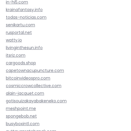
in-hi5.com
krainafantasy.info
todas-noticias.com
senikartu.com
rusportal.net
watty.io
livinginthesun.info
itsriz.com
cargoods.shop
capetownacupuncture.com
bitcoinvideospro.com
cosmiccrowcollective.com
alain-jacquet.com
gotisouizakayabakeneko.com
meshpoint.me
spongebob.net
busyboxintl.com