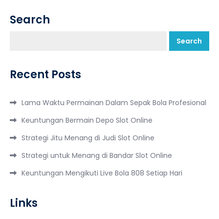
Search
Search
Recent Posts
Lama Waktu Permainan Dalam Sepak Bola Profesional
Keuntungan Bermain Depo Slot Online
Strategi Jitu Menang di Judi Slot Online
Strategi untuk Menang di Bandar Slot Online
Keuntungan Mengikuti Live Bola 808 Setiap Hari
Links