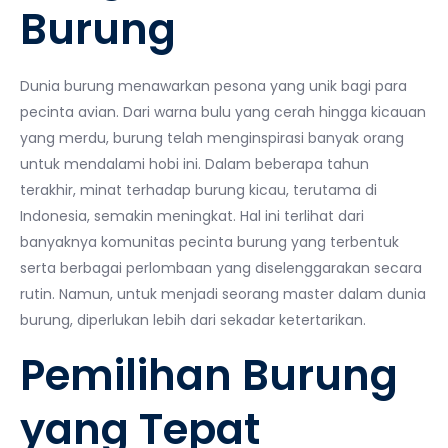
Burung
Dunia burung menawarkan pesona yang unik bagi para
pecinta avian. Dari warna bulu yang cerah hingga kicauan
yang merdu, burung telah menginspirasi banyak orang
untuk mendalami hobi ini. Dalam beberapa tahun
terakhir, minat terhadap burung kicau, terutama di
Indonesia, semakin meningkat. Hal ini terlihat dari
banyaknya komunitas pecinta burung yang terbentuk
serta berbagai perlombaan yang diselenggarakan secara
rutin. Namun, untuk menjadi seorang master dalam dunia
burung, diperlukan lebih dari sekadar ketertarikan.
Pemilihan Burung
yang Tepat