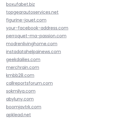
boxufabet.biz
topgearautoservices.net
figurine-jouet.com
your-facebook-address.com
perroquet-ma-passion.com
modrenlivinghome.com
instadatahelpainews.com
geekdailies.com
merchrain.com
kmbb28.com
callreportsforum.com
sokmilya.com
abyluny.com
boomjavtrk.com
apklead.net