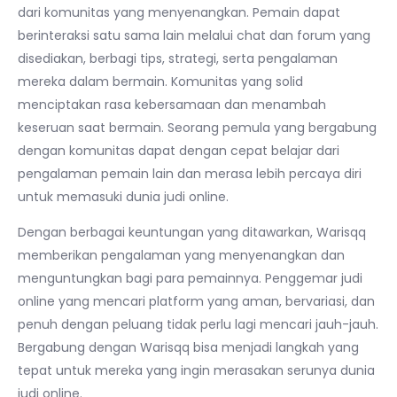
dari komunitas yang menyenangkan. Pemain dapat
berinteraksi satu sama lain melalui chat dan forum yang
disediakan, berbagi tips, strategi, serta pengalaman
mereka dalam bermain. Komunitas yang solid
menciptakan rasa kebersamaan dan menambah
keseruan saat bermain. Seorang pemula yang bergabung
dengan komunitas dapat dengan cepat belajar dari
pengalaman pemain lain dan merasa lebih percaya diri
untuk memasuki dunia judi online.
Dengan berbagai keuntungan yang ditawarkan, Warisqq
memberikan pengalaman yang menyenangkan dan
menguntungkan bagi para pemainnya. Penggemar judi
online yang mencari platform yang aman, bervariasi, dan
penuh dengan peluang tidak perlu lagi mencari jauh-jauh.
Bergabung dengan Warisqq bisa menjadi langkah yang
tepat untuk mereka yang ingin merasakan serunya dunia
judi online.