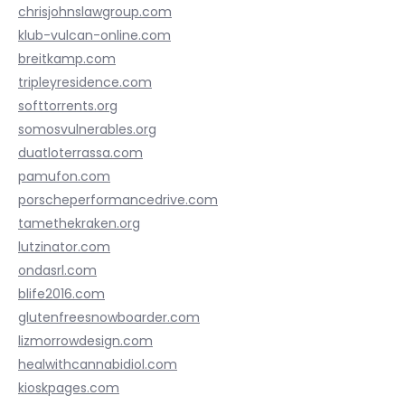
chrisjohnslawgroup.com
klub-vulcan-online.com
breitkamp.com
tripleyresidence.com
softtorrents.org
somosvulnerables.org
duatloterrassa.com
pamufon.com
porscheperformancedrive.com
tamethekraken.org
lutzinator.com
ondasrl.com
blife2016.com
glutenfreesnowboarder.com
lizmorrowdesign.com
healwithcannabidiol.com
kioskpages.com