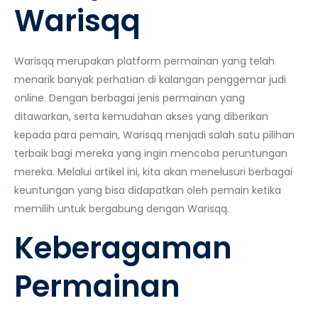
Warisqq
Warisqq merupakan platform permainan yang telah
menarik banyak perhatian di kalangan penggemar judi
online. Dengan berbagai jenis permainan yang
ditawarkan, serta kemudahan akses yang diberikan
kepada para pemain, Warisqq menjadi salah satu pilihan
terbaik bagi mereka yang ingin mencoba peruntungan
mereka. Melalui artikel ini, kita akan menelusuri berbagai
keuntungan yang bisa didapatkan oleh pemain ketika
memilih untuk bergabung dengan Warisqq.
Keberagaman
Permainan