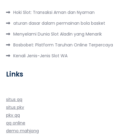
Hoki Slot: Transaksi Aman dan Nyaman
aturan dasar dalam permainan bola basket
Menyelami Dunia Slot Aladin yang Menarik
Bosbobet: Platform Taruhan Online Terpercaya
Kenali Jenis-Jenis Slot WA
Links
situs qq
situs pkv
pkv qq
qq online
demo mahjong