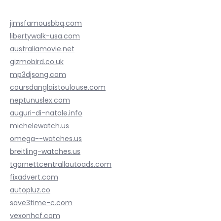
jimsfamousbbq.com
libertywalk-usa.com
australiamovie.net
gizmobird.co.uk
mp3djsong.com
coursdanglaistoulouse.com
neptunuslex.com
auguri-di-natale.info
michelewatch.us
omega--watches.us
breitling-watches.us
tgarnettcentrallautoads.com
fixadvert.com
autopluz.co
save3time-c.com
vexonhcf.com