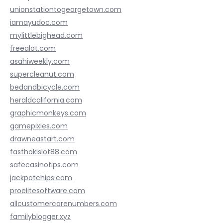
unionstationtogeorgetown.com
iamayudoc.com
mylittlebighead.com
freealot.com
asahiweekly.com
supercleanut.com
bedandbicycle.com
heraldcalifornia.com
graphicmonkeys.com
gamepixies.com
drawneastart.com
fasthokislot88.com
safecasinotips.com
jackpotchips.com
proelitesoftware.com
allcustomercarenumbers.com
familyblogger.xyz