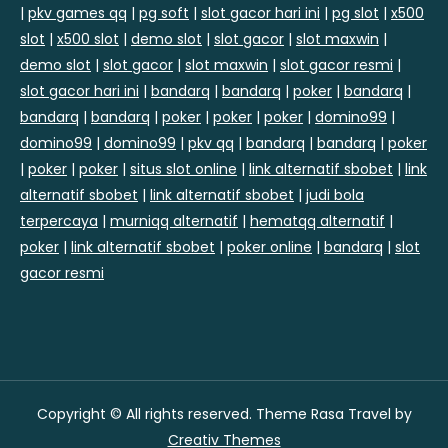
|
pkv games qq
|
pg soft
|
slot gacor hari ini
|
pg slot
|
x500
slot
|
x500 slot
|
demo slot
|
slot gacor
|
slot maxwin
|
demo slot
|
slot gacor
|
slot maxwin
|
slot gacor resmi
|
slot gacor hari ini
|
bandarq
|
bandarq
|
poker
|
bandarq
|
bandarq
|
bandarq
|
poker
|
poker
|
poker
|
domino99
|
domino99
|
domino99
|
pkv qq
|
bandarq
|
bandarq
|
poker
|
poker
|
poker
|
situs slot online
|
link alternatif sbobet
|
link
alternatif sbobet
|
link alternatif sbobet
|
judi bola
terpercaya
|
murniqq alternatif
|
hematqq alternatif
|
poker
|
link alternatif sbobet
|
poker online
|
bandarq
|
slot
gacor resmi
Copyright © All rights reserved. Theme Rasa Travel by
Creativ Themes