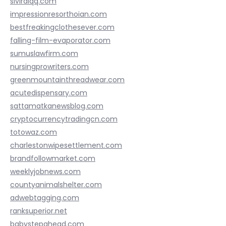
siviralqq.com
impressionresorthoian.com
bestfreakingclothesever.com
falling-film-evaporator.com
sumuslawfirm.com
nursingprowriters.com
greenmountainthreadwear.com
acutedispensary.com
sattamatkanewsblog.com
cryptocurrencytradingcn.com
totowaz.com
charlestonwipesettlement.com
brandfollowmarket.com
weeklyjobnews.com
countyanimalshelter.com
adwebtagging.com
ranksuperior.net
babystepahead.com