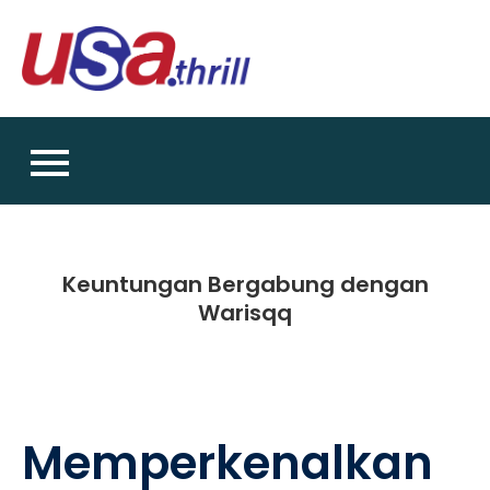
Skip
to
Situs Slot Online
content
Gunakan E-Wallet DANA
dengan Fitur Slot
untuk transaksi mudah dan
Gacor dan E-
mainkan slot gacor di situs
slot online terpercaya.
Wallet DANA
Keuntungan Bergabung dengan
Warisqq
Memperkenalkan