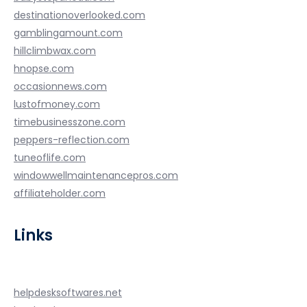
destinationoverlooked.com
gamblingamount.com
hillclimbwax.com
hnopse.com
occasionnews.com
lustofmoney.com
timebusinesszone.com
peppers-reflection.com
tuneoflife.com
windowwellmaintenancepros.com
affiliateholder.com
Links
helpdesksoftwares.net