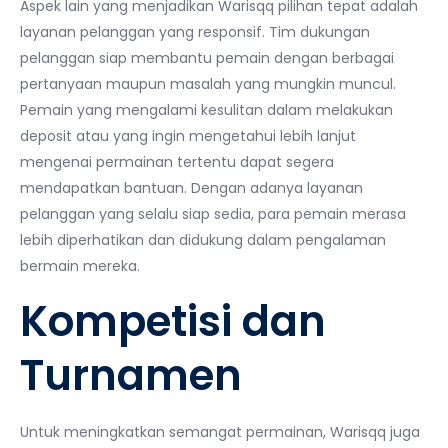
Aspek lain yang menjadikan Warisqq pilihan tepat adalah
layanan pelanggan yang responsif. Tim dukungan
pelanggan siap membantu pemain dengan berbagai
pertanyaan maupun masalah yang mungkin muncul.
Pemain yang mengalami kesulitan dalam melakukan
deposit atau yang ingin mengetahui lebih lanjut
mengenai permainan tertentu dapat segera
mendapatkan bantuan. Dengan adanya layanan
pelanggan yang selalu siap sedia, para pemain merasa
lebih diperhatikan dan didukung dalam pengalaman
bermain mereka.
Kompetisi dan
Turnamen
Untuk meningkatkan semangat permainan, Warisqq juga