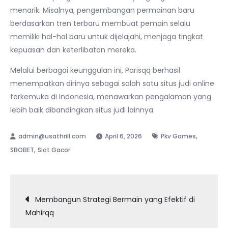
menarik. Misalnya, pengembangan permainan baru
berdasarkan tren terbaru membuat pemain selalu
memiliki hal-hal baru untuk dijelajahi, menjaga tingkat
kepuasan dan keterlibatan mereka.
Melalui berbagai keunggulan ini, Parisqq berhasil
menempatkan dirinya sebagai salah satu situs judi online
terkemuka di Indonesia, menawarkan pengalaman yang
lebih baik dibandingkan situs judi lainnya.
,
April 6, 2026
Pkv Games
,
SBOBET
Slot Gacor
Post
Membangun Strategi Bermain yang Efektif di
Mahirqq
navigation