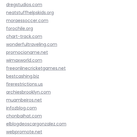
dregstudios.com
neatstuffhelpskids.org
moraessoccer.com
forochile.org
chart-track.com
wonderfultraveling.com
promocioname.net
wimaxworld.com
freeonlinecricketgames.net
bestcashing.biz
firerestrictions.us
archiesbrooklyn.com
muambeiros.net
infozblog.com
chonbaihat.com
elblogdeoscargonzalez.com
webpromote.net