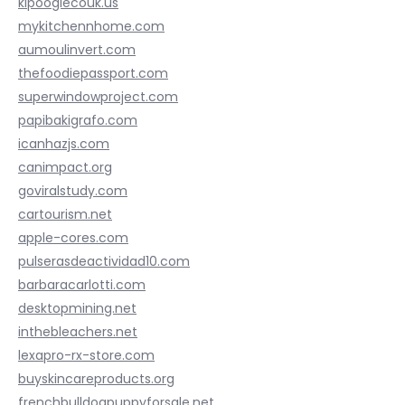
kipooglecouk.us
mykitchennhome.com
aumoulinvert.com
thefoodiepassport.com
superwindowproject.com
papibakigrafo.com
icanhazjs.com
canimpact.org
goviralstudy.com
cartourism.net
apple-cores.com
pulserasdeactividad10.com
barbaracarlotti.com
desktopmining.net
inthebleachers.net
lexapro-rx-store.com
buyskincareproducts.org
frenchbulldogpuppyforsale.net