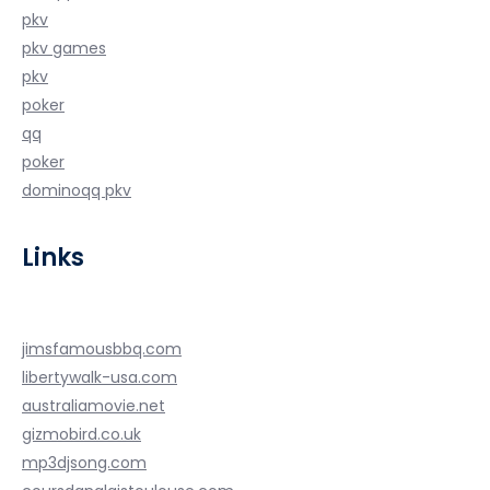
pkv
pkv games
pkv
poker
qq
poker
dominoqq pkv
Links
jimsfamousbbq.com
libertywalk-usa.com
australiamovie.net
gizmobird.co.uk
mp3djsong.com