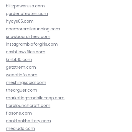
blitzpowerusa.com
gardenofeaten.com
hycys05.com
onemoremilerunning.com
snowboardsteez.com
instagrambioforgirls.com
cashflowxfiles.com
kmbb10.com
getxtrem.com
weactinfo.com
meshingsocial.com
thearguer.com
marketing-mobile-app.com
floralpunchcraft.com
fiasone.com
danktankbattery.com
mealudo.com