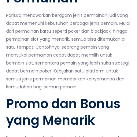
Parisqq menawarkan beragam jenis permainan judi yang
dapat memenuhi kebutuhan berbagai jenis pemain. Mulai
dari permainan kartu seperti poker dan blackjack, hingga
permainan slot yang menarik, semua bisa ditemukan di
satu tempat. Contohnya, seorang pemain yang
menyukai permainan cepat dapat memilih untuk
bermain slot, sementara pemain yang lebih suka strategi
dapat bermain poker. Kebijakan satu platform untuk
semua jenis permainan memberikan kenyamanan dan
kemudahan bagi semua pemain.
Promo dan Bonus
yang Menarik