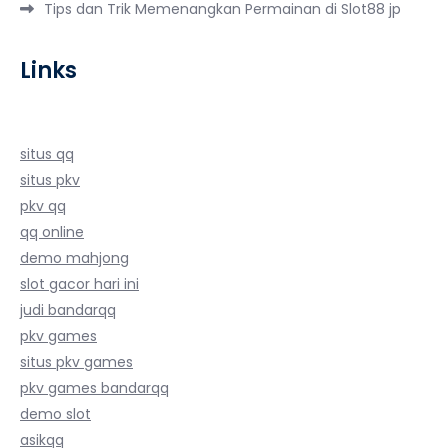
Tips dan Trik Memenangkan Permainan di Slot88 jp
Links
situs qq
situs pkv
pkv qq
qq online
demo mahjong
slot gacor hari ini
judi bandarqq
pkv games
situs pkv games
pkv games bandarqq
demo slot
asikqq