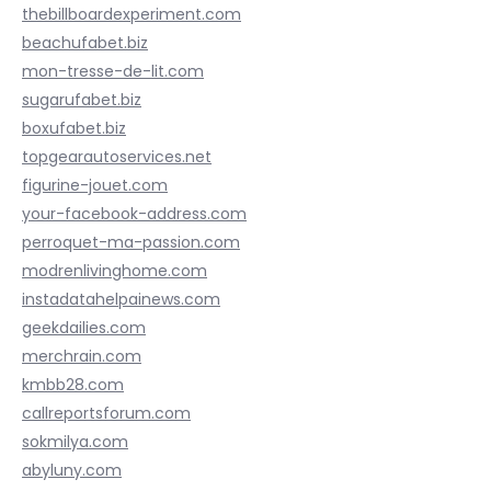
thebillboardexperiment.com
beachufabet.biz
mon-tresse-de-lit.com
sugarufabet.biz
boxufabet.biz
topgearautoservices.net
figurine-jouet.com
your-facebook-address.com
perroquet-ma-passion.com
modrenlivinghome.com
instadatahelpainews.com
geekdailies.com
merchrain.com
kmbb28.com
callreportsforum.com
sokmilya.com
abyluny.com