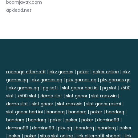
boomjavtrk.com
apklead.net
menuqq alternatif
|
pkv games
|
poker
|
poker online
|
pkv
games qq
|
pkv games qq
|
pkv games qq
|
pkv games qq
|
pkv games qq
|
pg soft
|
slot gacor hari ini
|
pg slot
|
x500
slot
|
x500 slot
|
demo slot
|
slot gacor
|
slot maxwin
|
demo slot
|
slot gacor
|
slot maxwin
|
slot gacor resmi
|
slot gacor hari ini
|
bandarq
|
bandarq
|
poker
|
bandarq
|
bandarq
|
bandarq
|
poker
|
poker
|
poker
|
domino99
|
domino99
|
domino99
|
pkv qq
|
bandarq
|
bandarq
|
poker
|
poker
|
poker
|
situs slot online
|
link alternatif sbobet
|
link