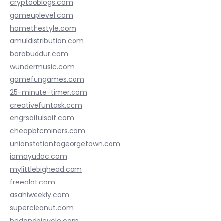
cryptooblogs.com
gameuplevel.com
homethestyle.com
amuldistribution.com
borobuddur.com
wundermusic.com
gamefungames.com
25-minute-timer.com
creativefuntask.com
engrsaifulsaif.com
cheapbtcminers.com
unionstationtogeorgetown.com
iamayudoc.com
mylittlebighead.com
freealot.com
asahiweekly.com
supercleanut.com
bedandbicycle.com