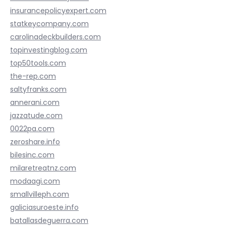
insurancepolicyexpert.com
statkeycompany.com
carolinadeckbuilders.com
topinvestingblog.com
top50tools.com
the-rep.com
saltyfranks.com
annerani.com
jazzatude.com
0022pa.com
zeroshare.info
bilesinc.com
milaretreatnz.com
modaagi.com
smallvilleph.com
galiciasuroeste.info
batallasdeguerra.com