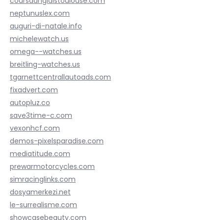
coursdanglaistoulouse.com
neptunuslex.com
auguri-di-natale.info
michelewatch.us
omega--watches.us
breitling-watches.us
tgarnettcentrallautoads.com
fixadvert.com
autopluz.co
save3time-c.com
vexonhcf.com
demos-pixelsparadise.com
mediatitude.com
prewarmotorcycles.com
simracinglinks.com
dosyamerkezi.net
le-surrealisme.com
showcasebeauty.com