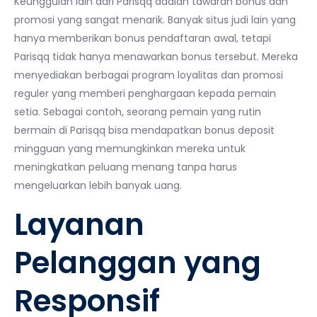
Keunggulan lain dari Parisqq adalah tawaran bonus dan
promosi yang sangat menarik. Banyak situs judi lain yang
hanya memberikan bonus pendaftaran awal, tetapi
Parisqq tidak hanya menawarkan bonus tersebut. Mereka
menyediakan berbagai program loyalitas dan promosi
reguler yang memberi penghargaan kepada pemain
setia. Sebagai contoh, seorang pemain yang rutin
bermain di Parisqq bisa mendapatkan bonus deposit
mingguan yang memungkinkan mereka untuk
meningkatkan peluang menang tanpa harus
mengeluarkan lebih banyak uang.
Layanan
Pelanggan yang
Responsif