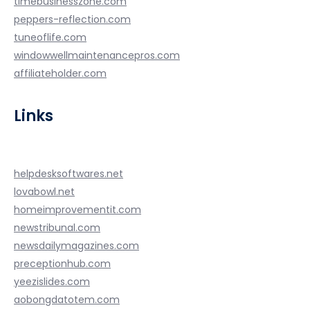
timebusinesszone.com
peppers-reflection.com
tuneoflife.com
windowwellmaintenancepros.com
affiliateholder.com
Links
helpdesksoftwares.net
lovabowl.net
homeimprovementit.com
newstribunal.com
newsdailymagazines.com
preceptionhub.com
yeezislides.com
aobongdatotem.com