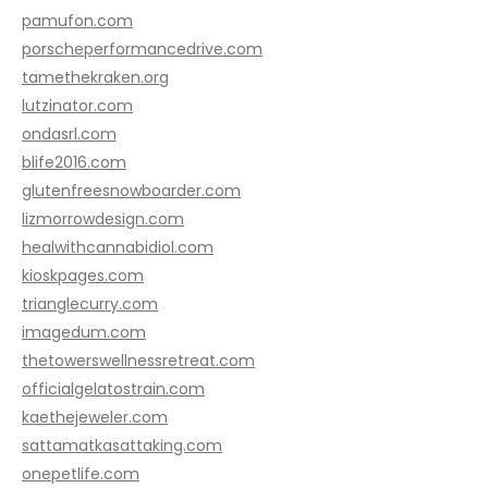
pamufon.com
porscheperformancedrive.com
tamethekraken.org
lutzinator.com
ondasrl.com
blife2016.com
glutenfreesnowboarder.com
lizmorrowdesign.com
healwithcannabidiol.com
kioskpages.com
trianglecurry.com
imagedum.com
thetowerswellnessretreat.com
officialgelatostrain.com
kaethejeweler.com
sattamatkasattaking.com
onepetlife.com