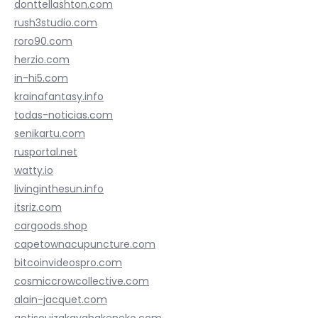
donttellashton.com
rush3studio.com
roro90.com
herzio.com
in-hi5.com
krainafantasy.info
todas-noticias.com
senikartu.com
rusportal.net
watty.io
livinginthesun.info
itsriz.com
cargoods.shop
capetownacupuncture.com
bitcoinvideospro.com
cosmiccrowcollective.com
alain-jacquet.com