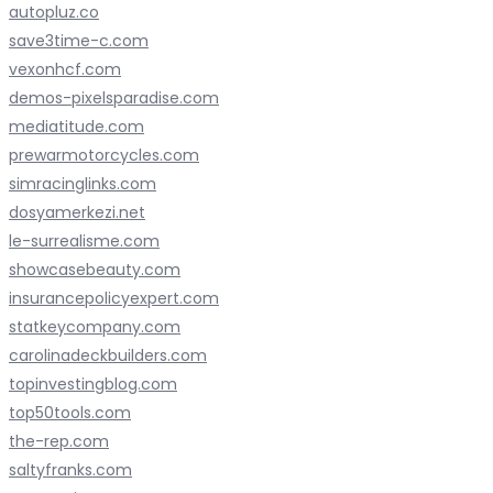
autopluz.co
save3time-c.com
vexonhcf.com
demos-pixelsparadise.com
mediatitude.com
prewarmotorcycles.com
simracinglinks.com
dosyamerkezi.net
le-surrealisme.com
showcasebeauty.com
insurancepolicyexpert.com
statkeycompany.com
carolinadeckbuilders.com
topinvestingblog.com
top50tools.com
the-rep.com
saltyfranks.com