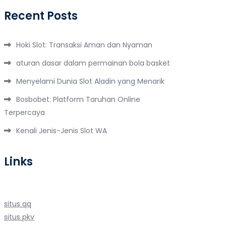
Recent Posts
Hoki Slot: Transaksi Aman dan Nyaman
aturan dasar dalam permainan bola basket
Menyelami Dunia Slot Aladin yang Menarik
Bosbobet: Platform Taruhan Online
Terpercaya
Kenali Jenis-Jenis Slot WA
Links
situs qq
situs pkv