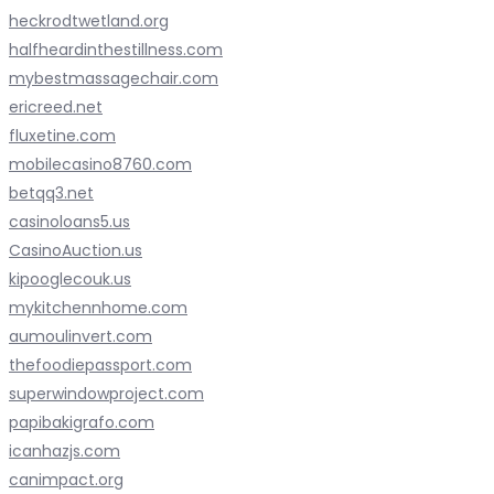
heckrodtwetland.org
halfheardinthestillness.com
mybestmassagechair.com
ericreed.net
fluxetine.com
mobilecasino8760.com
betqq3.net
casinoloans5.us
CasinoAuction.us
kipooglecouk.us
mykitchennhome.com
aumoulinvert.com
thefoodiepassport.com
superwindowproject.com
papibakigrafo.com
icanhazjs.com
canimpact.org