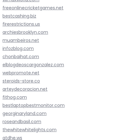
freeonlinecricketgames.net
bestcashing.biz
firerestrictions.us
archiesbrooklyn.com
muambeiros.net
infozblog.com
chonbaihat.com
elblogdeoscargonzalez.com
webpromote.net
steroids-store.co
arteydecoracion.net
fithog.com
bestlaptopbestmonitor.com
georginaryland.com
roseandbasil.com
thewhitewhitelights.com
atdhe.ws