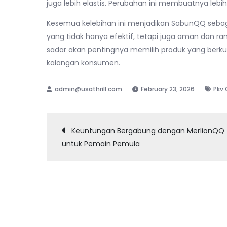
juga lebih elastis. Perubahan ini membuatnya lebi
Kesemua kelebihan ini menjadikan SabunQQ sebag
yang tidak hanya efektif, tetapi juga aman dan 
sadar akan pentingnya memilih produk yang berku
kalangan konsumen.
February 23, 2026
Pkv
Post
Keuntungan Bergabung dengan MerlionQQ
untuk Pemain Pemula
navigation