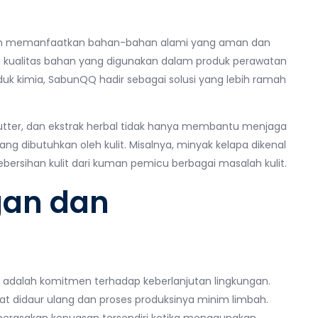
 memanfaatkan bahan-bahan alami yang aman dan
an kualitas bahan yang digunakan dalam produk perawatan
uk kimia, SabunQQ hadir sebagai solusi yang lebih ramah
utter, dan ekstrak herbal tidak hanya membantu menjaga
ang dibutuhkan oleh kulit. Misalnya, minyak kelapa dikenal
ersihan kulit dari kuman pemicu berbagai masalah kulit.
gan dan
 adalah komitmen terhadap keberlanjutan lingkungan.
 didaur ulang dan proses produksinya minim limbah.