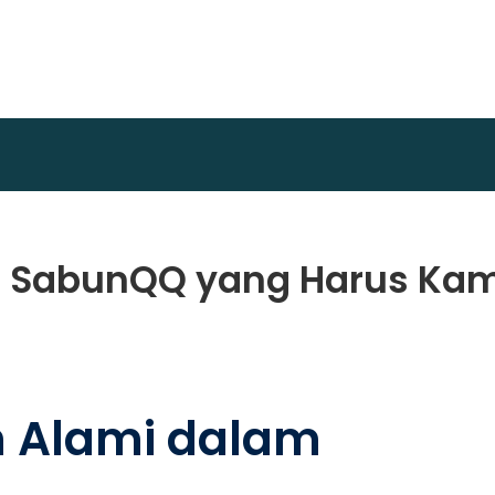
t Online dengan Fitur Slot Gacor 
ANA untuk transaksi mudah dan mainkan slot gacor di situs slot
n SabunQQ yang Harus Kam
n Alami dalam