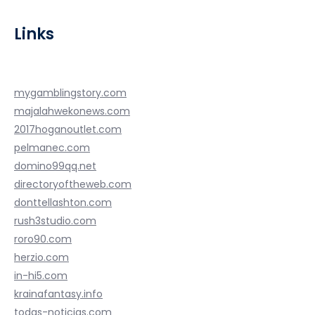
Links
mygamblingstory.com
majalahwekonews.com
2017hoganoutlet.com
pelmanec.com
domino99qq.net
directoryoftheweb.com
donttellashton.com
rush3studio.com
roro90.com
herzio.com
in-hi5.com
krainafantasy.info
todas-noticias.com