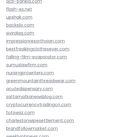
acb-bankia.com
flash-es.net
upshak.com
backsilo.com
siviralqq.com
impressionresorthoian.com
bestfreakingclothesever.com
falling-film-evaporator.com
sumuslawfirm.com
nursingprowriters.com
greenmountainthreadwear.com
acutedispensary.com
sattamatkanewsblog.com
cryptocurrencytradingcn.com
totowaz.com
charlestonwipesettlement.com
brandfollowmarket.com
weeklyjobnews.com