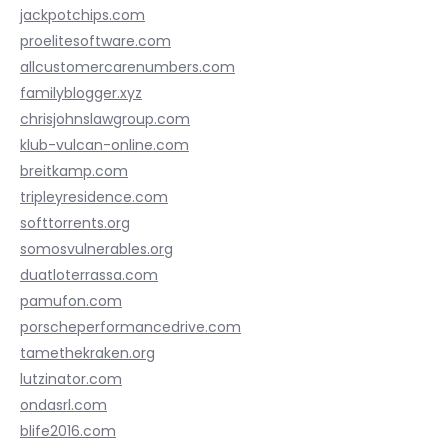
jackpotchips.com
proelitesoftware.com
allcustomercarenumbers.com
familyblogger.xyz
chrisjohnslawgroup.com
klub-vulcan-online.com
breitkamp.com
tripleyresidence.com
softtorrents.org
somosvulnerables.org
duatloterrassa.com
pamufon.com
porscheperformancedrive.com
tamethekraken.org
lutzinator.com
ondasrl.com
blife2016.com