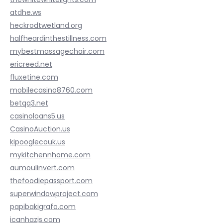
atdhe.ws
heckrodtwetland.org
halfheardinthestillness.com
mybestmassagechair.com
ericreed.net
fluxetine.com
mobilecasino8760.com
betqq3.net
casinoloans5.us
CasinoAuction.us
kipooglecouk.us
mykitchennhome.com
aumoulinvert.com
thefoodiepassport.com
superwindowproject.com
papibakigrafo.com
icanhazjs.com