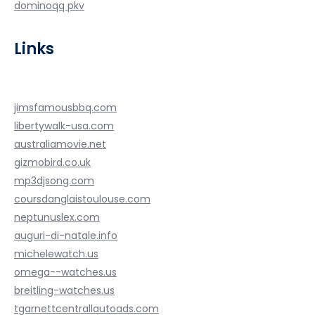
dominoqq pkv
Links
jimsfamousbbq.com
libertywalk-usa.com
australiamovie.net
gizmobird.co.uk
mp3djsong.com
coursdanglaistoulouse.com
neptunuslex.com
auguri-di-natale.info
michelewatch.us
omega--watches.us
breitling-watches.us
tgarnettcentrallautoads.com