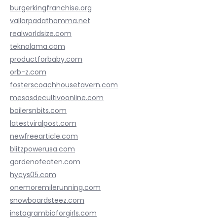
burgerkingfranchise.org
vallarpadathamma.net
realworldsize.com
teknolama.com
productforbaby.com
orb-z.com
fosterscoachhousetavern.com
mesasdecultivoonline.com
boilersnbits.com
latestviralpost.com
newfreearticle.com
blitzpowerusa.com
gardenofeaten.com
hycys05.com
onemoremilerunning.com
snowboardsteez.com
instagrambioforgirls.com