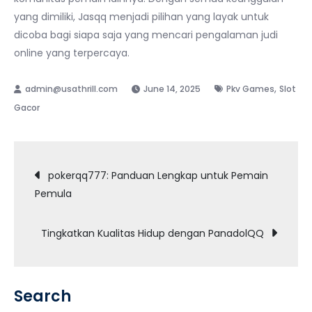
yang dimiliki, Jasqq menjadi pilihan yang layak untuk
dicoba bagi siapa saja yang mencari pengalaman judi
online yang terpercaya.
,
June 14, 2025
Pkv Games
Slot
Gacor
Post
pokerqq777: Panduan Lengkap untuk Pemain
Pemula
navigation
Tingkatkan Kualitas Hidup dengan PanadolQQ
Search