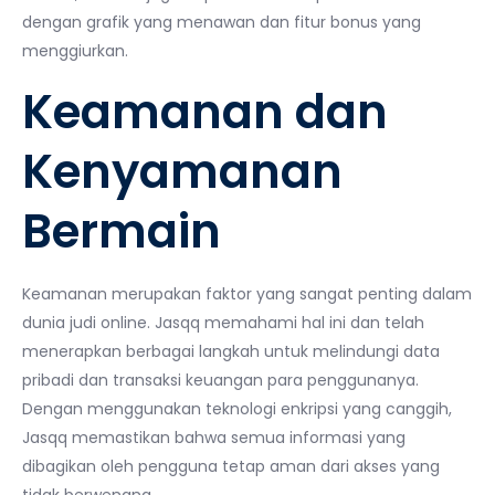
dengan grafik yang menawan dan fitur bonus yang
menggiurkan.
Keamanan dan
Kenyamanan
Bermain
Keamanan merupakan faktor yang sangat penting dalam
dunia judi online. Jasqq memahami hal ini dan telah
menerapkan berbagai langkah untuk melindungi data
pribadi dan transaksi keuangan para penggunanya.
Dengan menggunakan teknologi enkripsi yang canggih,
Jasqq memastikan bahwa semua informasi yang
dibagikan oleh pengguna tetap aman dari akses yang