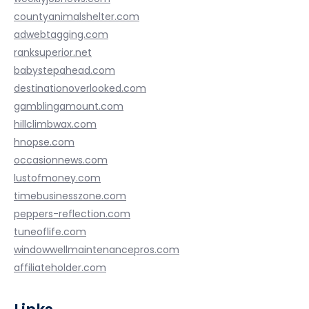
countyanimalshelter.com
adwebtagging.com
ranksuperior.net
babystepahead.com
destinationoverlooked.com
gamblingamount.com
hillclimbwax.com
hnopse.com
occasionnews.com
lustofmoney.com
timebusinesszone.com
peppers-reflection.com
tuneoflife.com
windowwellmaintenancepros.com
affiliateholder.com