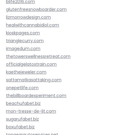
blife2016.com
glutenfreesnowboarder.com
lizmorrowdesign.com
healwithcannabidiol.com
kioskpages.com
trianglecurry.com
imagedum.com
thetowerswellnessretreat.com
officialgelatostrain.com
kaethejeweler.com
sattamatkasattaking.com
onepetlife.com
thebillboardexperiment.com
beachufabet.biz
mon-tresse-de-lit.com
sugarufabet.biz
boxufabet.biz
topgearautoservices.net