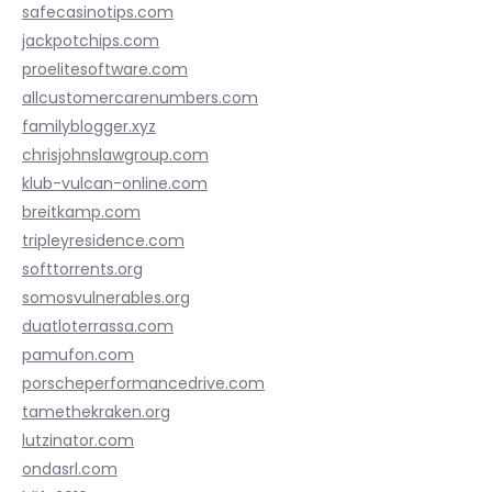
safecasinotips.com
jackpotchips.com
proelitesoftware.com
allcustomercarenumbers.com
familyblogger.xyz
chrisjohnslawgroup.com
klub-vulcan-online.com
breitkamp.com
tripleyresidence.com
softtorrents.org
somosvulnerables.org
duatloterrassa.com
pamufon.com
porscheperformancedrive.com
tamethekraken.org
lutzinator.com
ondasrl.com