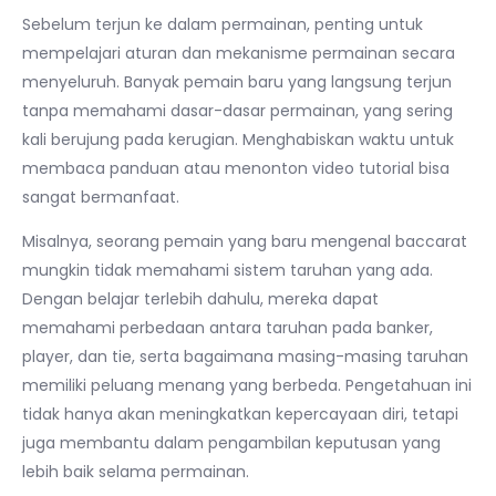
Sebelum terjun ke dalam permainan, penting untuk
mempelajari aturan dan mekanisme permainan secara
menyeluruh. Banyak pemain baru yang langsung terjun
tanpa memahami dasar-dasar permainan, yang sering
kali berujung pada kerugian. Menghabiskan waktu untuk
membaca panduan atau menonton video tutorial bisa
sangat bermanfaat.
Misalnya, seorang pemain yang baru mengenal baccarat
mungkin tidak memahami sistem taruhan yang ada.
Dengan belajar terlebih dahulu, mereka dapat
memahami perbedaan antara taruhan pada banker,
player, dan tie, serta bagaimana masing-masing taruhan
memiliki peluang menang yang berbeda. Pengetahuan ini
tidak hanya akan meningkatkan kepercayaan diri, tetapi
juga membantu dalam pengambilan keputusan yang
lebih baik selama permainan.