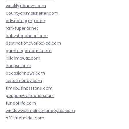
weeklyjobnews.com
countyanimalshelter.com
adwebtagging.com
ranksuperior.net
babystepahead.com
destinationoverlooked.com
gamblingamount.com
hillclimbwax.com
hnopse.com
occasionnews.com
lustofmoney.com
timebusinesszone.com
peppers-reflection.com
tuneoflife.com
windowwellmaintenancepros.com
affiliateholder.com