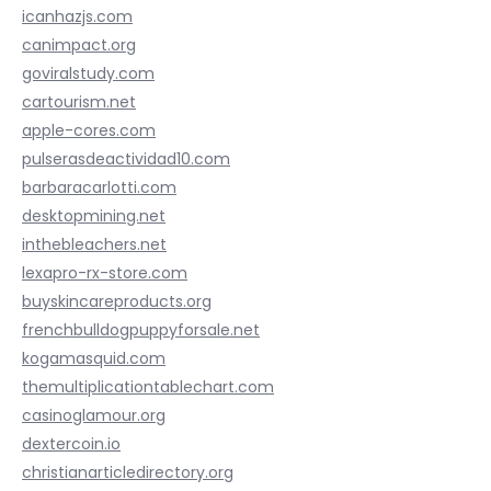
icanhazjs.com
canimpact.org
goviralstudy.com
cartourism.net
apple-cores.com
pulserasdeactividad10.com
barbaracarlotti.com
desktopmining.net
inthebleachers.net
lexapro-rx-store.com
buyskincareproducts.org
frenchbulldogpuppyforsale.net
kogamasquid.com
themultiplicationtablechart.com
casinoglamour.org
dextercoin.io
christianarticledirectory.org