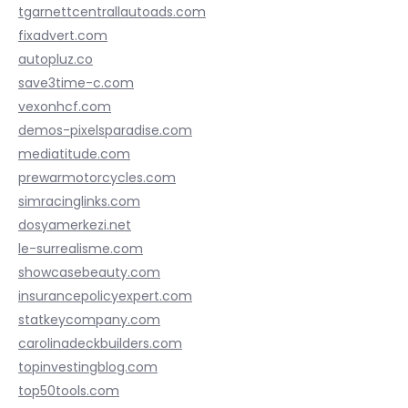
tgarnettcentrallautoads.com
fixadvert.com
autopluz.co
save3time-c.com
vexonhcf.com
demos-pixelsparadise.com
mediatitude.com
prewarmotorcycles.com
simracinglinks.com
dosyamerkezi.net
le-surrealisme.com
showcasebeauty.com
insurancepolicyexpert.com
statkeycompany.com
carolinadeckbuilders.com
topinvestingblog.com
top50tools.com