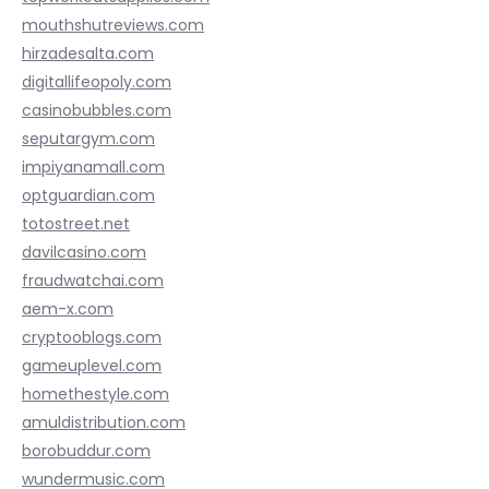
mouthshutreviews.com
hirzadesalta.com
digitallifeopoly.com
casinobubbles.com
seputargym.com
impiyanamall.com
optguardian.com
totostreet.net
davilcasino.com
fraudwatchai.com
aem-x.com
cryptooblogs.com
gameuplevel.com
homethestyle.com
amuldistribution.com
borobuddur.com
wundermusic.com