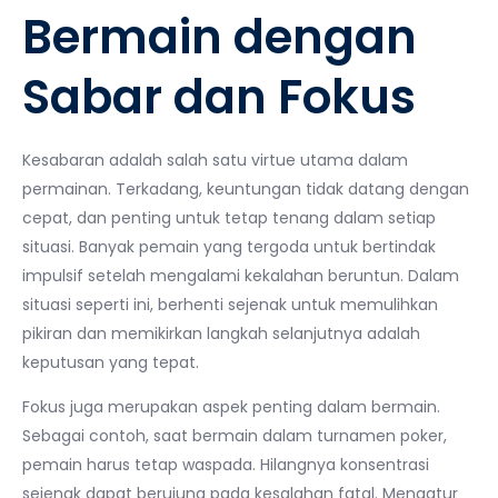
Bermain dengan
Sabar dan Fokus
Kesabaran adalah salah satu virtue utama dalam
permainan. Terkadang, keuntungan tidak datang dengan
cepat, dan penting untuk tetap tenang dalam setiap
situasi. Banyak pemain yang tergoda untuk bertindak
impulsif setelah mengalami kekalahan beruntun. Dalam
situasi seperti ini, berhenti sejenak untuk memulihkan
pikiran dan memikirkan langkah selanjutnya adalah
keputusan yang tepat.
Fokus juga merupakan aspek penting dalam bermain.
Sebagai contoh, saat bermain dalam turnamen poker,
pemain harus tetap waspada. Hilangnya konsentrasi
sejenak dapat berujung pada kesalahan fatal. Mengatur