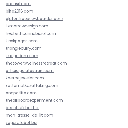
ondasrl.com
blife2016.com
glutenfreesnowboarder.com
lizmorrowdesign.com
healwithcannabidiol.com
kioskpages.com
trianglecurry.com
imagedum.com
thetowerswellnessretreat.com
officialgelatostrain.com
kaethejeweler.com
sattamatkasattaking.com
onepetlife.com
thebillboardexperiment.com
beachufabet.biz
mon-tresse-de-lit.com
sugarufabet.biz