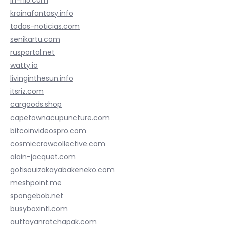
in-hi5.com
krainafantasy.info
todas-noticias.com
senikartu.com
rusportal.net
watty.io
livinginthesun.info
itsriz.com
cargoods.shop
capetownacupuncture.com
bitcoinvideospro.com
cosmiccrowcollective.com
alain-jacquet.com
gotisouizakayabakeneko.com
meshpoint.me
spongebob.net
busyboxintl.com
auttayanratchapak.com