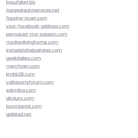
boxufabet.biz
topgearautoservices.net
figurine-jouet.com
your-facebook-address.com
perroquet-ma-passion.com
modrenlivinghome.com
instadatahelpainews.com
geekdailies.com
merchrain.com
kmbb28.com
callreportsforum.com
sokmilya.com
abyluny.com
boomjavtrk.com
apklead.net