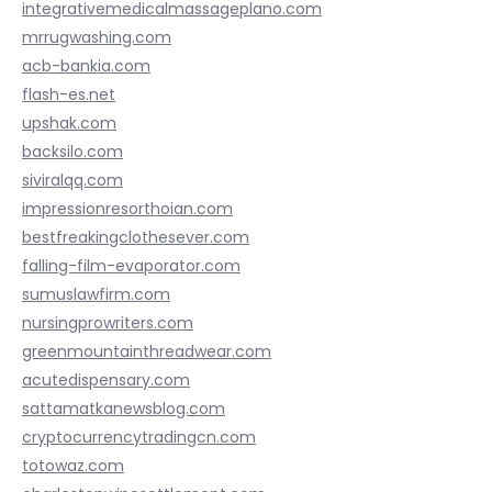
integrativemedicalmassageplano.com
mrrugwashing.com
acb-bankia.com
flash-es.net
upshak.com
backsilo.com
siviralqq.com
impressionresorthoian.com
bestfreakingclothesever.com
falling-film-evaporator.com
sumuslawfirm.com
nursingprowriters.com
greenmountainthreadwear.com
acutedispensary.com
sattamatkanewsblog.com
cryptocurrencytradingcn.com
totowaz.com