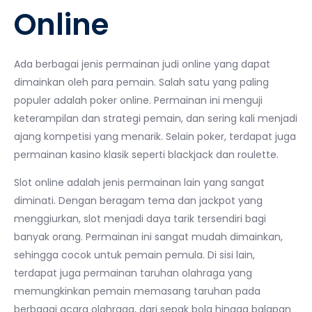
Online
Ada berbagai jenis permainan judi online yang dapat
dimainkan oleh para pemain. Salah satu yang paling
populer adalah poker online. Permainan ini menguji
keterampilan dan strategi pemain, dan sering kali menjadi
ajang kompetisi yang menarik. Selain poker, terdapat juga
permainan kasino klasik seperti blackjack dan roulette.
Slot online adalah jenis permainan lain yang sangat
diminati. Dengan beragam tema dan jackpot yang
menggiurkan, slot menjadi daya tarik tersendiri bagi
banyak orang. Permainan ini sangat mudah dimainkan,
sehingga cocok untuk pemain pemula. Di sisi lain,
terdapat juga permainan taruhan olahraga yang
memungkinkan pemain memasang taruhan pada
berbagai acara olahraga, dari sepak bola hingga balapan