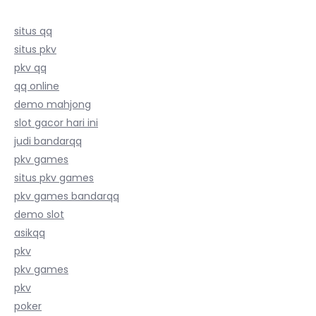
situs qq
situs pkv
pkv qq
qq online
demo mahjong
slot gacor hari ini
judi bandarqq
pkv games
situs pkv games
pkv games bandarqq
demo slot
asikqq
pkv
pkv games
pkv
poker