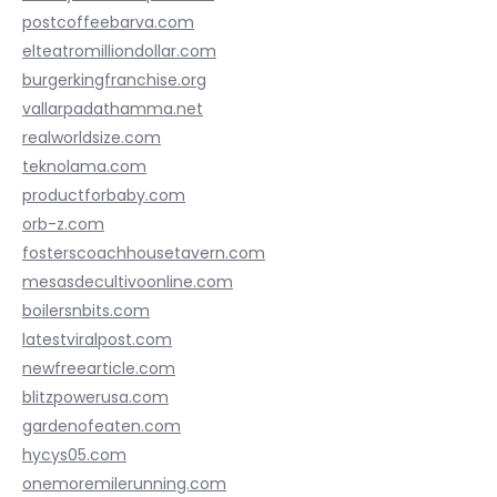
postcoffeebarva.com
elteatromilliondollar.com
burgerkingfranchise.org
vallarpadathamma.net
realworldsize.com
teknolama.com
productforbaby.com
orb-z.com
fosterscoachhousetavern.com
mesasdecultivoonline.com
boilersnbits.com
latestviralpost.com
newfreearticle.com
blitzpowerusa.com
gardenofeaten.com
hycys05.com
onemoremilerunning.com