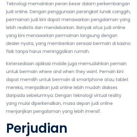
Teknologi memainkan peran besar dalam perkembangan
judi online. Dengan penggunaan perangkat lunak canggih,
permainan judi kini dapat menawarkan pengalaman yang
lebih realistis dan mendebarkan. Banyak situs judi online
yang kini menawarkan permainan langsung dengan
dealer nyata, yang memberikan sensasi bermain di kasino
fisik tanpa harus meninggalkan rumah.
Ketersediaan aplikasi mobile juga memudahkan pemain
untuk bermain where and when they want. Pemain kini
dapat memilih untuk bermain di smartphone atau tablet
mereka, menjadikan judi online lebih mudah diakses
daripada sebelumnya. Dengan teknologi virtual reality
yang mulai diperkenalkan, masa depan judi online
menjanjikan pengalaman yang lebih imersif.
Perjudian