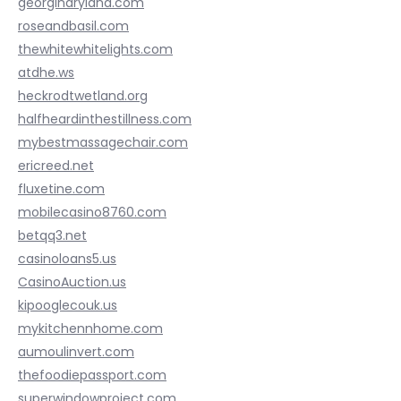
georginaryland.com
roseandbasil.com
thewhitewhitelights.com
atdhe.ws
heckrodtwetland.org
halfheardinthestillness.com
mybestmassagechair.com
ericreed.net
fluxetine.com
mobilecasino8760.com
betqq3.net
casinoloans5.us
CasinoAuction.us
kipooglecouk.us
mykitchennhome.com
aumoulinvert.com
thefoodiepassport.com
superwindowproject.com