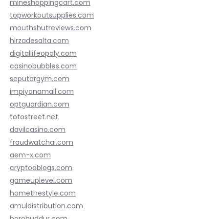
mineshoppingcart.com
topworkoutsupplies.com
mouthshutreviews.com
hirzadesalta.com
digitallifeopoly.com
casinobubbles.com
seputargym.com
impiyanamall.com
optguardian.com
totostreet.net
davilcasino.com
fraudwatchai.com
aem-x.com
cryptooblogs.com
gameuplevel.com
homethestyle.com
amuldistribution.com
borobuddur.com