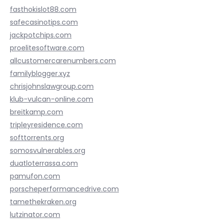
fasthokislot88.com
safecasinotips.com
jackpotchips.com
proelitesoftware.com
allcustomercarenumbers.com
familyblogger.xyz
chrisjohnslawgroup.com
klub-vulcan-online.com
breitkamp.com
tripleyresidence.com
softtorrents.org
somosvulnerables.org
duatloterrassa.com
pamufon.com
porscheperformancedrive.com
tamethekraken.org
lutzinator.com