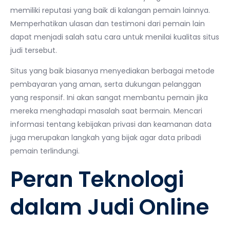
memiliki reputasi yang baik di kalangan pemain lainnya.
Memperhatikan ulasan dan testimoni dari pemain lain
dapat menjadi salah satu cara untuk menilai kualitas situs
judi tersebut.
Situs yang baik biasanya menyediakan berbagai metode
pembayaran yang aman, serta dukungan pelanggan
yang responsif. Ini akan sangat membantu pemain jika
mereka menghadapi masalah saat bermain. Mencari
informasi tentang kebijakan privasi dan keamanan data
juga merupakan langkah yang bijak agar data pribadi
pemain terlindungi.
Peran Teknologi
dalam Judi Online