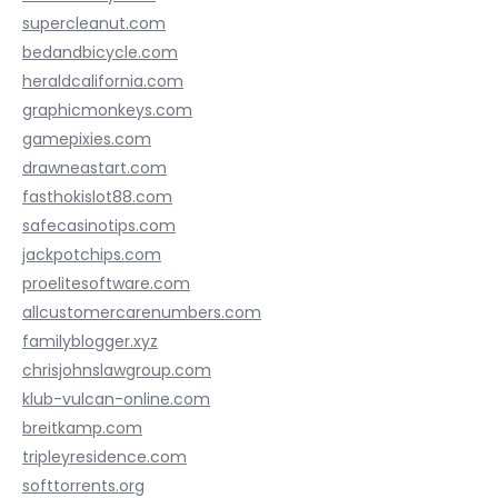
supercleanut.com
bedandbicycle.com
heraldcalifornia.com
graphicmonkeys.com
gamepixies.com
drawneastart.com
fasthokislot88.com
safecasinotips.com
jackpotchips.com
proelitesoftware.com
allcustomercarenumbers.com
familyblogger.xyz
chrisjohnslawgroup.com
klub-vulcan-online.com
breitkamp.com
tripleyresidence.com
softtorrents.org