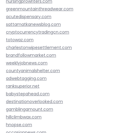
nursingprowriters.com
greenmountainthreadwear.com
acutedispensary.com
sattamatkanewsblog.com
cryptocurrencytradingcn.com
totowaz.com
charlestonwipesettlement.com
brandfollowmarket.com
weeklyjobnews.com
countyanimalshelter.com
adwebtagging.com
ranksuperior.net
babystepahead.com
destinationoverlooked.com
gamblingamount.com
hillclimbwax.com
hnopse.com
occasionnews.com