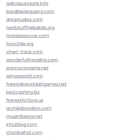
galiciasuroeste.info
batallasdeguerra.com
dregstudios.com
neatstuffhelpskids.org
moraessoccer.com
forochile.org
chart-track.com
wonderfultraveling.com
promocioname.net
wimaxworld.com
freeonlinecricketgames.net
bestcashing.biz
firerestrictions.us
archiesbrooklyn.com
muambeiros.net
infozblog.com
chonbaihat.com