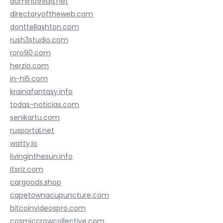
domino99qq.net
directoryoftheweb.com
donttellashton.com
rush3studio.com
roro90.com
herzio.com
in-hi5.com
krainafantasy.info
todas-noticias.com
senikartu.com
rusportal.net
watty.io
livinginthesun.info
itsriz.com
cargoods.shop
capetownacupuncture.com
bitcoinvideospro.com
cosmiccrowcollective.com