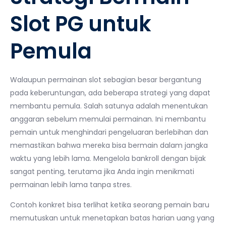
Slot PG untuk
Pemula
Walaupun permainan slot sebagian besar bergantung
pada keberuntungan, ada beberapa strategi yang dapat
membantu pemula. Salah satunya adalah menentukan
anggaran sebelum memulai permainan. Ini membantu
pemain untuk menghindari pengeluaran berlebihan dan
memastikan bahwa mereka bisa bermain dalam jangka
waktu yang lebih lama. Mengelola bankroll dengan bijak
sangat penting, terutama jika Anda ingin menikmati
permainan lebih lama tanpa stres.
Contoh konkret bisa terlihat ketika seorang pemain baru
memutuskan untuk menetapkan batas harian uang yang