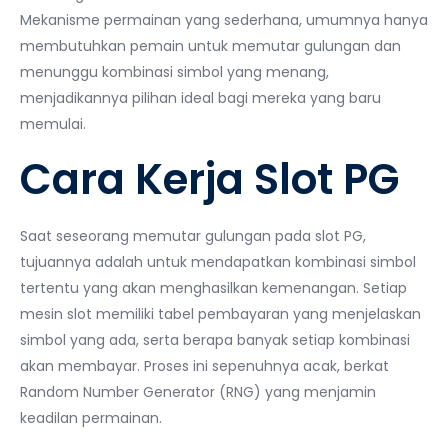
Mekanisme permainan yang sederhana, umumnya hanya
membutuhkan pemain untuk memutar gulungan dan
menunggu kombinasi simbol yang menang,
menjadikannya pilihan ideal bagi mereka yang baru
memulai.
Cara Kerja Slot PG
Saat seseorang memutar gulungan pada slot PG,
tujuannya adalah untuk mendapatkan kombinasi simbol
tertentu yang akan menghasilkan kemenangan. Setiap
mesin slot memiliki tabel pembayaran yang menjelaskan
simbol yang ada, serta berapa banyak setiap kombinasi
akan membayar. Proses ini sepenuhnya acak, berkat
Random Number Generator (RNG) yang menjamin
keadilan permainan.