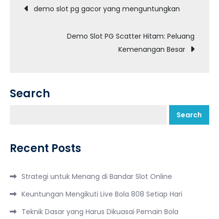
Post
demo slot pg gacor yang menguntungkan
navigation
Demo Slot PG Scatter Hitam: Peluang
Kemenangan Besar
Search
Search
Recent Posts
Strategi untuk Menang di Bandar Slot Online
Keuntungan Mengikuti Live Bola 808 Setiap Hari
Teknik Dasar yang Harus Dikuasai Pemain Bola