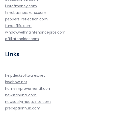
lustofmoney.com
timebusinesszone.com
peppers-reflection.com
tuneoflife.com
windowwellmaintenancepros.com
affiliateholder.com
Links
helpdesksoftwares.net
lovabowl.net
homeimprovementit.com
newstribunal.com
newsdailymagazines.com
preceptionhub.com