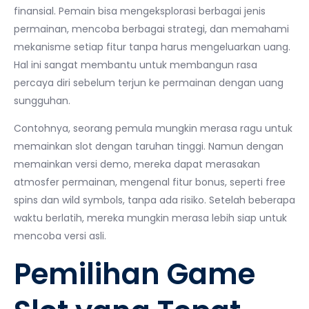
finansial. Pemain bisa mengeksplorasi berbagai jenis
permainan, mencoba berbagai strategi, dan memahami
mekanisme setiap fitur tanpa harus mengeluarkan uang.
Hal ini sangat membantu untuk membangun rasa
percaya diri sebelum terjun ke permainan dengan uang
sungguhan.
Contohnya, seorang pemula mungkin merasa ragu untuk
memainkan slot dengan taruhan tinggi. Namun dengan
memainkan versi demo, mereka dapat merasakan
atmosfer permainan, mengenal fitur bonus, seperti free
spins dan wild symbols, tanpa ada risiko. Setelah beberapa
waktu berlatih, mereka mungkin merasa lebih siap untuk
mencoba versi asli.
Pemilihan Game