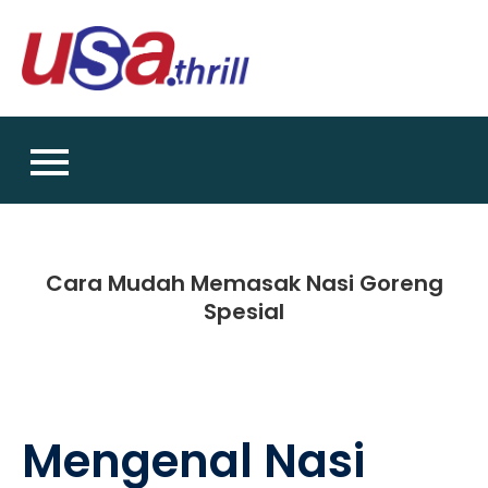
Skip
to
Situs Slot Online
content
Gunakan E-Wallet DANA
dengan Fitur Slot
untuk transaksi mudah dan
Gacor dan E-
mainkan slot gacor di situs
slot online terpercaya.
Wallet DANA
Cara Mudah Memasak Nasi Goreng
Spesial
Mengenal Nasi