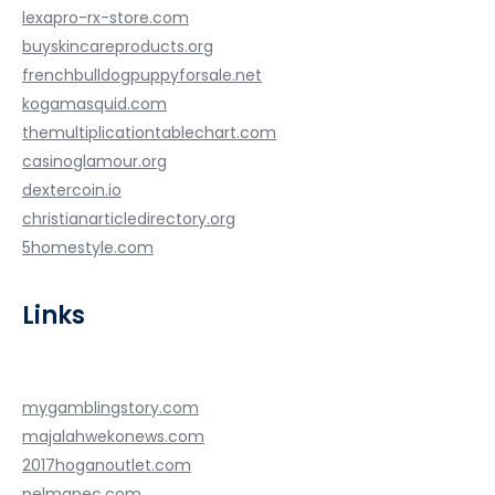
lexapro-rx-store.com
buyskincareproducts.org
frenchbulldogpuppyforsale.net
kogamasquid.com
themultiplicationtablechart.com
casinoglamour.org
dextercoin.io
christianarticledirectory.org
5homestyle.com
Links
mygamblingstory.com
majalahwekonews.com
2017hoganoutlet.com
pelmanec.com