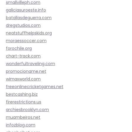
smallvilleph.com
galiciasuroeste.info
batallasdeguerra.com
dregstudios.com
neatstuffhelpskids.org
moraessoccer.com
forochile.org
chart-track.com
wonderfultraveling.com
promocioname.net
wimaxworld.com
freeonlinecricketgames.net
bestcashing.biz
firerestrictions.us
archiesbrooklyn.com
muambeiros.net
infozblog.com