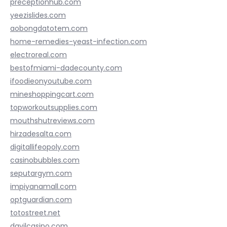
preceptionhub.com
yeezislides.com
aobongdatotem.com
home-remedies-yeast-infection.com
electroreal.com
bestofmiami-dadecounty.com
ifoodieonyoutube.com
mineshoppingcart.com
topworkoutsupplies.com
mouthshutreviews.com
hirzadesalta.com
digitallifeopoly.com
casinobubbles.com
seputargym.com
impiyanamall.com
optguardian.com
totostreet.net
davilcasino.com