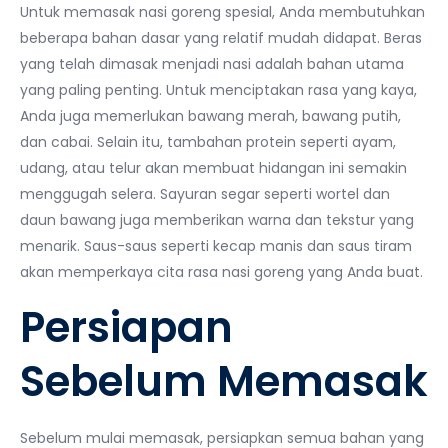
Untuk memasak nasi goreng spesial, Anda membutuhkan
beberapa bahan dasar yang relatif mudah didapat. Beras
yang telah dimasak menjadi nasi adalah bahan utama
yang paling penting. Untuk menciptakan rasa yang kaya,
Anda juga memerlukan bawang merah, bawang putih,
dan cabai. Selain itu, tambahan protein seperti ayam,
udang, atau telur akan membuat hidangan ini semakin
menggugah selera. Sayuran segar seperti wortel dan
daun bawang juga memberikan warna dan tekstur yang
menarik. Saus-saus seperti kecap manis dan saus tiram
akan memperkaya cita rasa nasi goreng yang Anda buat.
Persiapan
Sebelum Memasak
Sebelum mulai memasak, persiapkan semua bahan yang