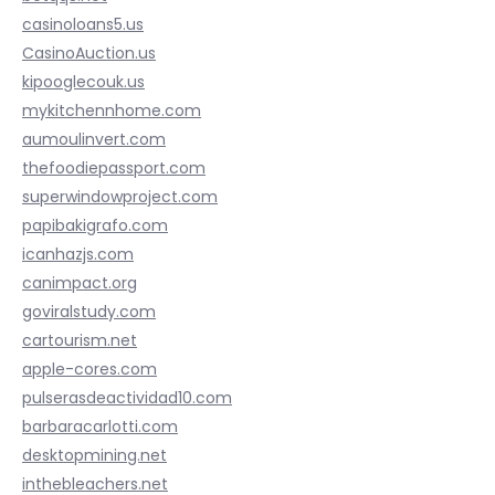
casinoloans5.us
CasinoAuction.us
kipooglecouk.us
mykitchennhome.com
aumoulinvert.com
thefoodiepassport.com
superwindowproject.com
papibakigrafo.com
icanhazjs.com
canimpact.org
goviralstudy.com
cartourism.net
apple-cores.com
pulserasdeactividad10.com
barbaracarlotti.com
desktopmining.net
inthebleachers.net