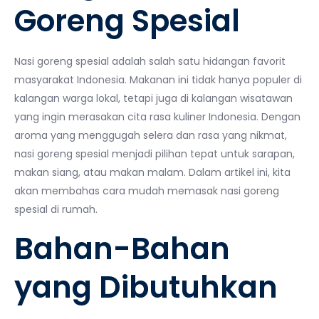
Goreng Spesial
Nasi goreng spesial adalah salah satu hidangan favorit
masyarakat Indonesia. Makanan ini tidak hanya populer di
kalangan warga lokal, tetapi juga di kalangan wisatawan
yang ingin merasakan cita rasa kuliner Indonesia. Dengan
aroma yang menggugah selera dan rasa yang nikmat,
nasi goreng spesial menjadi pilihan tepat untuk sarapan,
makan siang, atau makan malam. Dalam artikel ini, kita
akan membahas cara mudah memasak nasi goreng
spesial di rumah.
Bahan-Bahan
yang Dibutuhkan