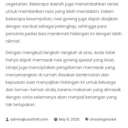
vegetarian. Beberapa daerah juga menambahkan terasi
untuk memberikan rasa yang lebih mendalam. Dalam
beberapa kesempatan, nasi goreng juga dapat disajikan
dengan sambal sebagai pelengkap, sehingga para
pencinta pedas bisa menikmati hidangan ini dengan lebih
nikmat.
Dengan mengikuti langkah-langkah di atas, Anda tidak
hanya dapat memasak nasi goreng spesial yang lezat,
tetapi juga menciptakan pengalaman memasak yang
menyenangkan di rumah. Rasakan kenikmatan dan
kepuasan saat menyajikan hidangan ini untuk keluarga
dan teman-teman Anda, karena makanan yang dimasak
dengan cinta selamanya akan menjadi kenangan yang
tak terlupakan.
May 5, 2025
Uncategorized