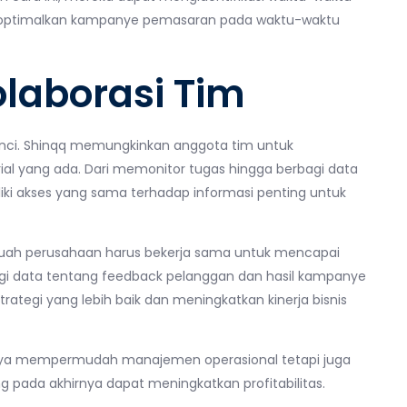
goptimalkan kampanye pemasaran pada waktu-waktu
aborasi Tim
kunci. Shinqq memungkinkan anggota tim untuk
ial yang ada. Dari memonitor tugas hingga berbagi data
ki akses yang sama terhadap informasi penting untuk
ebuah perusahaan harus bekerja sama untuk mencapai
bagi data tentang feedback pelanggan dan hasil kampanye
egi yang lebih baik dan meningkatkan kinerja bisnis
anya mempermudah manajemen operasional tetapi juga
 pada akhirnya dapat meningkatkan profitabilitas.