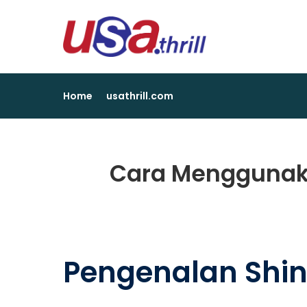
Skip
to
Situs Slo
content
Gunakan E-Wallet D
Home
usathrill.com
Cara Menggunaka
Pengenalan Shi