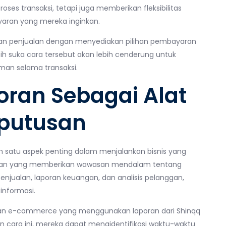
oses transaksi, tetapi juga memberikan fleksibilitas
aran yang mereka inginkan.
atkan penjualan dengan menyediakan pilihan pembayaran
ebih suka cara tersebut akan lebih cenderung untuk
an selama transaksi.
oran Sebagai Alat
putusan
h satu aspek penting dalam menjalankan bisnis yang
aporan yang memberikan wawasan mendalam tentang
njualan, laporan keuangan, dan analisis pelanggan,
informasi.
haan e-commerce yang menggunakan laporan dari Shinqq
n cara ini, mereka dapat mengidentifikasi waktu-waktu