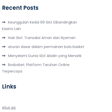
Recent Posts
Keunggulan Kedai 69 Slot Dibandingkan
Kasino Lain
Hoki Slot: Transaksi Aman dan Nyaman
aturan dasar dalam permainan bola basket
Menyelami Dunia Slot Aladin yang Menarik
Bosbobet: Platform Taruhan Online
Terpercaya
Links
situs qq