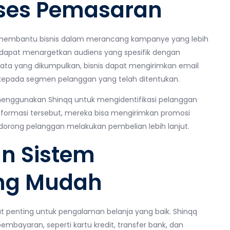
oses Pemasaran
t membantu bisnis dalam merancang kampanye yang lebih
ha dapat menargetkan audiens yang spesifik dengan
ta yang dikumpulkan, bisnis dapat mengirimkan email
kepada segmen pelanggan yang telah ditentukan.
enggunakan Shinqq untuk mengidentifikasi pelanggan
formasi tersebut, mereka bisa mengirimkan promosi
dorong pelanggan melakukan pembelian lebih lanjut.
n Sistem
ng Mudah
penting untuk pengalaman belanja yang baik. Shinqq
bayaran, seperti kartu kredit, transfer bank, dan