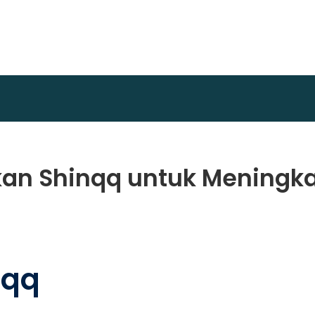
t Online dengan Fitur Slot Gacor 
ANA untuk transaksi mudah dan mainkan slot gacor di situs slot
n Shinqq untuk Meningka
nqq