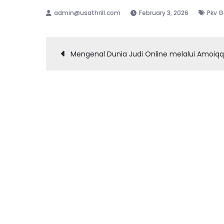
February 3, 2026
Pkv 
Post
Mengenal Dunia Judi Online melalui Amoiqq
navigation