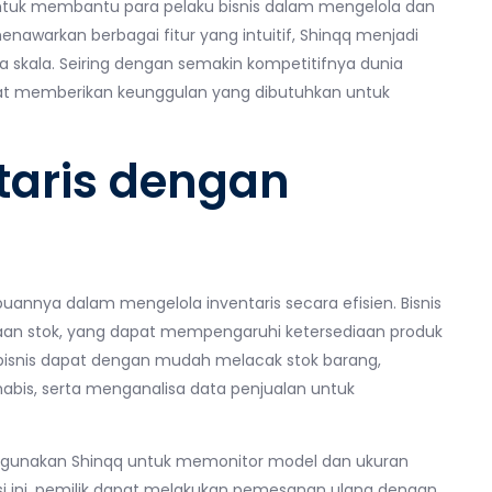
untuk membantu para pelaku bisnis dalam mengelola dan
warkan berbagai fitur yang intuitif, Shinqq menjadi
a skala. Seiring dengan semakin kompetitifnya dunia
pat memberikan keunggulan yang dibutuhkan untuk
taris dengan
uannya dalam mengelola inventaris secara efisien. Bisnis
aan stok, yang dapat mempengaruhi ketersediaan produk
bisnis dapat dengan mudah melacak stok barang,
abis, serta menganalisa data penjualan untuk
ggunakan Shinqq untuk memonitor model dan ukuran
si ini, pemilik dapat melakukan pemesanan ulang dengan