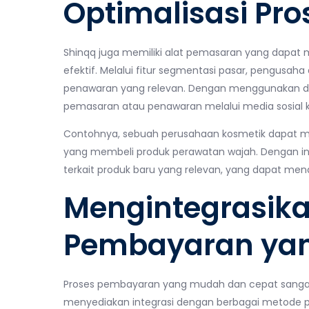
Optimalisasi Pr
Shinqq juga memiliki alat pemasaran yang dapa
efektif. Melalui fitur segmentasi pasar, pengusa
penawaran yang relevan. Dengan menggunakan da
pemasaran atau penawaran melalui media sosial 
Contohnya, sebuah perusahaan kosmetik dapat m
yang membeli produk perawatan wajah. Dengan in
terkait produk baru yang relevan, yang dapat men
Mengintegrasika
Pembayaran ya
Proses pembayaran yang mudah dan cepat sangat 
menyediakan integrasi dengan berbagai metode pem