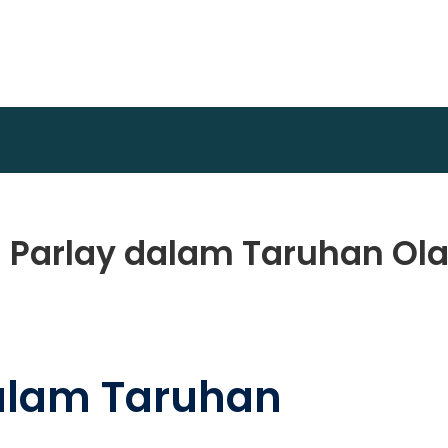
t Online dengan Fitur Slot Gacor 
ANA untuk transaksi mudah dan mainkan slot gacor di situs slot
u Parlay dalam Taruhan Ol
dalam Taruhan