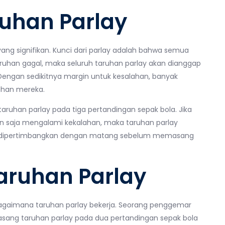
ruhan Parlay
ang signifikan. Kunci dari parlay adalah bahwa semua
aruhan gagal, maka seluruh taruhan parlay akan dianggap
engan sedikitnya margin untuk kesalahan, banyak
uhan mereka.
uhan parlay pada tiga pertandingan sepak bola. Jika
an saja mengalami kekalahan, maka taruhan parlay
arus dipertimbangkan dengan matang sebelum memasang
Taruhan Parlay
 bagaimana taruhan parlay bekerja. Seorang penggemar
ng taruhan parlay pada dua pertandingan sepak bola