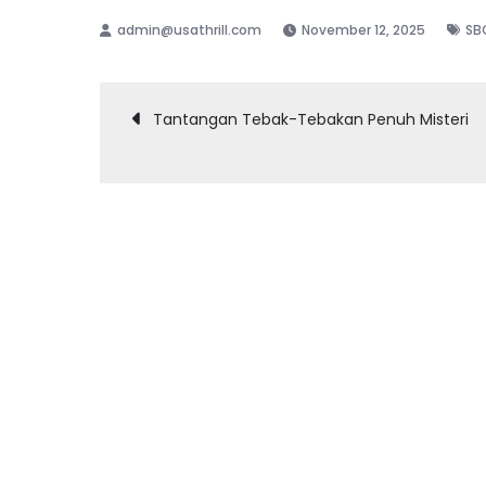
November 12, 2025
SB
Post
Tantangan Tebak-Tebakan Penuh Misteri
navigation