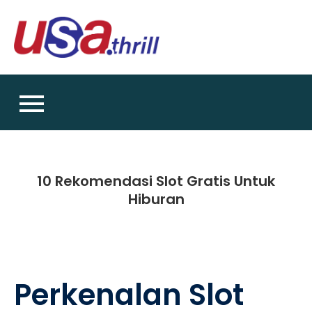
Skip
to
Situs Slot Online
content
Gunakan E-Wallet DANA
dengan Fitur Slot
untuk transaksi mudah dan
Gacor dan E-
mainkan slot gacor di situs
slot online terpercaya.
Wallet DANA
10 Rekomendasi Slot Gratis Untuk
Hiburan
Perkenalan Slot