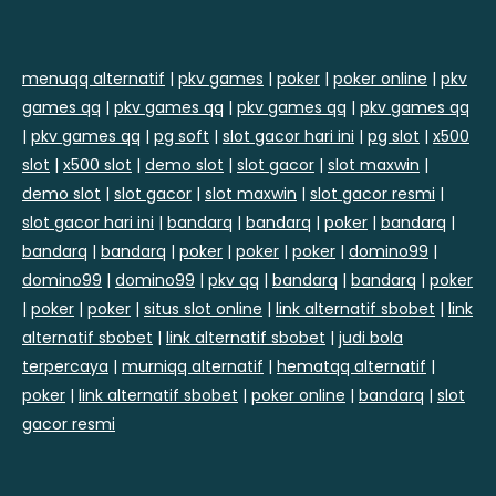
menuqq alternatif
|
pkv games
|
poker
|
poker online
|
pkv
games qq
|
pkv games qq
|
pkv games qq
|
pkv games qq
|
pkv games qq
|
pg soft
|
slot gacor hari ini
|
pg slot
|
x500
slot
|
x500 slot
|
demo slot
|
slot gacor
|
slot maxwin
|
demo slot
|
slot gacor
|
slot maxwin
|
slot gacor resmi
|
slot gacor hari ini
|
bandarq
|
bandarq
|
poker
|
bandarq
|
bandarq
|
bandarq
|
poker
|
poker
|
poker
|
domino99
|
domino99
|
domino99
|
pkv qq
|
bandarq
|
bandarq
|
poker
|
poker
|
poker
|
situs slot online
|
link alternatif sbobet
|
link
alternatif sbobet
|
link alternatif sbobet
|
judi bola
terpercaya
|
murniqq alternatif
|
hematqq alternatif
|
poker
|
link alternatif sbobet
|
poker online
|
bandarq
|
slot
gacor resmi