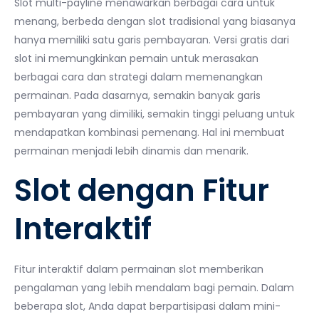
Slot multi-payline menawarkan berbagai cara untuk
menang, berbeda dengan slot tradisional yang biasanya
hanya memiliki satu garis pembayaran. Versi gratis dari
slot ini memungkinkan pemain untuk merasakan
berbagai cara dan strategi dalam memenangkan
permainan. Pada dasarnya, semakin banyak garis
pembayaran yang dimiliki, semakin tinggi peluang untuk
mendapatkan kombinasi pemenang. Hal ini membuat
permainan menjadi lebih dinamis dan menarik.
Slot dengan Fitur
Interaktif
Fitur interaktif dalam permainan slot memberikan
pengalaman yang lebih mendalam bagi pemain. Dalam
beberapa slot, Anda dapat berpartisipasi dalam mini-