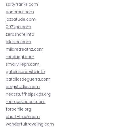
saltyfranks.com
annerani.com
jazzatude.com
0022pa.com
zeroshare.info
bilesinc.com
milaretreatnz.com
modaagi.com
smallvilleph.com
galiciasuroeste.info
batallasdeguerra.com
dregstudios.com
neatstuffhelpskids.org
moraessoccer.com
forochile.org
chart-track.com
wonderfultraveling.com