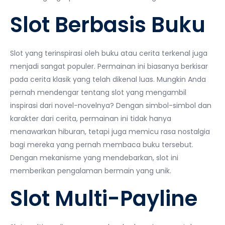
Slot Berbasis Buku
Slot yang terinspirasi oleh buku atau cerita terkenal juga
menjadi sangat populer. Permainan ini biasanya berkisar
pada cerita klasik yang telah dikenal luas. Mungkin Anda
pernah mendengar tentang slot yang mengambil
inspirasi dari novel-novelnya? Dengan simbol-simbol dan
karakter dari cerita, permainan ini tidak hanya
menawarkan hiburan, tetapi juga memicu rasa nostalgia
bagi mereka yang pernah membaca buku tersebut.
Dengan mekanisme yang mendebarkan, slot ini
memberikan pengalaman bermain yang unik.
Slot Multi-Payline