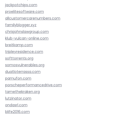
jackpotchips.com
proelitesoftware.com
allcustomercarenumbers.com
familyblogger.xyz
chrisjohnslawgroup.com
klub-vulcan-online.com
breitkamp.com
tripleyresidence.com
softtorrents.org
somosvulnerables.org
duatloterrassa.com
pamufon.com
porscheperformancedrive.com
tamethekraken.org
lutzinator.com
ondasrl.com
blife2016.com