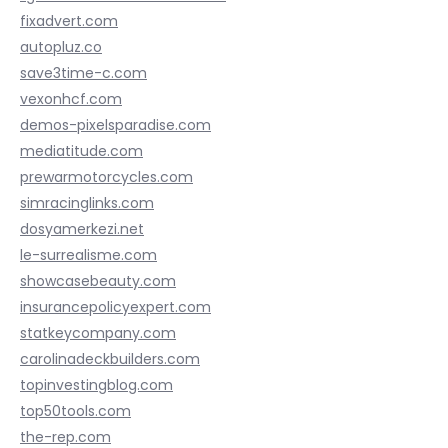
fixadvert.com
autopluz.co
save3time-c.com
vexonhcf.com
demos-pixelsparadise.com
mediatitude.com
prewarmotorcycles.com
simracinglinks.com
dosyamerkezi.net
le-surrealisme.com
showcasebeauty.com
insurancepolicyexpert.com
statkeycompany.com
carolinadeckbuilders.com
topinvestingblog.com
top50tools.com
the-rep.com