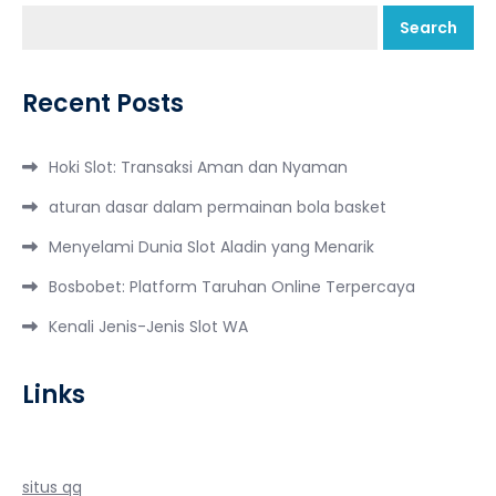
Search
Recent Posts
Hoki Slot: Transaksi Aman dan Nyaman
aturan dasar dalam permainan bola basket
Menyelami Dunia Slot Aladin yang Menarik
Bosbobet: Platform Taruhan Online Terpercaya
Kenali Jenis-Jenis Slot WA
Links
situs qq