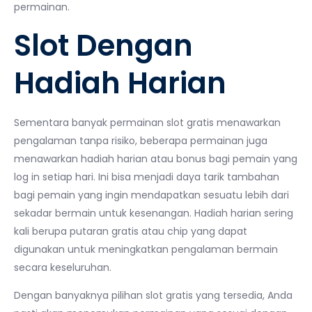
permainan.
Slot Dengan
Hadiah Harian
Sementara banyak permainan slot gratis menawarkan
pengalaman tanpa risiko, beberapa permainan juga
menawarkan hadiah harian atau bonus bagi pemain yang
log in setiap hari. Ini bisa menjadi daya tarik tambahan
bagi pemain yang ingin mendapatkan sesuatu lebih dari
sekadar bermain untuk kesenangan. Hadiah harian sering
kali berupa putaran gratis atau chip yang dapat
digunakan untuk meningkatkan pengalaman bermain
secara keseluruhan.
Dengan banyaknya pilihan slot gratis yang tersedia, Anda