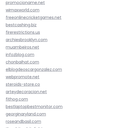
promocioname.net
wimaxworld.com
freeonlinecricketgames.net
bestcashing.biz
firerestrictions.us
archiesbrooklyn.com
muambeiros.net
infozblog.com
chonbaihat.com
elblogdeoscargonzalez.com
webpromote.net
steroids-store.co
arteydecoracion.net
fithog.com
bestlaptopbestmonitor.com
georginaryland.com
roseandbasil.com