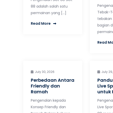
Pengena
88 adalah salah satu
Tebak-T
permainan yang […]
tebakan 
Read More
bagian d
permain
Read Mo
July 30, 2026
July 29
Perbedaan Antara
Pandu
Friendly dan
Live S
Ramah
untuk
Pengenalan kepada
Pengena
Konsep Friendly dan
Live Spor