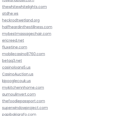
thewhitewhitelights.com
atdhe.ws
heckrodtwetland.org
halfheardinthestillness.com
mybestmassagechair.com
ericreed.net
fluxetine.com
mobilecasino8760.com
betqq3.net
casinoloans5.us
CasinoAuction.us
kipooglecouk.us
mykitchennhome.com
aumoulinvert.com
thefoodiepassport.com
superwindowproject.com
papibakigrafo.com