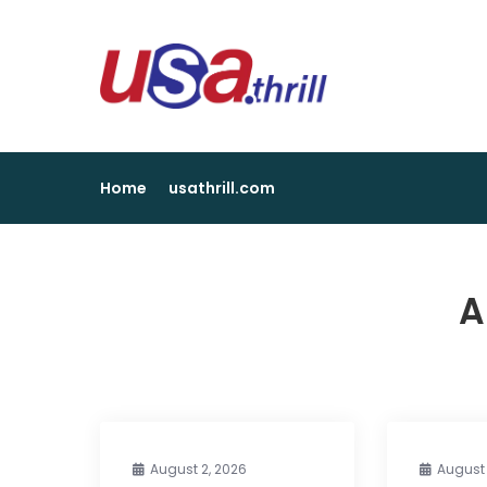
Skip
to
content
Situs Slo
Gunakan E-Wallet D
Home
usathrill.com
A
August 2, 2026
August 