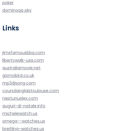
poker
dominoqq pkv
Links
jimsfamousbbq.com
libertywalk-usa.com
australiamovie.net
gizmobird.co.uk
mp3djsong.com
coursdanglaistoulouse.com
neptunuslex.com
auguri-di-natale.info
michelewatch.us
omega--watches.us
breitling-watches.us